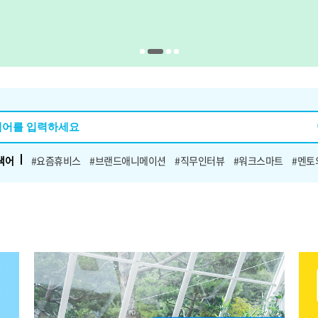
색어
#요즘휴비스
#브랜드애니메이션
#직무인터뷰
#워크스마트
#멘토