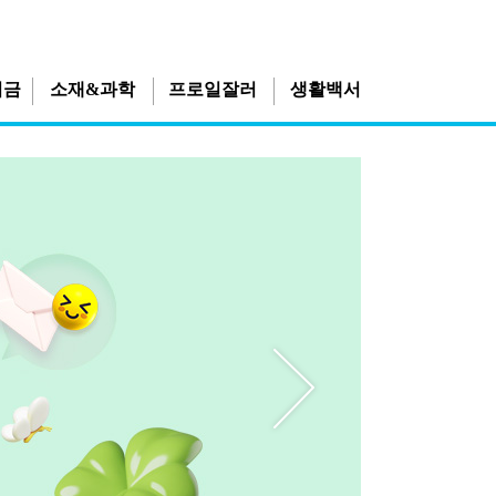
지금
소재&과학
프로일잘러
생활백서