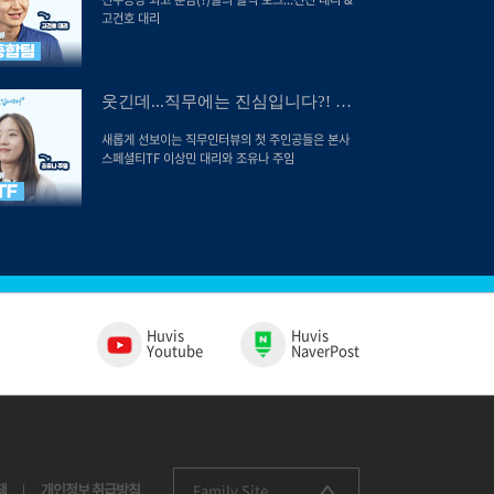
고건호 대리
웃긴데...직무에는 진심입니다?! 스
페셜티
새롭게 선보이는 직무인터뷰의 첫 주인공들은 본사
스페셜티TF 이상민 대리와 조유나 주임
Huvis
Huvis
Youtube
NaverPost
책
개인정보 취급방침
Family Site