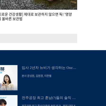
기로운 건강생활] 제대로 보관하지 않으면 독! '영양
의 올바른 보관법
입사 2년차 뉴비가 생각하는 One
Team
본사 문성원, 김원경, 이한별
전주공장 최고 훈남(?)들의 솔직 토
크
전주공장 최고 훈남(?)들의 솔직 토크...전진 대리 &