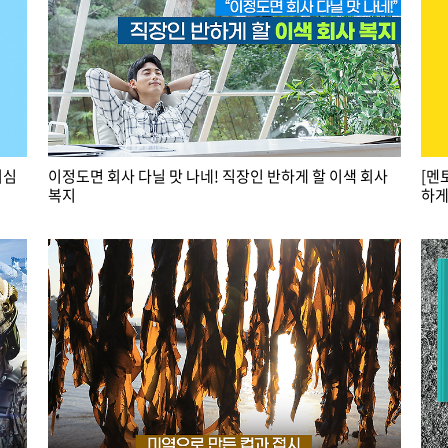
의심
이정도면 회사 다닐 맛 나네! 직장인 반하게 할 이색 회사
[멘
복지
하