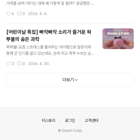
건 단순한 기분 탓이 아니라 기온과 습도의 변화가 향기의
가게를 보며 ‘여기는 대체 왜 이렇게 잘 될까?’ 궁금했던 적
확산에 영향을 주기 때문입니다. 꽃은 휘발성 유기 화합물
없으신가요?사실 맛이나 기술은 상향 평준화된 요즘, 대박
작성시간
6
0
2026. 5. 4.
(VOCs)이란 성분을 공기 중으로..
집과 평범한 집을 가르는 결정적인 한 끗은 의외로 아주 단
순한 곳에 있습니다. 바로 ‘정성’이라는 키워드인데요. 오늘
은 우리가 놓치고 있었던, 정상이 되는 가장 확실한 지름길
[어린이날 특집] 빠작빠작 소리가 즐거운 왁
인 '정성'에 대해 이야기해보려 합니다. ◆ 대박집의 공통
뿌볼의 숨은 과학
코드 '지극 정성'경기가 어려워질수록 소위 말하는 대박집
글 내용
과 쪽박집의 차이는 더 선명해집니다. 유명세를 타는 음식
왁뿌볼! 요즘 스트레스를 풀어주는 아이템으로 말랑이와
점에 가보면 한결같은 공통점이 하나 있어요. 남다른 비결
함께 큰 인기를 끌고 있는데요. 손에 쥐고 꾹꾹 누르는 순
도 많겠지만, 무엇보다 정성(精誠)이 느껴진다는 점입니
간, 묘하게 중독되는 촉감과 소리가 매력적인 제품입니다.
작성시간
3
0
2026. 4. 30.
다. 마치 그 집안의 가풍처럼 몸에 밴 '지극 정성'은 하루아
특히 겉면이 왁스로 코팅되어 있어 바스락거리면서도 독특
침에 만들어진 게 아닐..
한 소리를 만들어내는데요. 이 소리 덕분에 단순한 장난감
을 넘어 감각을 자극하는 힐링 아이템으로 자리 잡았습니
더보기
다. 그렇다면 이 촉감과 소리를 만들어내는 왁스는 과연 어
떤 소재인 걸까요? 아이들도 함께 만지는 장난감인 만큼 안
전한 소재인지 함께 확인하러 가봅시다! 1 왁뿌볼이란?왁
뿌볼은 겉은 단단한 왁스로 코팅되고, 속은 말랑한 점토가
들어간 장난감인데요. 손으로 눌렀을 때 ‘바스락’ 또는 ‘빠
작’ 하는 소리가 나는 것이 특징입니다. 이러한 소리와 촉감
의안내
티스토리
로그인
고객센터
덕분에 ASMR 콘텐츠와 함께 빠..
© Daum Corp.