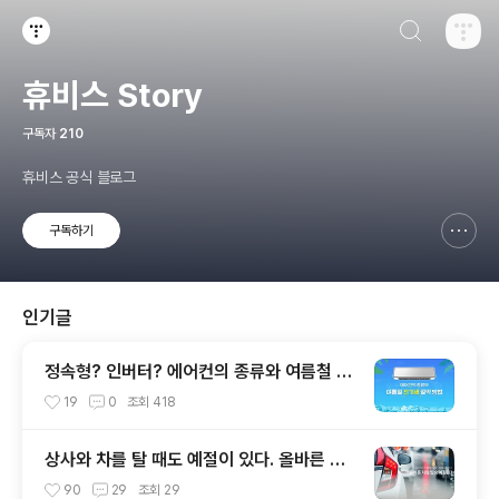
검색하기
티스토리
휴비스 Story
구독자
210
휴비스 공식 블로그
구독하기
신고하기 레이어
열기
인기글
정속형? 인버터? 에어컨의 종류와 여름철 전
기세 절약 방법
19
0
조회
418
상사와 차를 탈 때도 예절이 있다. 올바른 차
량 탑승 예절은?
90
29
조회
29