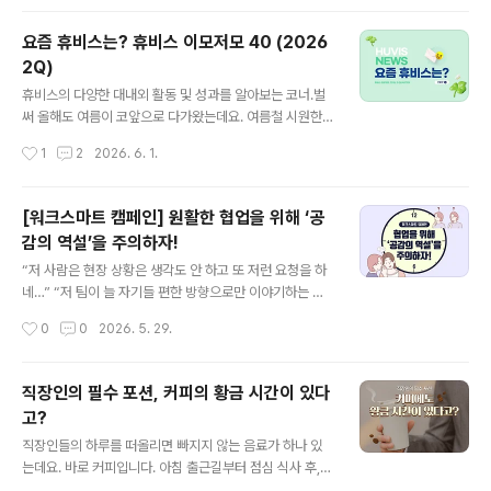
냄새가 발생하거나 냉방 효율이 떨어질 수 있기 때문인데
요! 본격적인 무더위가 시작되기 전, 간단한 사전 점검으로
요즘 휴비스는? 휴비스 이모저모 40 (2026
에어컨의 성능을 확인해 보는 건 어떨까요? 오늘은 에어컨
2Q)
사용 전, 꼭 확인해야 할 점검 사항들을 알아봅시다! 1. 에어
글 내용
컨 점검이 필요한 이유우선 사용하지 않았던 에어컨 내부
휴비스의 다양한 대내외 활동 및 성과를 알아보는 코너.벌
에는 앞서 말한 것처럼 먼지와 습기가 쌓여 있을 가능성이
써 올해도 여름이 코앞으로 다가왔는데요. 여름철 시원한
높습니다. 특히 필터와 열교환기 주변에 오염물이 쌓이면
바닷가에 놀러 간 경험 다들 있으실 겁니다. 그런데 문득 왜
작성시간
1
2
2026. 6. 1.
냉방 효율이 떨어지고 불쾌한 냄새가 발생할 수 있는데요.
지역마다 바다의 색이 다른지 궁금하지는 않으셨나요? 바
오랜만에 가동한 에어컨에서 좋지..
다 색의 숨겨진 비밀이 궁금하시다면~▶바다 색깔은 왜 지
역마다 다를까? 2026년 상반기에도 휴비스에는 다양한
[워크스마트 캠페인] 원활한 협업을 위해 ‘공
일들이 있었는데요. 해외전시회 참가부터 MOU 체결, 수
감의 역설’을 주의하자!
상 소식 등 어떤 일이 있었는지 함께 알아보시죠!■ 전주시
글 내용
와 '친환경 현수막 의무화 MOU' 체결휴비스가 전라북도
“저 사람은 현장 상황은 생각도 안 하고 또 저런 요청을 하
전주시와 손잡고 탄소중립과 자원순환 실천을 위한 생분해
네…” “저 팀이 늘 자기들 편한 방향으로만 이야기하는 게
현수막 확산에 나섰습니다. 지난 3월 17일, 휴비스는 전주
하루이틀이야?” 힘든 상황에서 내 편을 들어주는 이런 말
작성시간
0
0
2026. 5. 29.
시와 옥외광고협회 전주시지부, 새활용센터 다시봄과 함께
을 들으면 어떤 기분이 들까요? 아마 고맙고 든든할 겁니
'친환경 생분해 현수막 사용 의무..
다. ‘내 답답함을 알아주는구나’, ‘내 편이 있구나’ 싶은 마음
이 들기도 합니다. 상대방이 내 입장에 공감해준 것이니까
직장인의 필수 포션, 커피의 황금 시간이 있다
요. 그런데 흥미롭게도, 이런 공감이 때로는 협업을 더 어렵
고?
게 만들기도 합니다. 왜 그럴까요? 우리는 흔히 공감을 무
글 내용
조건적으로 긍정적인 역량이라고 생각합니다. 실제로 공감
직장인들의 하루를 떠올리면 빠지지 않는 음료가 하나 있
은 신뢰를 만들고, 관계를 건강하게 유지하는 데 꼭 필요한
는데요. 바로 커피입니다. 아침 출근길부터 점심 식사 후,
힘입니다. 하지만 공감이 특정 사람이나 특정 집단에만 강
졸음이 몰려오는 오후까지 많은 사람들이 자연스럽게 커피