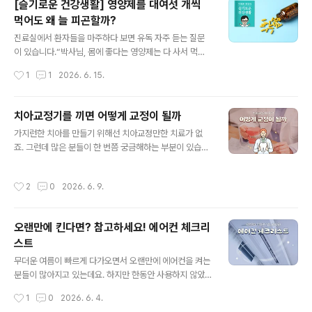
[슬기로운 건강생활] 영양제를 대여섯 개씩
각 때문일까요? 함께 알아봅시다! 1. 배부름을 느끼는 이유!
먹어도 왜 늘 피곤할까?
우리가 음식을 먹으면 위가 점점 차오르면서 몸은 포만감
글 내용
을 느끼게 됩니다. 이때 위에서 발생한 신호는 뇌로 전달되
진료실에서 환자들을 마주하다 보면 유독 자주 듣는 질문
어 충분히 먹었다는 사실을 알려주는데요. 뇌에는 식욕을
이 있습니다.“박사님, 몸에 좋다는 영양제는 다 사서 먹고
조절하는 신경세포가 있어 더 이상 음식을 먹지 않도록 돕
있는데 왜 저는 더 피곤할까요?” 가방에서 주섬주섬 영양
작성시간
1
1
2026. 6. 15.
습니다. 그래서 우리는 필요한 양만큼 음식을 섭취할 수 있
제 통을 대여섯 개씩 꺼내놓는 환자들을 볼 때면 의사로서
는데요. 보통 일정량 음식을..
참으로 착잡한 마음이 듭니다. 비싼 영양제가 몸에서 서로
충돌하며 독이 되거나, 정작 기초 영양소는 무시한 채 유행
치아교정기를 끼면 어떻게 교정이 될까
하는 제품에만 매달리는 경우가 태반이기 때문입니다. 우
글 내용
가지런한 치아를 만들기 위해선 치아교정만한 치료가 없
리는 그 어느 때보다 영양제가 흔한 시대에 살고 있지만, 역
죠. 그런데 많은 분들이 한 번쯤 궁금해하는 부분이 있습니
설적이게도 많이 먹을수록 영양 불균형이 심화되기도 합니
다. 바로 어떻게 작은 교정 장치만으로 단단하게 자리 잡고
다. 이제 여러분의 영양제 쇼핑 리스트를 점검하고, 진짜
있는 치아가 움직일 수 있는지인데요! 교정 장치에 특별한
‘보약’이 되는 올바른 섭취법을 사례별로 짚어보고자 합니
작성시간
2
0
2026. 6. 9.
힘이라도 있는 걸까요? 사실 그 비밀은 교정 장치에 사용되
다. 1. 어지러움은 모두 빈혈? 철분제의 위험한 도박 🩸 가
는 소재와 지속적으로 전달되는 힘에 숨어 있는데요. 오늘
장 흔하면서도 위험한 사례는 ‘..
은 치아를 움직이게 만드는 교정 장치의 소재에 대해 자세
오랜만에 킨다면? 참고하세요! 에어컨 체크리
히 알아봅시다. 1. 치아는 쉽게 움직인다!대부분의 사람이
스트
치아를 단단한 뼈처럼 생각하지만 사실 치아는 잇몸뼈에
글 내용
직접 붙어 있는 구조가 아닌데요. 치아와 뼈 사이에는 '치주
무더운 여름이 빠르게 다가오면서 오랜만에 에어컨을 켜는
인대' 라는 얇은 조직이 있습니다. 이 조직에 교정 장치가
분들이 많아지고 있는데요. 하지만 한동안 사용하지 않았
지속적인 힘을 가하면 압박이 되면서 주변 뼈에서는 흡수
던 에어컨 내부에는 먼지와 오염물질이 쌓여 있을 수 있어
작성시간
1
0
2026. 6. 4.
와 재생 과정이 반복되는데요. 이..
주의가 필요합니다. 별다른 점검 없이 바로 사용하게 되면