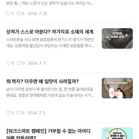
이는 효과도 보이고 있는데요. 특히 경험이 부족하거나 숙
람은 좀…’ 하는 느낌이 드는 경우가 있습니다. 우리는 사람
련도가 낮은 직원은 생산성이 약 30% 높아진 것으로 나타
을 오래 보지 않아도 말투로 그 사람을 먼저 판단하곤 합니
작성시간
2
0
2026. 7. 22.
났습니다. 또한 업..
다. 말투에는 그 사람의 생각과 감정, 태도가 전부 담겨 있
기 때문입니다. 사람의 말은 단순한 소리가 아니라 내면 상
태의 결과물입니다. 그래서 감추려 해도 이미 말 습관을 통
상처가 스스로 아문다? 자가치유 소재의 세계
해 나 자신이 드러나고, 그 말 한마디 때문에 인간관계, 업
글 내용
스마트폰을 쓰다 보면 보호필름에 잔기스가 생기기 마련인
무 실적, 주변 환경까지 크게 영향을 받습니다. 혹시 최근에
데요. 요즘처럼 물건값이 부담되는 시대엔 보호필름 하나
이런 고민을 하신 적이 있나요? '나는 왜 열심히 일하는데
라도 오래 사용하는 것이 중요하게 느껴지죠. 이런 흐름 속
도 실적이 좋지 않을까', 또는 '회사에서 내 능력만큼 인정
에서 주목받고 있는 소재가 하나 있는데요. 바로 스크래치
받지 못하고 있는 것 같아 답답하다'는 생각을요. 그렇다면
작성시간
0
0
2026. 7. 7.
나 미세한 균열이 생겼을 때 스스로 손상 부위를 회복하는
먼저 자신이 제대로 된 말투를 쓰고 있는지 점검해 볼 필요
‘자가치유 소재’입니다. 처음 들으면 영화 속 기술처럼 느껴
가 있습니다..
지지만, 이미 보호필름이나 자동차 코팅 등 우리 생활 가까
뭐 먹지? 더우면 왜 입맛이 사라질까?
운 곳에서 활용되고 있는데요. 그렇다면 자가치유 소재는
글 내용
어떤 원리로 다시 회복되는 걸까요? 함께 알아보도록 합시
날이 더우면 입맛이 뚝 떨어진다는 말, 한 번쯤 들어보셨을
다! 1. 자가치유 소재란? 자가치유 소재는 말 그대로 손상된
텐데요. 정말로 한여름처럼 기온과 습도가 높아지는 시기
부분을 스스로 회복할 수 있도록 만든 소재인데요. 예를 들
에는 평소 좋아하던 음식도 잘 생각나지 않을 때가 많습니
어 보호필름에 생긴 잔기스나 자동차 표면의 작은 흠집이
다. 단순히 더위 때문에 기분이 처지는 것처럼 느껴져 식욕
작성시간
2
0
2026. 7. 2.
시간이 지나며 옅어지는 방식입니..
이 줄어드는 걸까요? 아니면 우리 몸이 보내는 자연스러운
신호일까요? 더운 날 입맛이 없어지는 이유와 여름철 건강
하게 식사하는 방법에 대해 함께 알아봅시다. 1. 체온 조절
[워크스마트 캠페인] 거부할 수 없는 아이디
에 집중! 무더운 날, 우리 몸이 가장 먼저 하는 일은 체온을
어를 만들려면?
일정하게 유지하는 것인데요. 사람의 몸은 더운 환경에 노