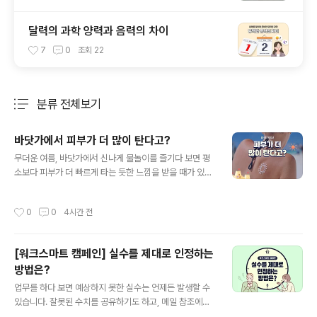
달력의 과학 양력과 음력의 차이
7
0
조회
22
분류 전체보기
주요 글 목록
바닷가에서 피부가 더 많이 탄다고?
글 내용
무더운 여름, 바닷가에서 신나게 물놀이를 즐기다 보면 평
소보다 피부가 더 빠르게 타는 듯한 느낌을 받을 때가 있습
니다. 같은 햇빛을 받았을 뿐인데도 도심이나 공원에 있을
때보다 피부가 쉽게 붉어지고 따갑게 느껴지기도 하는데
작성시간
0
0
4시간 전
요. 같은 햇빛인데, 왜 바닷가에서는 피부가 더 쉽게 타는
걸까요? 단순한 착각인지, 정말 이유가 있어서 다르게 타는
건지 함께 알아봅시다! 1. 피부를 자극하는 자외선햇빛에는
[워크스마트 캠페인] 실수를 제대로 인정하는
눈으로 볼 수 있는 빛뿐만 아니라 눈에 보이지 않는 자외선
방법은?
도 포함되어 있는데요. 자외선은 파장의 길이에 따라 UVA,
글 내용
UVB, UVC로 나뉩니다. 이 중에서도 UVC는 대부분 대기
업무를 하다 보면 예상하지 못한 실수는 언제든 발생할 수
에서 차단되기 때문에 주로 우리에게 영향을 주는 건 UVA
있습니다. 잘못된 수치를 공유하기도 하고, 메일 참조에서
와 UVB인데요. UVA는 피부 안쪽까지 깊게 들어가 피부를
중요한 사람을 빠뜨리기도 합니다. 그럴 때면 우리는 자신