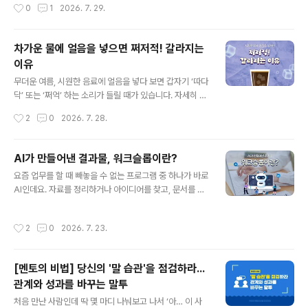
작성시간
0
1
2026. 7. 29.
빠르게 어둡게..
도 모르게 스스로를 방어하려는 마음이 생깁니다. 억울하
기도 하고, 무능한 사람처럼 보일까 걱정되기도 하니까요.
“저쪽 부서 때문에…”, “일정이 너무 촉박한 탓에…”와 같
차가운 물에 얼음을 넣으면 쩌저적! 갈라지는
은 말이 먼저 올라오기도 합니다. 사실 이런 자기방어는 자
이유
연스러운 반응입니다. 누구나 자신을 지키고 싶은 마음이
글 내용
있으니까요. 하지만 한 번 입장을 바꿔 생각해 보면 어떨까
무더운 여름, 시원한 음료에 얼음을 넣다 보면 갑자기 ‘따다
요? 만약 내 동료가 실수를 할 때마다 다른 사람이나 상황
닥’ 또는 ‘쩌억’ 하는 소리가 들릴 때가 있습니다. 자세히 살
탓부터 한다면, 어떤 생각이 먼저 들까요? 아마도 ‘저 사람
펴보면 멀쩡했던 얼음 안쪽에 금이 생기거나 여러 조각으
작성시간
2
0
2026. 7. 28.
은 또 변명부터 하네.’, ‘매번 ‘남 탓’만 해.’ 같은 마음이 들지
로 갈라져 있기도 하는데요. 단단한 얼음이 물에 닿았을 뿐
않을까요? ..
인데 깨지는 이유는 무엇일까요? 여기엔 얼음의 겉과 속에
서 서로 다르게 일어나는 온도 변화가 숨어 있는데요! 함께
AI가 만들어낸 결과물, 워크슬롭이란?
알아봅시다. 1. 얼음을 가르는 온도 차이!냉동실에서 막 꺼
글 내용
요즘 업무를 할 때 빼놓을 수 없는 프로그램 중 하나가 바로
낸 얼음은 물이나 음료보다 훨씬 낮은 온도를 가지고 있는
AI인데요. 자료를 정리하거나 아이디어를 찾고, 문서를 작
데요. 이렇게 차가운 얼음을 상대적으로 따뜻한 물에 넣으
성하는 등 다양한 업무에서 활용되고 있습니다. 짧은 시간
면 얼음 표면의 온도가 갑자기 상승합니다. 물체가 짧은 시
안에 필요한 정보를 얻을 수 있어 업무 효율을 높여주기도
간 안에 큰 온도 변화를 겪는 현상을 열충격이라고 하는데
작성시간
2
0
2026. 7. 23.
하는데요. 하지만 AI를 많이 사용할수록 오히려 업무 효율
요. 얼음도 갑작스러운 열충격을 받으면 내부에 강한 힘이
성이 떨어질 수 있다고 합니다. 그렇다면 AI를 업무에 효과
생기게 됩니다. 결국 얼..
적으로 활용하려면 어떤 점을 주의해야 할까요? 1. 업무 효
[멘토의 비법] 당신의 '말 습관'을 점검하라...
율을 높이는 AI?생성형 AI는 자료 조사부터 문서 작성, 번
관계와 성과를 바꾸는 말투
역, 아이디어 정리까지 다양한 업무에서 활용되고 있습니
글 내용
다. 실제로 업무의 범위와 목적이 명확할 때는 생산성을 높
처음 만난 사람인데 딱 몇 마디 나눠보고 나서 ‘아… 이 사