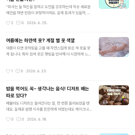
글 내용
출되면 땀을 흘리고, 피부 혈관을 확장해 열을 밖으로 내보
“회사는 늘 혁신을 말하고 도전을 강조하는데 막상 새로운
내려 합니다. 이때 몸은 불필요한 열 발생을 막기 위해 에너
제안을 하면 반응이 부정적이에요. 실제 효과가 있을까, 현
지를 조절하게 되는데요. 음식을 먹고 소화시키는 과정에
업에서 반발하지 않을까, 지금도 바쁜데 일을 더 늘리는 건
작성시간
2
0
2026. 6. 25.
서도 열을 만들어 내기 때..
아닐까, 등과 같은 반응인데요. 이걸 여러 번 경험하다 보면
그냥 입 다물고 하던 대로 하게 된다니까요.” 구성원들이
자주 토로하는 불만인데요. 뭐가 문제일까요? 흔히 탓하게
여름에는 하얀색 옷? 계절 별 옷 색깔
되는 부분은 리더십이나 조직 문화입니다. 물론 리더가 지
글 내용
여름이 되면 옷차림을 고를 때 자연스럽게 밝은 색 옷을 찾
나치게 방어적일 수도 있고 실패를 용납하지 않는 분위기
게 됩니다. 특히 흰색 옷은 햇빛을 반사해 더 시원하게 느껴
때문일 수 있는데요. 하지만 아이디어가 거절되는 모든 경
진다는 인식이 있어 많은 사람들이 여름철 대표 색상처럼
우가 이 때문이라고만 볼 수는 없습니다. 어쩌면 아이디어
생각하곤 하는데요. 실제로 뜨거운 햇볕 아래에서는 어두
자체가 너무 흐릿했기 때문일 수 있습니다. 새로운 아이디
작성시간
1
0
2026. 6. 23.
운 색보다 밝은 색 옷이 열을 덜 흡수해 체감상 시원하게 느
어라는 점을 감안하더라도 최소한 ‘판단할 수 있을 만큼’은
껴질 수 있습니다. 하지만 정말 흰색 옷이 여름에 시원할까
돼야 한다는 거죠. 가령..
요? 검은색에도 숨겨진 비밀이 있다고 하는데요. 색깔에 숨
밥을 먹어도 꼭~ 생각나는 음식! 디저트 배는
겨진 비밀을 알아봅시다! 1. 흰색이 왜 시원할까? 여름철 옷
따로 있다?
을 고를 때 많은 사람들이 흰색이나 밝은 색 옷을 먼저 떠올
글 내용
리는데요. 흰색은 햇빛을 잘 반사하고 검은색보다 열을 덜
배불러도 디저트는 들어간다는 말, 한 번쯤 들어보셨을 텐
흡수하는 느낌을 주기 때문입니다. 실제로 한낮의 햇볕 아
데요. 실제로 분명 식사를 든든하게 마쳤는데도 케이크나
래에서는 어두운 옷보다 밝은 옷이 체감상 더 시원하게 느
아이스크림, 달콤한 음료를 보면 다시 먹고 싶은 느낌이 들
작성시간
0
0
2026. 6. 18.
껴질 수 있는데요. 그래..
곤 합니다. 많은 사람들이 이 모습을 보고 디저트 배는 따로
있다고도 합니다. 그렇다면 정말 우리 몸에는 디저트를 위
한 별도의 공간이 존재하는 걸까요? 아니면 단순히 뇌의 착