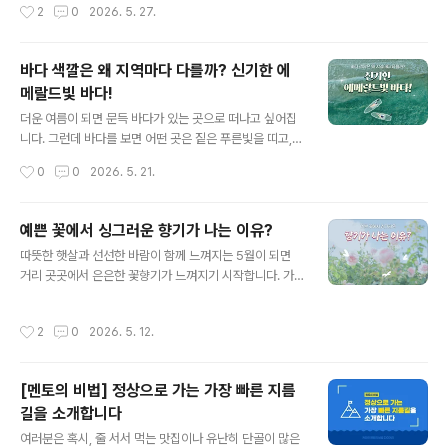
작성시간
2
0
2026. 5. 27.
하게 집중될 경우, 오히려 부작용이 생길 수 있습니다. 예를
를 찾곤 하는데요. 단순히 잠을 깨기 위해 마시는 것 같지
들어, 친한 친구..
만, 사실 커피는 언제 마시느냐에 따라 몸에 느껴지는 효과
가 달라질 수 있다는 사실! 알고 계셨나요? 같은 커피 한 잔
바다 색깔은 왜 지역마다 다를까? 신기한 에
이라도 마시는 시간에 따라 집중력이나 각성 효과가 더 좋
메랄드빛 바다!
아질 수 있습니다. 그렇다면 커피가 가장 효과적인 시간은
글 내용
언제일까요? 함께 알아봅시다. 1. 기상 후 바로 마시는 커피
더운 여름이 되면 문득 바다가 있는 곳으로 떠나고 싶어집
많은 현대인 분들은 잠에서 깨자마자 커피 속 카페인으로
니다. 그런데 바다를 보면 어떤 곳은 짙은 푸른빛을 띠고,
잠을 깨우곤 하는데요. 하지만 우리 몸은 기상 직후 스스로
또 어떤 곳은 투명한 에메랄드빛으로 반짝이는 모습을 볼
작성시간
0
0
2026. 5. 21.
각성을 돕는 호르몬인 코르티솔을 분비하기 때문에, 어느
수 있는데요. 많은 사람들이 에메랄드빛 바다를 보기 위해
정도 시간이 지난 후 마..
직접 찾아가기도 합니다. 같은 날, 같은 바다라도 지역과 환
경에 따라 전혀 다른 분위기의 색을 띠는 이유는 무엇일까
예쁜 꽃에서 싱그러운 향기가 나는 이유?
요? 함께 알아봅시다. 1. 바다가 파란색인 이유?대부분 바
글 내용
따뜻한 햇살과 선선한 바람이 함께 느껴지는 5월이 되면
다는 원래 파란색이라고 생각하지만, 사실 물 자체는 거의
거리 곳곳에서 은은한 꽃향기가 느껴지기 시작합니다. 가
투명한데요. 바다가 푸르게 보이는 이유는 태양빛과 관련
까이 다가가지 않아도 바람을 따라 퍼지는 꽃향기는 계절
이 있습니다. 햇빛 속 여러 색 중 붉은 계열의 빛은 물속에
이 점차 바뀌어 간다는 것을 가장 먼저 알려주는 신호 같기
서 빠르게 흡수되고, 파란 계열의 빛은 더 멀리 퍼지며 반사
작성시간
2
0
2026. 5. 12.
도 한데요. 어떤 꽃은 달콤하게, 또 어떤 꽃은 싱그럽고 부
되는데요. 그래서 깊은 바다일수록 짙은 푸른빛으로 보이
드러운 향으로 지나가는 사람들의 발걸음을 잠시 멈추게
는 경우가 많습니다. 특히 ..
만들기도 합니다. 그렇다면 꽃은 왜 이렇게 향기를 만들어
[멘토의 비법] 정상으로 가는 가장 빠른 지름
낼까요? 또한 꽃마다 향기가 다른 이유와 향기의 정체도 함
길을 소개합니다
께 알아봅시다! 1. 꽃향기가 선명하게 난다꽃향기는 완연한
글 내용
봄 날씨가 되면 더욱 짙게 느껴지는데요. 이런 생각이 드는
여러분은 혹시, 줄 서서 먹는 맛집이나 유난히 단골이 많은