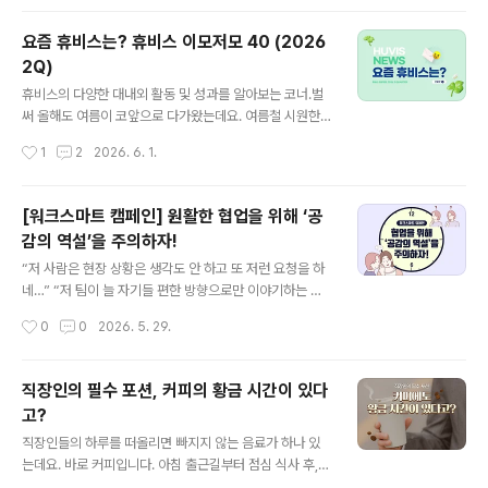
냄새가 발생하거나 냉방 효율이 떨어질 수 있기 때문인데
요! 본격적인 무더위가 시작되기 전, 간단한 사전 점검으로
요즘 휴비스는? 휴비스 이모저모 40 (2026
에어컨의 성능을 확인해 보는 건 어떨까요? 오늘은 에어컨
2Q)
사용 전, 꼭 확인해야 할 점검 사항들을 알아봅시다! 1. 에어
글 내용
컨 점검이 필요한 이유우선 사용하지 않았던 에어컨 내부
휴비스의 다양한 대내외 활동 및 성과를 알아보는 코너.벌
에는 앞서 말한 것처럼 먼지와 습기가 쌓여 있을 가능성이
써 올해도 여름이 코앞으로 다가왔는데요. 여름철 시원한
높습니다. 특히 필터와 열교환기 주변에 오염물이 쌓이면
바닷가에 놀러 간 경험 다들 있으실 겁니다. 그런데 문득 왜
작성시간
1
2
2026. 6. 1.
냉방 효율이 떨어지고 불쾌한 냄새가 발생할 수 있는데요.
지역마다 바다의 색이 다른지 궁금하지는 않으셨나요? 바
오랜만에 가동한 에어컨에서 좋지..
다 색의 숨겨진 비밀이 궁금하시다면~▶바다 색깔은 왜 지
역마다 다를까? 2026년 상반기에도 휴비스에는 다양한
[워크스마트 캠페인] 원활한 협업을 위해 ‘공
일들이 있었는데요. 해외전시회 참가부터 MOU 체결, 수
감의 역설’을 주의하자!
상 소식 등 어떤 일이 있었는지 함께 알아보시죠!■ 전주시
글 내용
와 '친환경 현수막 의무화 MOU' 체결휴비스가 전라북도
“저 사람은 현장 상황은 생각도 안 하고 또 저런 요청을 하
전주시와 손잡고 탄소중립과 자원순환 실천을 위한 생분해
네…” “저 팀이 늘 자기들 편한 방향으로만 이야기하는 게
현수막 확산에 나섰습니다. 지난 3월 17일, 휴비스는 전주
하루이틀이야?” 힘든 상황에서 내 편을 들어주는 이런 말
작성시간
0
0
2026. 5. 29.
시와 옥외광고협회 전주시지부, 새활용센터 다시봄과 함께
을 들으면 어떤 기분이 들까요? 아마 고맙고 든든할 겁니
'친환경 생분해 현수막 사용 의무..
다. ‘내 답답함을 알아주는구나’, ‘내 편이 있구나’ 싶은 마음
이 들기도 합니다. 상대방이 내 입장에 공감해준 것이니까
직장인의 필수 포션, 커피의 황금 시간이 있다
요. 그런데 흥미롭게도, 이런 공감이 때로는 협업을 더 어렵
고?
게 만들기도 합니다. 왜 그럴까요? 우리는 흔히 공감을 무
글 내용
조건적으로 긍정적인 역량이라고 생각합니다. 실제로 공감
직장인들의 하루를 떠올리면 빠지지 않는 음료가 하나 있
은 신뢰를 만들고, 관계를 건강하게 유지하는 데 꼭 필요한
는데요. 바로 커피입니다. 아침 출근길부터 점심 식사 후,
힘입니다. 하지만 공감이 특정 사람이나 특정 집단에만 강
졸음이 몰려오는 오후까지 많은 사람들이 자연스럽게 커피