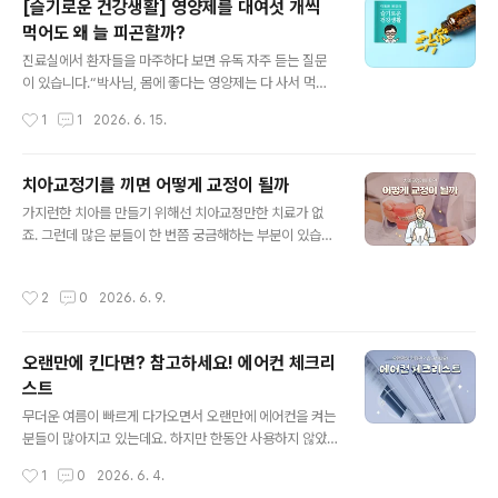
[슬기로운 건강생활] 영양제를 대여섯 개씩
각 때문일까요? 함께 알아봅시다! 1. 배부름을 느끼는 이유!
먹어도 왜 늘 피곤할까?
우리가 음식을 먹으면 위가 점점 차오르면서 몸은 포만감
글 내용
을 느끼게 됩니다. 이때 위에서 발생한 신호는 뇌로 전달되
진료실에서 환자들을 마주하다 보면 유독 자주 듣는 질문
어 충분히 먹었다는 사실을 알려주는데요. 뇌에는 식욕을
이 있습니다.“박사님, 몸에 좋다는 영양제는 다 사서 먹고
조절하는 신경세포가 있어 더 이상 음식을 먹지 않도록 돕
있는데 왜 저는 더 피곤할까요?” 가방에서 주섬주섬 영양
작성시간
1
1
2026. 6. 15.
습니다. 그래서 우리는 필요한 양만큼 음식을 섭취할 수 있
제 통을 대여섯 개씩 꺼내놓는 환자들을 볼 때면 의사로서
는데요. 보통 일정량 음식을..
참으로 착잡한 마음이 듭니다. 비싼 영양제가 몸에서 서로
충돌하며 독이 되거나, 정작 기초 영양소는 무시한 채 유행
치아교정기를 끼면 어떻게 교정이 될까
하는 제품에만 매달리는 경우가 태반이기 때문입니다. 우
글 내용
가지런한 치아를 만들기 위해선 치아교정만한 치료가 없
리는 그 어느 때보다 영양제가 흔한 시대에 살고 있지만, 역
죠. 그런데 많은 분들이 한 번쯤 궁금해하는 부분이 있습니
설적이게도 많이 먹을수록 영양 불균형이 심화되기도 합니
다. 바로 어떻게 작은 교정 장치만으로 단단하게 자리 잡고
다. 이제 여러분의 영양제 쇼핑 리스트를 점검하고, 진짜
있는 치아가 움직일 수 있는지인데요! 교정 장치에 특별한
‘보약’이 되는 올바른 섭취법을 사례별로 짚어보고자 합니
작성시간
2
0
2026. 6. 9.
힘이라도 있는 걸까요? 사실 그 비밀은 교정 장치에 사용되
다. 1. 어지러움은 모두 빈혈? 철분제의 위험한 도박 🩸 가
는 소재와 지속적으로 전달되는 힘에 숨어 있는데요. 오늘
장 흔하면서도 위험한 사례는 ‘..
은 치아를 움직이게 만드는 교정 장치의 소재에 대해 자세
오랜만에 킨다면? 참고하세요! 에어컨 체크리
히 알아봅시다. 1. 치아는 쉽게 움직인다!대부분의 사람이
스트
치아를 단단한 뼈처럼 생각하지만 사실 치아는 잇몸뼈에
글 내용
직접 붙어 있는 구조가 아닌데요. 치아와 뼈 사이에는 '치주
무더운 여름이 빠르게 다가오면서 오랜만에 에어컨을 켜는
인대' 라는 얇은 조직이 있습니다. 이 조직에 교정 장치가
분들이 많아지고 있는데요. 하지만 한동안 사용하지 않았
지속적인 힘을 가하면 압박이 되면서 주변 뼈에서는 흡수
던 에어컨 내부에는 먼지와 오염물질이 쌓여 있을 수 있어
작성시간
1
0
2026. 6. 4.
와 재생 과정이 반복되는데요. 이..
주의가 필요합니다. 별다른 점검 없이 바로 사용하게 되면