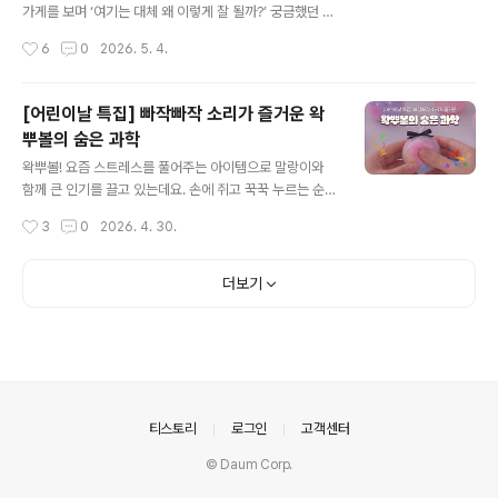
건 단순한 기분 탓이 아니라 기온과 습도의 변화가 향기의
가게를 보며 ‘여기는 대체 왜 이렇게 잘 될까?’ 궁금했던 적
확산에 영향을 주기 때문입니다. 꽃은 휘발성 유기 화합물
없으신가요?사실 맛이나 기술은 상향 평준화된 요즘, 대박
작성시간
6
0
2026. 5. 4.
(VOCs)이란 성분을 공기 중으로..
집과 평범한 집을 가르는 결정적인 한 끗은 의외로 아주 단
순한 곳에 있습니다. 바로 ‘정성’이라는 키워드인데요. 오늘
은 우리가 놓치고 있었던, 정상이 되는 가장 확실한 지름길
[어린이날 특집] 빠작빠작 소리가 즐거운 왁
인 '정성'에 대해 이야기해보려 합니다. ◆ 대박집의 공통
뿌볼의 숨은 과학
코드 '지극 정성'경기가 어려워질수록 소위 말하는 대박집
글 내용
과 쪽박집의 차이는 더 선명해집니다. 유명세를 타는 음식
왁뿌볼! 요즘 스트레스를 풀어주는 아이템으로 말랑이와
점에 가보면 한결같은 공통점이 하나 있어요. 남다른 비결
함께 큰 인기를 끌고 있는데요. 손에 쥐고 꾹꾹 누르는 순
도 많겠지만, 무엇보다 정성(精誠)이 느껴진다는 점입니
간, 묘하게 중독되는 촉감과 소리가 매력적인 제품입니다.
작성시간
3
0
2026. 4. 30.
다. 마치 그 집안의 가풍처럼 몸에 밴 '지극 정성'은 하루아
특히 겉면이 왁스로 코팅되어 있어 바스락거리면서도 독특
침에 만들어진 게 아닐..
한 소리를 만들어내는데요. 이 소리 덕분에 단순한 장난감
을 넘어 감각을 자극하는 힐링 아이템으로 자리 잡았습니
더보기
다. 그렇다면 이 촉감과 소리를 만들어내는 왁스는 과연 어
떤 소재인 걸까요? 아이들도 함께 만지는 장난감인 만큼 안
전한 소재인지 함께 확인하러 가봅시다! 1 왁뿌볼이란?왁
뿌볼은 겉은 단단한 왁스로 코팅되고, 속은 말랑한 점토가
들어간 장난감인데요. 손으로 눌렀을 때 ‘바스락’ 또는 ‘빠
작’ 하는 소리가 나는 것이 특징입니다. 이러한 소리와 촉감
의안내
티스토리
로그인
고객센터
덕분에 ASMR 콘텐츠와 함께 빠..
© Daum Corp.