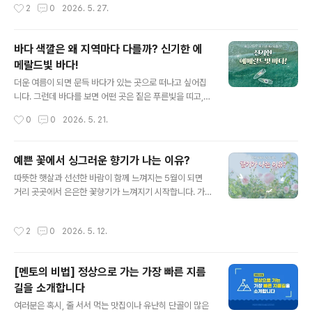
작성시간
2
0
2026. 5. 27.
하게 집중될 경우, 오히려 부작용이 생길 수 있습니다. 예를
를 찾곤 하는데요. 단순히 잠을 깨기 위해 마시는 것 같지
들어, 친한 친구..
만, 사실 커피는 언제 마시느냐에 따라 몸에 느껴지는 효과
가 달라질 수 있다는 사실! 알고 계셨나요? 같은 커피 한 잔
바다 색깔은 왜 지역마다 다를까? 신기한 에
이라도 마시는 시간에 따라 집중력이나 각성 효과가 더 좋
메랄드빛 바다!
아질 수 있습니다. 그렇다면 커피가 가장 효과적인 시간은
글 내용
언제일까요? 함께 알아봅시다. 1. 기상 후 바로 마시는 커피
더운 여름이 되면 문득 바다가 있는 곳으로 떠나고 싶어집
많은 현대인 분들은 잠에서 깨자마자 커피 속 카페인으로
니다. 그런데 바다를 보면 어떤 곳은 짙은 푸른빛을 띠고,
잠을 깨우곤 하는데요. 하지만 우리 몸은 기상 직후 스스로
또 어떤 곳은 투명한 에메랄드빛으로 반짝이는 모습을 볼
작성시간
0
0
2026. 5. 21.
각성을 돕는 호르몬인 코르티솔을 분비하기 때문에, 어느
수 있는데요. 많은 사람들이 에메랄드빛 바다를 보기 위해
정도 시간이 지난 후 마..
직접 찾아가기도 합니다. 같은 날, 같은 바다라도 지역과 환
경에 따라 전혀 다른 분위기의 색을 띠는 이유는 무엇일까
예쁜 꽃에서 싱그러운 향기가 나는 이유?
요? 함께 알아봅시다. 1. 바다가 파란색인 이유?대부분 바
글 내용
따뜻한 햇살과 선선한 바람이 함께 느껴지는 5월이 되면
다는 원래 파란색이라고 생각하지만, 사실 물 자체는 거의
거리 곳곳에서 은은한 꽃향기가 느껴지기 시작합니다. 가
투명한데요. 바다가 푸르게 보이는 이유는 태양빛과 관련
까이 다가가지 않아도 바람을 따라 퍼지는 꽃향기는 계절
이 있습니다. 햇빛 속 여러 색 중 붉은 계열의 빛은 물속에
이 점차 바뀌어 간다는 것을 가장 먼저 알려주는 신호 같기
서 빠르게 흡수되고, 파란 계열의 빛은 더 멀리 퍼지며 반사
작성시간
2
0
2026. 5. 12.
도 한데요. 어떤 꽃은 달콤하게, 또 어떤 꽃은 싱그럽고 부
되는데요. 그래서 깊은 바다일수록 짙은 푸른빛으로 보이
드러운 향으로 지나가는 사람들의 발걸음을 잠시 멈추게
는 경우가 많습니다. 특히 ..
만들기도 합니다. 그렇다면 꽃은 왜 이렇게 향기를 만들어
[멘토의 비법] 정상으로 가는 가장 빠른 지름
낼까요? 또한 꽃마다 향기가 다른 이유와 향기의 정체도 함
길을 소개합니다
께 알아봅시다! 1. 꽃향기가 선명하게 난다꽃향기는 완연한
글 내용
봄 날씨가 되면 더욱 짙게 느껴지는데요. 이런 생각이 드는
여러분은 혹시, 줄 서서 먹는 맛집이나 유난히 단골이 많은