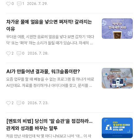
작성시간
0
1
2026. 7. 29.
빠르게 어둡게..
도 모르게 스스로를 방어하려는 마음이 생깁니다. 억울하
기도 하고, 무능한 사람처럼 보일까 걱정되기도 하니까요.
“저쪽 부서 때문에…”, “일정이 너무 촉박한 탓에…”와 같
차가운 물에 얼음을 넣으면 쩌저적! 갈라지는
은 말이 먼저 올라오기도 합니다. 사실 이런 자기방어는 자
이유
연스러운 반응입니다. 누구나 자신을 지키고 싶은 마음이
글 내용
있으니까요. 하지만 한 번 입장을 바꿔 생각해 보면 어떨까
무더운 여름, 시원한 음료에 얼음을 넣다 보면 갑자기 ‘따다
요? 만약 내 동료가 실수를 할 때마다 다른 사람이나 상황
닥’ 또는 ‘쩌억’ 하는 소리가 들릴 때가 있습니다. 자세히 살
탓부터 한다면, 어떤 생각이 먼저 들까요? 아마도 ‘저 사람
펴보면 멀쩡했던 얼음 안쪽에 금이 생기거나 여러 조각으
작성시간
2
0
2026. 7. 28.
은 또 변명부터 하네.’, ‘매번 ‘남 탓’만 해.’ 같은 마음이 들지
로 갈라져 있기도 하는데요. 단단한 얼음이 물에 닿았을 뿐
않을까요? ..
인데 깨지는 이유는 무엇일까요? 여기엔 얼음의 겉과 속에
서 서로 다르게 일어나는 온도 변화가 숨어 있는데요! 함께
AI가 만들어낸 결과물, 워크슬롭이란?
알아봅시다. 1. 얼음을 가르는 온도 차이!냉동실에서 막 꺼
글 내용
요즘 업무를 할 때 빼놓을 수 없는 프로그램 중 하나가 바로
낸 얼음은 물이나 음료보다 훨씬 낮은 온도를 가지고 있는
AI인데요. 자료를 정리하거나 아이디어를 찾고, 문서를 작
데요. 이렇게 차가운 얼음을 상대적으로 따뜻한 물에 넣으
성하는 등 다양한 업무에서 활용되고 있습니다. 짧은 시간
면 얼음 표면의 온도가 갑자기 상승합니다. 물체가 짧은 시
안에 필요한 정보를 얻을 수 있어 업무 효율을 높여주기도
간 안에 큰 온도 변화를 겪는 현상을 열충격이라고 하는데
작성시간
2
0
2026. 7. 23.
하는데요. 하지만 AI를 많이 사용할수록 오히려 업무 효율
요. 얼음도 갑작스러운 열충격을 받으면 내부에 강한 힘이
성이 떨어질 수 있다고 합니다. 그렇다면 AI를 업무에 효과
생기게 됩니다. 결국 얼..
적으로 활용하려면 어떤 점을 주의해야 할까요? 1. 업무 효
[멘토의 비법] 당신의 '말 습관'을 점검하라...
율을 높이는 AI?생성형 AI는 자료 조사부터 문서 작성, 번
관계와 성과를 바꾸는 말투
역, 아이디어 정리까지 다양한 업무에서 활용되고 있습니
글 내용
다. 실제로 업무의 범위와 목적이 명확할 때는 생산성을 높
처음 만난 사람인데 딱 몇 마디 나눠보고 나서 ‘아… 이 사