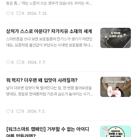
이는 효과도 보이고 있는데요. 특히 경험이 부족하거나 숙
람은 좀…’ 하는 느낌이 드는 경우가 있습니다. 우리는 사람
련도가 낮은 직원은 생산성이 약 30% 높아진 것으로 나타
을 오래 보지 않아도 말투로 그 사람을 먼저 판단하곤 합니
작성시간
2
0
2026. 7. 22.
났습니다. 또한 업..
다. 말투에는 그 사람의 생각과 감정, 태도가 전부 담겨 있
기 때문입니다. 사람의 말은 단순한 소리가 아니라 내면 상
태의 결과물입니다. 그래서 감추려 해도 이미 말 습관을 통
상처가 스스로 아문다? 자가치유 소재의 세계
해 나 자신이 드러나고, 그 말 한마디 때문에 인간관계, 업
글 내용
스마트폰을 쓰다 보면 보호필름에 잔기스가 생기기 마련인
무 실적, 주변 환경까지 크게 영향을 받습니다. 혹시 최근에
데요. 요즘처럼 물건값이 부담되는 시대엔 보호필름 하나
이런 고민을 하신 적이 있나요? '나는 왜 열심히 일하는데
라도 오래 사용하는 것이 중요하게 느껴지죠. 이런 흐름 속
도 실적이 좋지 않을까', 또는 '회사에서 내 능력만큼 인정
에서 주목받고 있는 소재가 하나 있는데요. 바로 스크래치
받지 못하고 있는 것 같아 답답하다'는 생각을요. 그렇다면
작성시간
0
0
2026. 7. 7.
나 미세한 균열이 생겼을 때 스스로 손상 부위를 회복하는
먼저 자신이 제대로 된 말투를 쓰고 있는지 점검해 볼 필요
‘자가치유 소재’입니다. 처음 들으면 영화 속 기술처럼 느껴
가 있습니다..
지지만, 이미 보호필름이나 자동차 코팅 등 우리 생활 가까
뭐 먹지? 더우면 왜 입맛이 사라질까?
운 곳에서 활용되고 있는데요. 그렇다면 자가치유 소재는
글 내용
어떤 원리로 다시 회복되는 걸까요? 함께 알아보도록 합시
날이 더우면 입맛이 뚝 떨어진다는 말, 한 번쯤 들어보셨을
다! 1. 자가치유 소재란? 자가치유 소재는 말 그대로 손상된
텐데요. 정말로 한여름처럼 기온과 습도가 높아지는 시기
부분을 스스로 회복할 수 있도록 만든 소재인데요. 예를 들
에는 평소 좋아하던 음식도 잘 생각나지 않을 때가 많습니
어 보호필름에 생긴 잔기스나 자동차 표면의 작은 흠집이
다. 단순히 더위 때문에 기분이 처지는 것처럼 느껴져 식욕
작성시간
2
0
2026. 7. 2.
시간이 지나며 옅어지는 방식입니..
이 줄어드는 걸까요? 아니면 우리 몸이 보내는 자연스러운
신호일까요? 더운 날 입맛이 없어지는 이유와 여름철 건강
하게 식사하는 방법에 대해 함께 알아봅시다. 1. 체온 조절
[워크스마트 캠페인] 거부할 수 없는 아이디
에 집중! 무더운 날, 우리 몸이 가장 먼저 하는 일은 체온을
어를 만들려면?
일정하게 유지하는 것인데요. 사람의 몸은 더운 환경에 노