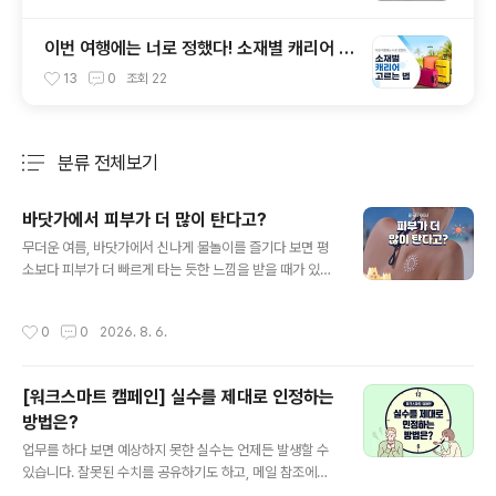
이번 여행에는 너로 정했다! 소재별 캐리어 고
르는 법
13
0
조회
22
분류 전체보기
주요 글 목록
바닷가에서 피부가 더 많이 탄다고?
글 내용
무더운 여름, 바닷가에서 신나게 물놀이를 즐기다 보면 평
소보다 피부가 더 빠르게 타는 듯한 느낌을 받을 때가 있습
니다. 같은 햇빛을 받았을 뿐인데도 도심이나 공원에 있을
때보다 피부가 쉽게 붉어지고 따갑게 느껴지기도 하는데
작성시간
0
0
2026. 8. 6.
요. 같은 햇빛인데, 왜 바닷가에서는 피부가 더 쉽게 타는
걸까요? 단순한 착각인지, 정말 이유가 있어서 다르게 타는
건지 함께 알아봅시다! 1. 피부를 자극하는 자외선햇빛에는
[워크스마트 캠페인] 실수를 제대로 인정하는
눈으로 볼 수 있는 빛뿐만 아니라 눈에 보이지 않는 자외선
방법은?
도 포함되어 있는데요. 자외선은 파장의 길이에 따라 UVA,
글 내용
UVB, UVC로 나뉩니다. 이 중에서도 UVC는 대부분 대기
업무를 하다 보면 예상하지 못한 실수는 언제든 발생할 수
에서 차단되기 때문에 주로 우리에게 영향을 주는 건 UVA
있습니다. 잘못된 수치를 공유하기도 하고, 메일 참조에서
와 UVB인데요. UVA는 피부 안쪽까지 깊게 들어가 피부를
중요한 사람을 빠뜨리기도 합니다. 그럴 때면 우리는 자신