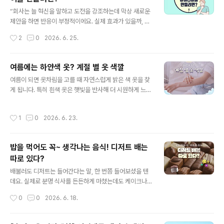
글 내용
출되면 땀을 흘리고, 피부 혈관을 확장해 열을 밖으로 내보
“회사는 늘 혁신을 말하고 도전을 강조하는데 막상 새로운
내려 합니다. 이때 몸은 불필요한 열 발생을 막기 위해 에너
제안을 하면 반응이 부정적이에요. 실제 효과가 있을까, 현
지를 조절하게 되는데요. 음식을 먹고 소화시키는 과정에
업에서 반발하지 않을까, 지금도 바쁜데 일을 더 늘리는 건
작성시간
2
0
2026. 6. 25.
서도 열을 만들어 내기 때..
아닐까, 등과 같은 반응인데요. 이걸 여러 번 경험하다 보면
그냥 입 다물고 하던 대로 하게 된다니까요.” 구성원들이
자주 토로하는 불만인데요. 뭐가 문제일까요? 흔히 탓하게
여름에는 하얀색 옷? 계절 별 옷 색깔
되는 부분은 리더십이나 조직 문화입니다. 물론 리더가 지
글 내용
여름이 되면 옷차림을 고를 때 자연스럽게 밝은 색 옷을 찾
나치게 방어적일 수도 있고 실패를 용납하지 않는 분위기
게 됩니다. 특히 흰색 옷은 햇빛을 반사해 더 시원하게 느껴
때문일 수 있는데요. 하지만 아이디어가 거절되는 모든 경
진다는 인식이 있어 많은 사람들이 여름철 대표 색상처럼
우가 이 때문이라고만 볼 수는 없습니다. 어쩌면 아이디어
생각하곤 하는데요. 실제로 뜨거운 햇볕 아래에서는 어두
자체가 너무 흐릿했기 때문일 수 있습니다. 새로운 아이디
작성시간
1
0
2026. 6. 23.
운 색보다 밝은 색 옷이 열을 덜 흡수해 체감상 시원하게 느
어라는 점을 감안하더라도 최소한 ‘판단할 수 있을 만큼’은
껴질 수 있습니다. 하지만 정말 흰색 옷이 여름에 시원할까
돼야 한다는 거죠. 가령..
요? 검은색에도 숨겨진 비밀이 있다고 하는데요. 색깔에 숨
밥을 먹어도 꼭~ 생각나는 음식! 디저트 배는
겨진 비밀을 알아봅시다! 1. 흰색이 왜 시원할까? 여름철 옷
따로 있다?
을 고를 때 많은 사람들이 흰색이나 밝은 색 옷을 먼저 떠올
글 내용
리는데요. 흰색은 햇빛을 잘 반사하고 검은색보다 열을 덜
배불러도 디저트는 들어간다는 말, 한 번쯤 들어보셨을 텐
흡수하는 느낌을 주기 때문입니다. 실제로 한낮의 햇볕 아
데요. 실제로 분명 식사를 든든하게 마쳤는데도 케이크나
래에서는 어두운 옷보다 밝은 옷이 체감상 더 시원하게 느
아이스크림, 달콤한 음료를 보면 다시 먹고 싶은 느낌이 들
작성시간
0
0
2026. 6. 18.
껴질 수 있는데요. 그래..
곤 합니다. 많은 사람들이 이 모습을 보고 디저트 배는 따로
있다고도 합니다. 그렇다면 정말 우리 몸에는 디저트를 위
한 별도의 공간이 존재하는 걸까요? 아니면 단순히 뇌의 착