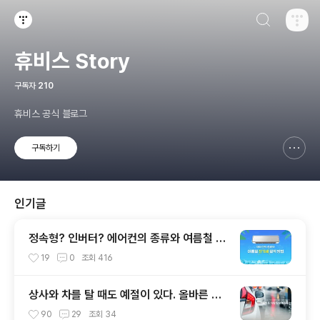
검색하기
티스토리
휴비스 Story
구독자
210
휴비스 공식 블로그
구독하기
신고하기 레이어
열기
인기글
정속형? 인버터? 에어컨의 종류와 여름철 전
기세 절약 방법
19
0
조회
416
상사와 차를 탈 때도 예절이 있다. 올바른 차
량 탑승 예절은?
90
29
조회
34