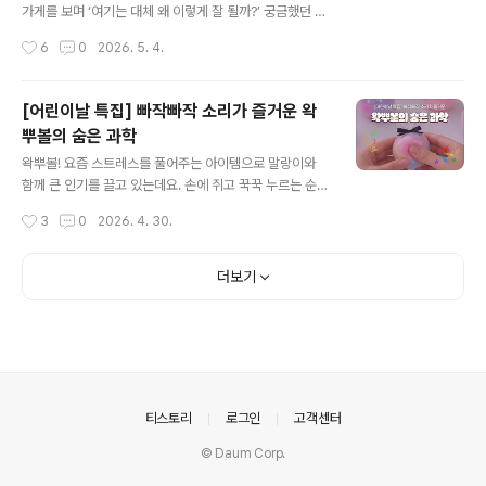
건 단순한 기분 탓이 아니라 기온과 습도의 변화가 향기의
가게를 보며 ‘여기는 대체 왜 이렇게 잘 될까?’ 궁금했던 적
확산에 영향을 주기 때문입니다. 꽃은 휘발성 유기 화합물
없으신가요?사실 맛이나 기술은 상향 평준화된 요즘, 대박
작성시간
6
0
2026. 5. 4.
(VOCs)이란 성분을 공기 중으로..
집과 평범한 집을 가르는 결정적인 한 끗은 의외로 아주 단
순한 곳에 있습니다. 바로 ‘정성’이라는 키워드인데요. 오늘
은 우리가 놓치고 있었던, 정상이 되는 가장 확실한 지름길
[어린이날 특집] 빠작빠작 소리가 즐거운 왁
인 '정성'에 대해 이야기해보려 합니다. ◆ 대박집의 공통
뿌볼의 숨은 과학
코드 '지극 정성'경기가 어려워질수록 소위 말하는 대박집
글 내용
과 쪽박집의 차이는 더 선명해집니다. 유명세를 타는 음식
왁뿌볼! 요즘 스트레스를 풀어주는 아이템으로 말랑이와
점에 가보면 한결같은 공통점이 하나 있어요. 남다른 비결
함께 큰 인기를 끌고 있는데요. 손에 쥐고 꾹꾹 누르는 순
도 많겠지만, 무엇보다 정성(精誠)이 느껴진다는 점입니
간, 묘하게 중독되는 촉감과 소리가 매력적인 제품입니다.
작성시간
3
0
2026. 4. 30.
다. 마치 그 집안의 가풍처럼 몸에 밴 '지극 정성'은 하루아
특히 겉면이 왁스로 코팅되어 있어 바스락거리면서도 독특
침에 만들어진 게 아닐..
한 소리를 만들어내는데요. 이 소리 덕분에 단순한 장난감
을 넘어 감각을 자극하는 힐링 아이템으로 자리 잡았습니
더보기
다. 그렇다면 이 촉감과 소리를 만들어내는 왁스는 과연 어
떤 소재인 걸까요? 아이들도 함께 만지는 장난감인 만큼 안
전한 소재인지 함께 확인하러 가봅시다! 1 왁뿌볼이란?왁
뿌볼은 겉은 단단한 왁스로 코팅되고, 속은 말랑한 점토가
들어간 장난감인데요. 손으로 눌렀을 때 ‘바스락’ 또는 ‘빠
작’ 하는 소리가 나는 것이 특징입니다. 이러한 소리와 촉감
의안내
티스토리
로그인
고객센터
덕분에 ASMR 콘텐츠와 함께 빠..
© Daum Corp.