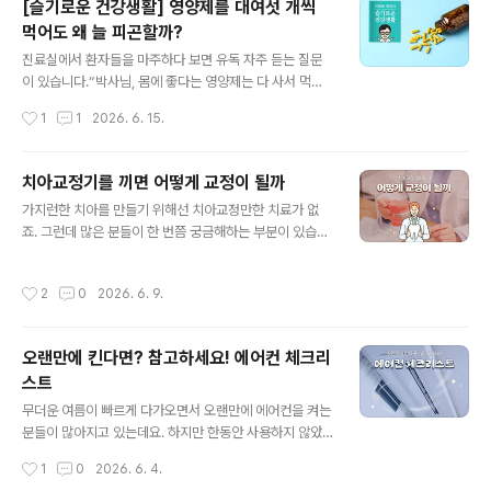
[슬기로운 건강생활] 영양제를 대여섯 개씩
각 때문일까요? 함께 알아봅시다! 1. 배부름을 느끼는 이유!
먹어도 왜 늘 피곤할까?
우리가 음식을 먹으면 위가 점점 차오르면서 몸은 포만감
글 내용
을 느끼게 됩니다. 이때 위에서 발생한 신호는 뇌로 전달되
진료실에서 환자들을 마주하다 보면 유독 자주 듣는 질문
어 충분히 먹었다는 사실을 알려주는데요. 뇌에는 식욕을
이 있습니다.“박사님, 몸에 좋다는 영양제는 다 사서 먹고
조절하는 신경세포가 있어 더 이상 음식을 먹지 않도록 돕
있는데 왜 저는 더 피곤할까요?” 가방에서 주섬주섬 영양
작성시간
1
1
2026. 6. 15.
습니다. 그래서 우리는 필요한 양만큼 음식을 섭취할 수 있
제 통을 대여섯 개씩 꺼내놓는 환자들을 볼 때면 의사로서
는데요. 보통 일정량 음식을..
참으로 착잡한 마음이 듭니다. 비싼 영양제가 몸에서 서로
충돌하며 독이 되거나, 정작 기초 영양소는 무시한 채 유행
치아교정기를 끼면 어떻게 교정이 될까
하는 제품에만 매달리는 경우가 태반이기 때문입니다. 우
글 내용
가지런한 치아를 만들기 위해선 치아교정만한 치료가 없
리는 그 어느 때보다 영양제가 흔한 시대에 살고 있지만, 역
죠. 그런데 많은 분들이 한 번쯤 궁금해하는 부분이 있습니
설적이게도 많이 먹을수록 영양 불균형이 심화되기도 합니
다. 바로 어떻게 작은 교정 장치만으로 단단하게 자리 잡고
다. 이제 여러분의 영양제 쇼핑 리스트를 점검하고, 진짜
있는 치아가 움직일 수 있는지인데요! 교정 장치에 특별한
‘보약’이 되는 올바른 섭취법을 사례별로 짚어보고자 합니
작성시간
2
0
2026. 6. 9.
힘이라도 있는 걸까요? 사실 그 비밀은 교정 장치에 사용되
다. 1. 어지러움은 모두 빈혈? 철분제의 위험한 도박 🩸 가
는 소재와 지속적으로 전달되는 힘에 숨어 있는데요. 오늘
장 흔하면서도 위험한 사례는 ‘..
은 치아를 움직이게 만드는 교정 장치의 소재에 대해 자세
오랜만에 킨다면? 참고하세요! 에어컨 체크리
히 알아봅시다. 1. 치아는 쉽게 움직인다!대부분의 사람이
스트
치아를 단단한 뼈처럼 생각하지만 사실 치아는 잇몸뼈에
글 내용
직접 붙어 있는 구조가 아닌데요. 치아와 뼈 사이에는 '치주
무더운 여름이 빠르게 다가오면서 오랜만에 에어컨을 켜는
인대' 라는 얇은 조직이 있습니다. 이 조직에 교정 장치가
분들이 많아지고 있는데요. 하지만 한동안 사용하지 않았
지속적인 힘을 가하면 압박이 되면서 주변 뼈에서는 흡수
던 에어컨 내부에는 먼지와 오염물질이 쌓여 있을 수 있어
작성시간
1
0
2026. 6. 4.
와 재생 과정이 반복되는데요. 이..
주의가 필요합니다. 별다른 점검 없이 바로 사용하게 되면