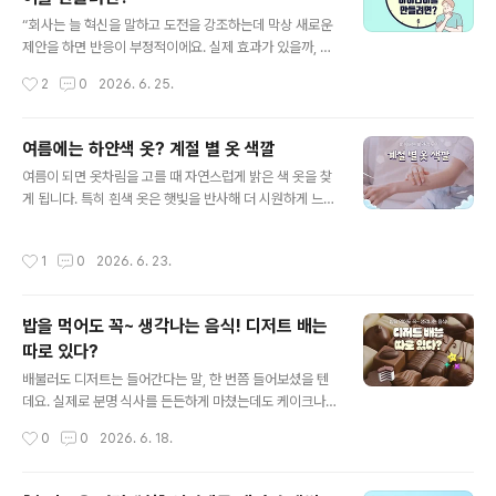
글 내용
출되면 땀을 흘리고, 피부 혈관을 확장해 열을 밖으로 내보
“회사는 늘 혁신을 말하고 도전을 강조하는데 막상 새로운
내려 합니다. 이때 몸은 불필요한 열 발생을 막기 위해 에너
제안을 하면 반응이 부정적이에요. 실제 효과가 있을까, 현
지를 조절하게 되는데요. 음식을 먹고 소화시키는 과정에
업에서 반발하지 않을까, 지금도 바쁜데 일을 더 늘리는 건
작성시간
2
0
2026. 6. 25.
서도 열을 만들어 내기 때..
아닐까, 등과 같은 반응인데요. 이걸 여러 번 경험하다 보면
그냥 입 다물고 하던 대로 하게 된다니까요.” 구성원들이
자주 토로하는 불만인데요. 뭐가 문제일까요? 흔히 탓하게
여름에는 하얀색 옷? 계절 별 옷 색깔
되는 부분은 리더십이나 조직 문화입니다. 물론 리더가 지
글 내용
여름이 되면 옷차림을 고를 때 자연스럽게 밝은 색 옷을 찾
나치게 방어적일 수도 있고 실패를 용납하지 않는 분위기
게 됩니다. 특히 흰색 옷은 햇빛을 반사해 더 시원하게 느껴
때문일 수 있는데요. 하지만 아이디어가 거절되는 모든 경
진다는 인식이 있어 많은 사람들이 여름철 대표 색상처럼
우가 이 때문이라고만 볼 수는 없습니다. 어쩌면 아이디어
생각하곤 하는데요. 실제로 뜨거운 햇볕 아래에서는 어두
자체가 너무 흐릿했기 때문일 수 있습니다. 새로운 아이디
작성시간
1
0
2026. 6. 23.
운 색보다 밝은 색 옷이 열을 덜 흡수해 체감상 시원하게 느
어라는 점을 감안하더라도 최소한 ‘판단할 수 있을 만큼’은
껴질 수 있습니다. 하지만 정말 흰색 옷이 여름에 시원할까
돼야 한다는 거죠. 가령..
요? 검은색에도 숨겨진 비밀이 있다고 하는데요. 색깔에 숨
밥을 먹어도 꼭~ 생각나는 음식! 디저트 배는
겨진 비밀을 알아봅시다! 1. 흰색이 왜 시원할까? 여름철 옷
따로 있다?
을 고를 때 많은 사람들이 흰색이나 밝은 색 옷을 먼저 떠올
글 내용
리는데요. 흰색은 햇빛을 잘 반사하고 검은색보다 열을 덜
배불러도 디저트는 들어간다는 말, 한 번쯤 들어보셨을 텐
흡수하는 느낌을 주기 때문입니다. 실제로 한낮의 햇볕 아
데요. 실제로 분명 식사를 든든하게 마쳤는데도 케이크나
래에서는 어두운 옷보다 밝은 옷이 체감상 더 시원하게 느
아이스크림, 달콤한 음료를 보면 다시 먹고 싶은 느낌이 들
작성시간
0
0
2026. 6. 18.
껴질 수 있는데요. 그래..
곤 합니다. 많은 사람들이 이 모습을 보고 디저트 배는 따로
있다고도 합니다. 그렇다면 정말 우리 몸에는 디저트를 위
한 별도의 공간이 존재하는 걸까요? 아니면 단순히 뇌의 착