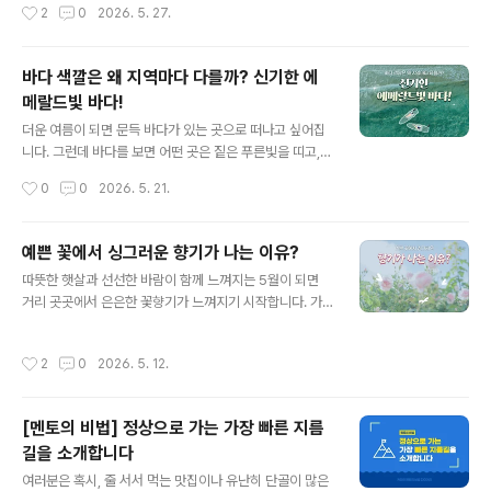
작성시간
2
0
2026. 5. 27.
하게 집중될 경우, 오히려 부작용이 생길 수 있습니다. 예를
를 찾곤 하는데요. 단순히 잠을 깨기 위해 마시는 것 같지
들어, 친한 친구..
만, 사실 커피는 언제 마시느냐에 따라 몸에 느껴지는 효과
가 달라질 수 있다는 사실! 알고 계셨나요? 같은 커피 한 잔
바다 색깔은 왜 지역마다 다를까? 신기한 에
이라도 마시는 시간에 따라 집중력이나 각성 효과가 더 좋
메랄드빛 바다!
아질 수 있습니다. 그렇다면 커피가 가장 효과적인 시간은
글 내용
언제일까요? 함께 알아봅시다. 1. 기상 후 바로 마시는 커피
더운 여름이 되면 문득 바다가 있는 곳으로 떠나고 싶어집
많은 현대인 분들은 잠에서 깨자마자 커피 속 카페인으로
니다. 그런데 바다를 보면 어떤 곳은 짙은 푸른빛을 띠고,
잠을 깨우곤 하는데요. 하지만 우리 몸은 기상 직후 스스로
또 어떤 곳은 투명한 에메랄드빛으로 반짝이는 모습을 볼
작성시간
0
0
2026. 5. 21.
각성을 돕는 호르몬인 코르티솔을 분비하기 때문에, 어느
수 있는데요. 많은 사람들이 에메랄드빛 바다를 보기 위해
정도 시간이 지난 후 마..
직접 찾아가기도 합니다. 같은 날, 같은 바다라도 지역과 환
경에 따라 전혀 다른 분위기의 색을 띠는 이유는 무엇일까
예쁜 꽃에서 싱그러운 향기가 나는 이유?
요? 함께 알아봅시다. 1. 바다가 파란색인 이유?대부분 바
글 내용
따뜻한 햇살과 선선한 바람이 함께 느껴지는 5월이 되면
다는 원래 파란색이라고 생각하지만, 사실 물 자체는 거의
거리 곳곳에서 은은한 꽃향기가 느껴지기 시작합니다. 가
투명한데요. 바다가 푸르게 보이는 이유는 태양빛과 관련
까이 다가가지 않아도 바람을 따라 퍼지는 꽃향기는 계절
이 있습니다. 햇빛 속 여러 색 중 붉은 계열의 빛은 물속에
이 점차 바뀌어 간다는 것을 가장 먼저 알려주는 신호 같기
서 빠르게 흡수되고, 파란 계열의 빛은 더 멀리 퍼지며 반사
작성시간
2
0
2026. 5. 12.
도 한데요. 어떤 꽃은 달콤하게, 또 어떤 꽃은 싱그럽고 부
되는데요. 그래서 깊은 바다일수록 짙은 푸른빛으로 보이
드러운 향으로 지나가는 사람들의 발걸음을 잠시 멈추게
는 경우가 많습니다. 특히 ..
만들기도 합니다. 그렇다면 꽃은 왜 이렇게 향기를 만들어
[멘토의 비법] 정상으로 가는 가장 빠른 지름
낼까요? 또한 꽃마다 향기가 다른 이유와 향기의 정체도 함
길을 소개합니다
께 알아봅시다! 1. 꽃향기가 선명하게 난다꽃향기는 완연한
글 내용
봄 날씨가 되면 더욱 짙게 느껴지는데요. 이런 생각이 드는
여러분은 혹시, 줄 서서 먹는 맛집이나 유난히 단골이 많은