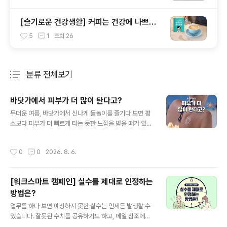
[슬기로운 건강생활] 커피는 건강에 나쁘다?
좋다?...제대로 알고 마시자!
5
1
조회
26
분류 전체보기
주요 글 목록
바닷가에서 피부가 더 많이 탄다고?
글 내용
무더운 여름, 바닷가에서 신나게 물놀이를 즐기다 보면 평
소보다 피부가 더 빠르게 타는 듯한 느낌을 받을 때가 있습
니다. 같은 햇빛을 받았을 뿐인데도 도심이나 공원에 있을
때보다 피부가 쉽게 붉어지고 따갑게 느껴지기도 하는데
작성시간
0
0
2026. 8. 6.
요. 같은 햇빛인데, 왜 바닷가에서는 피부가 더 쉽게 타는
걸까요? 단순한 착각인지, 정말 이유가 있어서 다르게 타는
건지 함께 알아봅시다! 1. 피부를 자극하는 자외선햇빛에는
[워크스마트 캠페인] 실수를 제대로 인정하는
눈으로 볼 수 있는 빛뿐만 아니라 눈에 보이지 않는 자외선
방법은?
도 포함되어 있는데요. 자외선은 파장의 길이에 따라 UVA,
글 내용
UVB, UVC로 나뉩니다. 이 중에서도 UVC는 대부분 대기
업무를 하다 보면 예상하지 못한 실수는 언제든 발생할 수
에서 차단되기 때문에 주로 우리에게 영향을 주는 건 UVA
있습니다. 잘못된 수치를 공유하기도 하고, 메일 참조에서
와 UVB인데요. UVA는 피부 안쪽까지 깊게 들어가 피부를
중요한 사람을 빠뜨리기도 합니다. 그럴 때면 우리는 자신