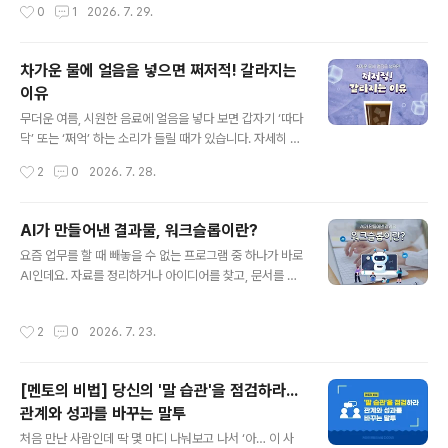
작성시간
0
1
2026. 7. 29.
빠르게 어둡게..
도 모르게 스스로를 방어하려는 마음이 생깁니다. 억울하
기도 하고, 무능한 사람처럼 보일까 걱정되기도 하니까요.
“저쪽 부서 때문에…”, “일정이 너무 촉박한 탓에…”와 같
차가운 물에 얼음을 넣으면 쩌저적! 갈라지는
은 말이 먼저 올라오기도 합니다. 사실 이런 자기방어는 자
이유
연스러운 반응입니다. 누구나 자신을 지키고 싶은 마음이
글 내용
있으니까요. 하지만 한 번 입장을 바꿔 생각해 보면 어떨까
무더운 여름, 시원한 음료에 얼음을 넣다 보면 갑자기 ‘따다
요? 만약 내 동료가 실수를 할 때마다 다른 사람이나 상황
닥’ 또는 ‘쩌억’ 하는 소리가 들릴 때가 있습니다. 자세히 살
탓부터 한다면, 어떤 생각이 먼저 들까요? 아마도 ‘저 사람
펴보면 멀쩡했던 얼음 안쪽에 금이 생기거나 여러 조각으
작성시간
2
0
2026. 7. 28.
은 또 변명부터 하네.’, ‘매번 ‘남 탓’만 해.’ 같은 마음이 들지
로 갈라져 있기도 하는데요. 단단한 얼음이 물에 닿았을 뿐
않을까요? ..
인데 깨지는 이유는 무엇일까요? 여기엔 얼음의 겉과 속에
서 서로 다르게 일어나는 온도 변화가 숨어 있는데요! 함께
AI가 만들어낸 결과물, 워크슬롭이란?
알아봅시다. 1. 얼음을 가르는 온도 차이!냉동실에서 막 꺼
글 내용
요즘 업무를 할 때 빼놓을 수 없는 프로그램 중 하나가 바로
낸 얼음은 물이나 음료보다 훨씬 낮은 온도를 가지고 있는
AI인데요. 자료를 정리하거나 아이디어를 찾고, 문서를 작
데요. 이렇게 차가운 얼음을 상대적으로 따뜻한 물에 넣으
성하는 등 다양한 업무에서 활용되고 있습니다. 짧은 시간
면 얼음 표면의 온도가 갑자기 상승합니다. 물체가 짧은 시
안에 필요한 정보를 얻을 수 있어 업무 효율을 높여주기도
간 안에 큰 온도 변화를 겪는 현상을 열충격이라고 하는데
작성시간
2
0
2026. 7. 23.
하는데요. 하지만 AI를 많이 사용할수록 오히려 업무 효율
요. 얼음도 갑작스러운 열충격을 받으면 내부에 강한 힘이
성이 떨어질 수 있다고 합니다. 그렇다면 AI를 업무에 효과
생기게 됩니다. 결국 얼..
적으로 활용하려면 어떤 점을 주의해야 할까요? 1. 업무 효
[멘토의 비법] 당신의 '말 습관'을 점검하라...
율을 높이는 AI?생성형 AI는 자료 조사부터 문서 작성, 번
관계와 성과를 바꾸는 말투
역, 아이디어 정리까지 다양한 업무에서 활용되고 있습니
글 내용
다. 실제로 업무의 범위와 목적이 명확할 때는 생산성을 높
처음 만난 사람인데 딱 몇 마디 나눠보고 나서 ‘아… 이 사