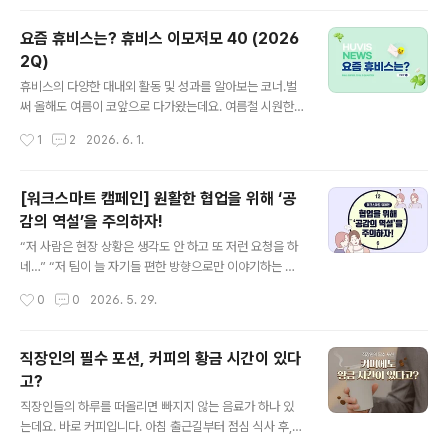
냄새가 발생하거나 냉방 효율이 떨어질 수 있기 때문인데
요! 본격적인 무더위가 시작되기 전, 간단한 사전 점검으로
요즘 휴비스는? 휴비스 이모저모 40 (2026
에어컨의 성능을 확인해 보는 건 어떨까요? 오늘은 에어컨
2Q)
사용 전, 꼭 확인해야 할 점검 사항들을 알아봅시다! 1. 에어
글 내용
컨 점검이 필요한 이유우선 사용하지 않았던 에어컨 내부
휴비스의 다양한 대내외 활동 및 성과를 알아보는 코너.벌
에는 앞서 말한 것처럼 먼지와 습기가 쌓여 있을 가능성이
써 올해도 여름이 코앞으로 다가왔는데요. 여름철 시원한
높습니다. 특히 필터와 열교환기 주변에 오염물이 쌓이면
바닷가에 놀러 간 경험 다들 있으실 겁니다. 그런데 문득 왜
작성시간
1
2
2026. 6. 1.
냉방 효율이 떨어지고 불쾌한 냄새가 발생할 수 있는데요.
지역마다 바다의 색이 다른지 궁금하지는 않으셨나요? 바
오랜만에 가동한 에어컨에서 좋지..
다 색의 숨겨진 비밀이 궁금하시다면~▶바다 색깔은 왜 지
역마다 다를까? 2026년 상반기에도 휴비스에는 다양한
[워크스마트 캠페인] 원활한 협업을 위해 ‘공
일들이 있었는데요. 해외전시회 참가부터 MOU 체결, 수
감의 역설’을 주의하자!
상 소식 등 어떤 일이 있었는지 함께 알아보시죠!■ 전주시
글 내용
와 '친환경 현수막 의무화 MOU' 체결휴비스가 전라북도
“저 사람은 현장 상황은 생각도 안 하고 또 저런 요청을 하
전주시와 손잡고 탄소중립과 자원순환 실천을 위한 생분해
네…” “저 팀이 늘 자기들 편한 방향으로만 이야기하는 게
현수막 확산에 나섰습니다. 지난 3월 17일, 휴비스는 전주
하루이틀이야?” 힘든 상황에서 내 편을 들어주는 이런 말
작성시간
0
0
2026. 5. 29.
시와 옥외광고협회 전주시지부, 새활용센터 다시봄과 함께
을 들으면 어떤 기분이 들까요? 아마 고맙고 든든할 겁니
'친환경 생분해 현수막 사용 의무..
다. ‘내 답답함을 알아주는구나’, ‘내 편이 있구나’ 싶은 마음
이 들기도 합니다. 상대방이 내 입장에 공감해준 것이니까
직장인의 필수 포션, 커피의 황금 시간이 있다
요. 그런데 흥미롭게도, 이런 공감이 때로는 협업을 더 어렵
고?
게 만들기도 합니다. 왜 그럴까요? 우리는 흔히 공감을 무
글 내용
조건적으로 긍정적인 역량이라고 생각합니다. 실제로 공감
직장인들의 하루를 떠올리면 빠지지 않는 음료가 하나 있
은 신뢰를 만들고, 관계를 건강하게 유지하는 데 꼭 필요한
는데요. 바로 커피입니다. 아침 출근길부터 점심 식사 후,
힘입니다. 하지만 공감이 특정 사람이나 특정 집단에만 강
졸음이 몰려오는 오후까지 많은 사람들이 자연스럽게 커피