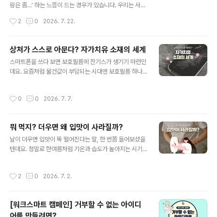
이는 효과도 보이고 있는데요. 특히 경험이 부족하거나 숙
람은 좀…’ 하는 느낌이 드는 경우가 있습니다. 우리는 사람
련도가 낮은 직원은 생산성이 약 30% 높아진 것으로 나타
을 오래 보지 않아도 말투로 그 사람을 먼저 판단하곤 합니
작성시간
2
0
2026. 7. 22.
났습니다. 또한 업..
다. 말투에는 그 사람의 생각과 감정, 태도가 전부 담겨 있
기 때문입니다. 사람의 말은 단순한 소리가 아니라 내면 상
태의 결과물입니다. 그래서 감추려 해도 이미 말 습관을 통
상처가 스스로 아문다? 자가치유 소재의 세계
해 나 자신이 드러나고, 그 말 한마디 때문에 인간관계, 업
글 내용
스마트폰을 쓰다 보면 보호필름에 잔기스가 생기기 마련인
무 실적, 주변 환경까지 크게 영향을 받습니다. 혹시 최근에
데요. 요즘처럼 물건값이 부담되는 시대엔 보호필름 하나
이런 고민을 하신 적이 있나요? '나는 왜 열심히 일하는데
라도 오래 사용하는 것이 중요하게 느껴지죠. 이런 흐름 속
도 실적이 좋지 않을까', 또는 '회사에서 내 능력만큼 인정
에서 주목받고 있는 소재가 하나 있는데요. 바로 스크래치
받지 못하고 있는 것 같아 답답하다'는 생각을요. 그렇다면
작성시간
0
0
2026. 7. 7.
나 미세한 균열이 생겼을 때 스스로 손상 부위를 회복하는
먼저 자신이 제대로 된 말투를 쓰고 있는지 점검해 볼 필요
‘자가치유 소재’입니다. 처음 들으면 영화 속 기술처럼 느껴
가 있습니다..
지지만, 이미 보호필름이나 자동차 코팅 등 우리 생활 가까
뭐 먹지? 더우면 왜 입맛이 사라질까?
운 곳에서 활용되고 있는데요. 그렇다면 자가치유 소재는
글 내용
어떤 원리로 다시 회복되는 걸까요? 함께 알아보도록 합시
날이 더우면 입맛이 뚝 떨어진다는 말, 한 번쯤 들어보셨을
다! 1. 자가치유 소재란? 자가치유 소재는 말 그대로 손상된
텐데요. 정말로 한여름처럼 기온과 습도가 높아지는 시기
부분을 스스로 회복할 수 있도록 만든 소재인데요. 예를 들
에는 평소 좋아하던 음식도 잘 생각나지 않을 때가 많습니
어 보호필름에 생긴 잔기스나 자동차 표면의 작은 흠집이
다. 단순히 더위 때문에 기분이 처지는 것처럼 느껴져 식욕
작성시간
2
0
2026. 7. 2.
시간이 지나며 옅어지는 방식입니..
이 줄어드는 걸까요? 아니면 우리 몸이 보내는 자연스러운
신호일까요? 더운 날 입맛이 없어지는 이유와 여름철 건강
하게 식사하는 방법에 대해 함께 알아봅시다. 1. 체온 조절
[워크스마트 캠페인] 거부할 수 없는 아이디
에 집중! 무더운 날, 우리 몸이 가장 먼저 하는 일은 체온을
어를 만들려면?
일정하게 유지하는 것인데요. 사람의 몸은 더운 환경에 노