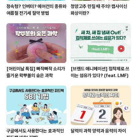
정속형? 인버터? 에어컨의 종류와
청양고추 만질 때 주의! 캡사이신
여름철 전기세 절약 방법
화상이란?
[어린이날 특집] 빠작빠작 소리가
[브랜드 애니메이션] 접착제로 쓰
즐거운 왁뿌볼의 숨은 과학
이는 섬유가 있다? (feat. LMF)
구글에서도 사용한다는 효과적인
달력의 과학 양력과 음력의 차이