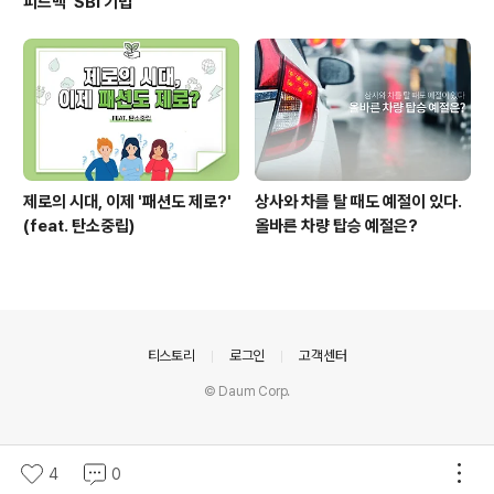
피드백 'SBI 기법'
제로의 시대, 이제 '패션도 제로?'
상사와 차를 탈 때도 예절이 있다.
(feat. 탄소중립)
올바른 차량 탑승 예절은?
의안내
티스토리
로그인
고객센터
© Daum Corp.
4
0