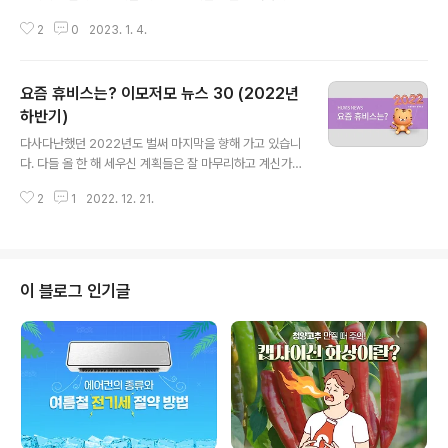
지혜로운 토끼처럼 앞길을 가로막는 장애물을 나타나도 가
2
0
2023. 1. 4.
볍게 뛰어넘으며 쑥쑥 성장해나가는 한해 되시길 바랄께
요. 2022년은 휴비스뿐만 아니라 많은 기업들에게 정말
힘든 한해였는데요~ 하지만 어려운 환경 속에서도 지속가
요즘 휴비스는? 이모저모 뉴스 30 (2022년
능한 성장을 위한 다양한 활동을 진행하였습니다. 휴비스
에게 2022년은 어떤 한 해 였을까요? 작년 한해를 되돌아
하반기)
글 내용
보며 휴비스 5대 뉴스를 선정해 보았습니다. 하나. ESG경
다사다난했던 2022년도 벌써 마지막을 향해 가고 있습니
영에 박차를 가하다 기업경영의 필수 요소가 된 ESG, 휴비
다. 다들 올 한 해 세우신 계획들은 잘 마무리하고 계신가
스도 그 흐름에 힘써 동참하고 있습니다. 회사는 2030년
요? 못다한 일이 있다면 아쉬워만 하지말고, 다가오는 20
까지 온실가스 배출량을 23% 감축하고 2050년 ‘넷 제로’
2
1
2022. 12. 21.
23년을 대비해 한 발 빠르게 준비해보시는 것은 어떨까
달성을 목표로 하는 탄소중립..
요.. 2023년 주목해야 할 트렌드가 궁금하시다면 ~ 202
3 주목해야 할 트렌드 키워드 (클릭) 휴비스도 2022년을
마무리하고 다가오는 2023년에 새로운 도약을 준비하고
있는데요. 2022년 하반기, 휴비스에는 어떤 소식이 있었
이 블로그 인기글
는지 정리해보도록 하겠습니다. ■ 건강기능성 브랜드 '웰
에버' 출시 지난 8월, 휴비스는 건강기능성섬유 통합 브랜
드 '웰에버(Wellever)'를 론칭하고 고기능 차별화 제품 라
인업 강화에 나섰습니다. 웰에버는 ‘well(건강한)’과 ‘eve
r(언제나)’..