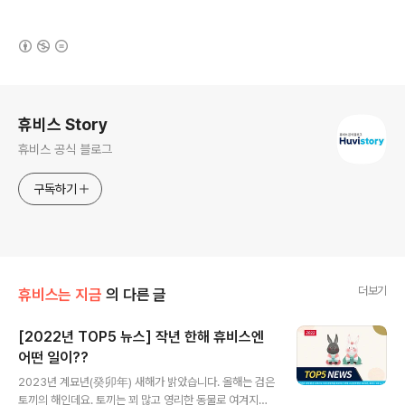
(새창열림)
로그 정보
휴비스 Story
휴비스 공식 블로그
구독하기
더보기
휴비스는 지금
의 다른 글
[2022년 TOP5 뉴스] 작년 한해 휴비스엔
어떤 일이??
글 내용
2023년 계묘년(癸卯年) 새해가 밝았습니다. 올해는 검은
토끼의 해인데요. 토끼는 꾀 많고 영리한 동물로 여겨지죠?