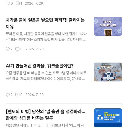
작성시간
0
1
2026. 7. 29.
빠르게 어둡게..
도 모르게 스스로를 방어하려는 마음이 생깁니다. 억울하
기도 하고, 무능한 사람처럼 보일까 걱정되기도 하니까요.
“저쪽 부서 때문에…”, “일정이 너무 촉박한 탓에…”와 같
차가운 물에 얼음을 넣으면 쩌저적! 갈라지는
은 말이 먼저 올라오기도 합니다. 사실 이런 자기방어는 자
이유
연스러운 반응입니다. 누구나 자신을 지키고 싶은 마음이
글 내용
있으니까요. 하지만 한 번 입장을 바꿔 생각해 보면 어떨까
무더운 여름, 시원한 음료에 얼음을 넣다 보면 갑자기 ‘따다
요? 만약 내 동료가 실수를 할 때마다 다른 사람이나 상황
닥’ 또는 ‘쩌억’ 하는 소리가 들릴 때가 있습니다. 자세히 살
탓부터 한다면, 어떤 생각이 먼저 들까요? 아마도 ‘저 사람
펴보면 멀쩡했던 얼음 안쪽에 금이 생기거나 여러 조각으
작성시간
2
0
2026. 7. 28.
은 또 변명부터 하네.’, ‘매번 ‘남 탓’만 해.’ 같은 마음이 들지
로 갈라져 있기도 하는데요. 단단한 얼음이 물에 닿았을 뿐
않을까요? ..
인데 깨지는 이유는 무엇일까요? 여기엔 얼음의 겉과 속에
서 서로 다르게 일어나는 온도 변화가 숨어 있는데요! 함께
AI가 만들어낸 결과물, 워크슬롭이란?
알아봅시다. 1. 얼음을 가르는 온도 차이!냉동실에서 막 꺼
글 내용
요즘 업무를 할 때 빼놓을 수 없는 프로그램 중 하나가 바로
낸 얼음은 물이나 음료보다 훨씬 낮은 온도를 가지고 있는
AI인데요. 자료를 정리하거나 아이디어를 찾고, 문서를 작
데요. 이렇게 차가운 얼음을 상대적으로 따뜻한 물에 넣으
성하는 등 다양한 업무에서 활용되고 있습니다. 짧은 시간
면 얼음 표면의 온도가 갑자기 상승합니다. 물체가 짧은 시
안에 필요한 정보를 얻을 수 있어 업무 효율을 높여주기도
간 안에 큰 온도 변화를 겪는 현상을 열충격이라고 하는데
작성시간
2
0
2026. 7. 23.
하는데요. 하지만 AI를 많이 사용할수록 오히려 업무 효율
요. 얼음도 갑작스러운 열충격을 받으면 내부에 강한 힘이
성이 떨어질 수 있다고 합니다. 그렇다면 AI를 업무에 효과
생기게 됩니다. 결국 얼..
적으로 활용하려면 어떤 점을 주의해야 할까요? 1. 업무 효
[멘토의 비법] 당신의 '말 습관'을 점검하라...
율을 높이는 AI?생성형 AI는 자료 조사부터 문서 작성, 번
관계와 성과를 바꾸는 말투
역, 아이디어 정리까지 다양한 업무에서 활용되고 있습니
글 내용
다. 실제로 업무의 범위와 목적이 명확할 때는 생산성을 높
처음 만난 사람인데 딱 몇 마디 나눠보고 나서 ‘아… 이 사