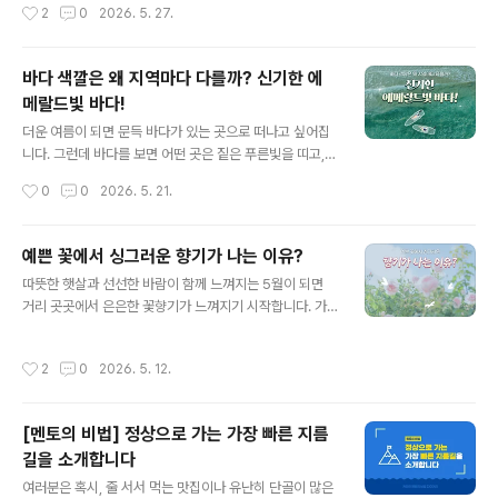
작성시간
2
0
2026. 5. 27.
하게 집중될 경우, 오히려 부작용이 생길 수 있습니다. 예를
를 찾곤 하는데요. 단순히 잠을 깨기 위해 마시는 것 같지
들어, 친한 친구..
만, 사실 커피는 언제 마시느냐에 따라 몸에 느껴지는 효과
가 달라질 수 있다는 사실! 알고 계셨나요? 같은 커피 한 잔
바다 색깔은 왜 지역마다 다를까? 신기한 에
이라도 마시는 시간에 따라 집중력이나 각성 효과가 더 좋
메랄드빛 바다!
아질 수 있습니다. 그렇다면 커피가 가장 효과적인 시간은
글 내용
언제일까요? 함께 알아봅시다. 1. 기상 후 바로 마시는 커피
더운 여름이 되면 문득 바다가 있는 곳으로 떠나고 싶어집
많은 현대인 분들은 잠에서 깨자마자 커피 속 카페인으로
니다. 그런데 바다를 보면 어떤 곳은 짙은 푸른빛을 띠고,
잠을 깨우곤 하는데요. 하지만 우리 몸은 기상 직후 스스로
또 어떤 곳은 투명한 에메랄드빛으로 반짝이는 모습을 볼
작성시간
0
0
2026. 5. 21.
각성을 돕는 호르몬인 코르티솔을 분비하기 때문에, 어느
수 있는데요. 많은 사람들이 에메랄드빛 바다를 보기 위해
정도 시간이 지난 후 마..
직접 찾아가기도 합니다. 같은 날, 같은 바다라도 지역과 환
경에 따라 전혀 다른 분위기의 색을 띠는 이유는 무엇일까
예쁜 꽃에서 싱그러운 향기가 나는 이유?
요? 함께 알아봅시다. 1. 바다가 파란색인 이유?대부분 바
글 내용
따뜻한 햇살과 선선한 바람이 함께 느껴지는 5월이 되면
다는 원래 파란색이라고 생각하지만, 사실 물 자체는 거의
거리 곳곳에서 은은한 꽃향기가 느껴지기 시작합니다. 가
투명한데요. 바다가 푸르게 보이는 이유는 태양빛과 관련
까이 다가가지 않아도 바람을 따라 퍼지는 꽃향기는 계절
이 있습니다. 햇빛 속 여러 색 중 붉은 계열의 빛은 물속에
이 점차 바뀌어 간다는 것을 가장 먼저 알려주는 신호 같기
서 빠르게 흡수되고, 파란 계열의 빛은 더 멀리 퍼지며 반사
작성시간
2
0
2026. 5. 12.
도 한데요. 어떤 꽃은 달콤하게, 또 어떤 꽃은 싱그럽고 부
되는데요. 그래서 깊은 바다일수록 짙은 푸른빛으로 보이
드러운 향으로 지나가는 사람들의 발걸음을 잠시 멈추게
는 경우가 많습니다. 특히 ..
만들기도 합니다. 그렇다면 꽃은 왜 이렇게 향기를 만들어
[멘토의 비법] 정상으로 가는 가장 빠른 지름
낼까요? 또한 꽃마다 향기가 다른 이유와 향기의 정체도 함
길을 소개합니다
께 알아봅시다! 1. 꽃향기가 선명하게 난다꽃향기는 완연한
글 내용
봄 날씨가 되면 더욱 짙게 느껴지는데요. 이런 생각이 드는
여러분은 혹시, 줄 서서 먹는 맛집이나 유난히 단골이 많은