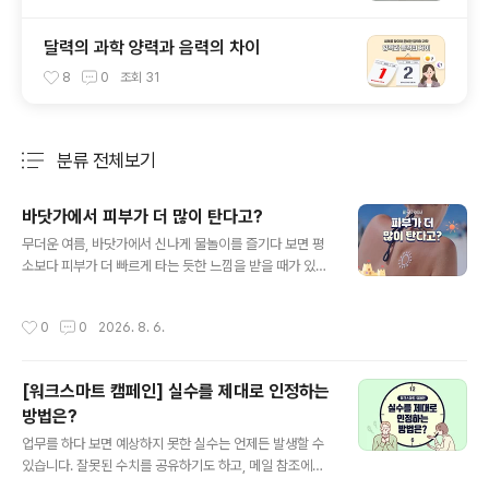
달력의 과학 양력과 음력의 차이
8
0
조회
31
분류 전체보기
주요 글 목록
바닷가에서 피부가 더 많이 탄다고?
글 내용
무더운 여름, 바닷가에서 신나게 물놀이를 즐기다 보면 평
소보다 피부가 더 빠르게 타는 듯한 느낌을 받을 때가 있습
니다. 같은 햇빛을 받았을 뿐인데도 도심이나 공원에 있을
때보다 피부가 쉽게 붉어지고 따갑게 느껴지기도 하는데
작성시간
0
0
2026. 8. 6.
요. 같은 햇빛인데, 왜 바닷가에서는 피부가 더 쉽게 타는
걸까요? 단순한 착각인지, 정말 이유가 있어서 다르게 타는
건지 함께 알아봅시다! 1. 피부를 자극하는 자외선햇빛에는
[워크스마트 캠페인] 실수를 제대로 인정하는
눈으로 볼 수 있는 빛뿐만 아니라 눈에 보이지 않는 자외선
방법은?
도 포함되어 있는데요. 자외선은 파장의 길이에 따라 UVA,
글 내용
UVB, UVC로 나뉩니다. 이 중에서도 UVC는 대부분 대기
업무를 하다 보면 예상하지 못한 실수는 언제든 발생할 수
에서 차단되기 때문에 주로 우리에게 영향을 주는 건 UVA
있습니다. 잘못된 수치를 공유하기도 하고, 메일 참조에서
와 UVB인데요. UVA는 피부 안쪽까지 깊게 들어가 피부를
중요한 사람을 빠뜨리기도 합니다. 그럴 때면 우리는 자신