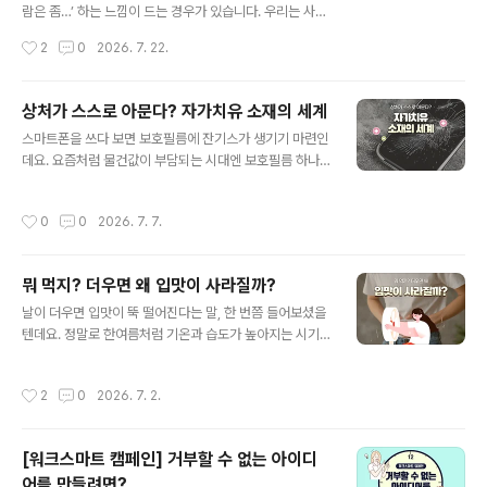
이는 효과도 보이고 있는데요. 특히 경험이 부족하거나 숙
람은 좀…’ 하는 느낌이 드는 경우가 있습니다. 우리는 사람
련도가 낮은 직원은 생산성이 약 30% 높아진 것으로 나타
을 오래 보지 않아도 말투로 그 사람을 먼저 판단하곤 합니
작성시간
2
0
2026. 7. 22.
났습니다. 또한 업..
다. 말투에는 그 사람의 생각과 감정, 태도가 전부 담겨 있
기 때문입니다. 사람의 말은 단순한 소리가 아니라 내면 상
태의 결과물입니다. 그래서 감추려 해도 이미 말 습관을 통
상처가 스스로 아문다? 자가치유 소재의 세계
해 나 자신이 드러나고, 그 말 한마디 때문에 인간관계, 업
글 내용
스마트폰을 쓰다 보면 보호필름에 잔기스가 생기기 마련인
무 실적, 주변 환경까지 크게 영향을 받습니다. 혹시 최근에
데요. 요즘처럼 물건값이 부담되는 시대엔 보호필름 하나
이런 고민을 하신 적이 있나요? '나는 왜 열심히 일하는데
라도 오래 사용하는 것이 중요하게 느껴지죠. 이런 흐름 속
도 실적이 좋지 않을까', 또는 '회사에서 내 능력만큼 인정
에서 주목받고 있는 소재가 하나 있는데요. 바로 스크래치
받지 못하고 있는 것 같아 답답하다'는 생각을요. 그렇다면
작성시간
0
0
2026. 7. 7.
나 미세한 균열이 생겼을 때 스스로 손상 부위를 회복하는
먼저 자신이 제대로 된 말투를 쓰고 있는지 점검해 볼 필요
‘자가치유 소재’입니다. 처음 들으면 영화 속 기술처럼 느껴
가 있습니다..
지지만, 이미 보호필름이나 자동차 코팅 등 우리 생활 가까
뭐 먹지? 더우면 왜 입맛이 사라질까?
운 곳에서 활용되고 있는데요. 그렇다면 자가치유 소재는
글 내용
어떤 원리로 다시 회복되는 걸까요? 함께 알아보도록 합시
날이 더우면 입맛이 뚝 떨어진다는 말, 한 번쯤 들어보셨을
다! 1. 자가치유 소재란? 자가치유 소재는 말 그대로 손상된
텐데요. 정말로 한여름처럼 기온과 습도가 높아지는 시기
부분을 스스로 회복할 수 있도록 만든 소재인데요. 예를 들
에는 평소 좋아하던 음식도 잘 생각나지 않을 때가 많습니
어 보호필름에 생긴 잔기스나 자동차 표면의 작은 흠집이
다. 단순히 더위 때문에 기분이 처지는 것처럼 느껴져 식욕
작성시간
2
0
2026. 7. 2.
시간이 지나며 옅어지는 방식입니..
이 줄어드는 걸까요? 아니면 우리 몸이 보내는 자연스러운
신호일까요? 더운 날 입맛이 없어지는 이유와 여름철 건강
하게 식사하는 방법에 대해 함께 알아봅시다. 1. 체온 조절
[워크스마트 캠페인] 거부할 수 없는 아이디
에 집중! 무더운 날, 우리 몸이 가장 먼저 하는 일은 체온을
어를 만들려면?
일정하게 유지하는 것인데요. 사람의 몸은 더운 환경에 노