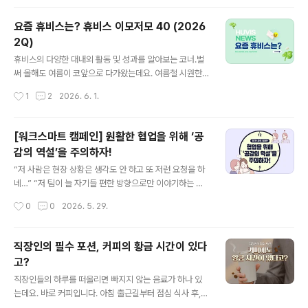
냄새가 발생하거나 냉방 효율이 떨어질 수 있기 때문인데
요! 본격적인 무더위가 시작되기 전, 간단한 사전 점검으로
요즘 휴비스는? 휴비스 이모저모 40 (2026
에어컨의 성능을 확인해 보는 건 어떨까요? 오늘은 에어컨
2Q)
사용 전, 꼭 확인해야 할 점검 사항들을 알아봅시다! 1. 에어
글 내용
컨 점검이 필요한 이유우선 사용하지 않았던 에어컨 내부
휴비스의 다양한 대내외 활동 및 성과를 알아보는 코너.벌
에는 앞서 말한 것처럼 먼지와 습기가 쌓여 있을 가능성이
써 올해도 여름이 코앞으로 다가왔는데요. 여름철 시원한
높습니다. 특히 필터와 열교환기 주변에 오염물이 쌓이면
바닷가에 놀러 간 경험 다들 있으실 겁니다. 그런데 문득 왜
작성시간
1
2
2026. 6. 1.
냉방 효율이 떨어지고 불쾌한 냄새가 발생할 수 있는데요.
지역마다 바다의 색이 다른지 궁금하지는 않으셨나요? 바
오랜만에 가동한 에어컨에서 좋지..
다 색의 숨겨진 비밀이 궁금하시다면~▶바다 색깔은 왜 지
역마다 다를까? 2026년 상반기에도 휴비스에는 다양한
[워크스마트 캠페인] 원활한 협업을 위해 ‘공
일들이 있었는데요. 해외전시회 참가부터 MOU 체결, 수
감의 역설’을 주의하자!
상 소식 등 어떤 일이 있었는지 함께 알아보시죠!■ 전주시
글 내용
와 '친환경 현수막 의무화 MOU' 체결휴비스가 전라북도
“저 사람은 현장 상황은 생각도 안 하고 또 저런 요청을 하
전주시와 손잡고 탄소중립과 자원순환 실천을 위한 생분해
네…” “저 팀이 늘 자기들 편한 방향으로만 이야기하는 게
현수막 확산에 나섰습니다. 지난 3월 17일, 휴비스는 전주
하루이틀이야?” 힘든 상황에서 내 편을 들어주는 이런 말
작성시간
0
0
2026. 5. 29.
시와 옥외광고협회 전주시지부, 새활용센터 다시봄과 함께
을 들으면 어떤 기분이 들까요? 아마 고맙고 든든할 겁니
'친환경 생분해 현수막 사용 의무..
다. ‘내 답답함을 알아주는구나’, ‘내 편이 있구나’ 싶은 마음
이 들기도 합니다. 상대방이 내 입장에 공감해준 것이니까
직장인의 필수 포션, 커피의 황금 시간이 있다
요. 그런데 흥미롭게도, 이런 공감이 때로는 협업을 더 어렵
고?
게 만들기도 합니다. 왜 그럴까요? 우리는 흔히 공감을 무
글 내용
조건적으로 긍정적인 역량이라고 생각합니다. 실제로 공감
직장인들의 하루를 떠올리면 빠지지 않는 음료가 하나 있
은 신뢰를 만들고, 관계를 건강하게 유지하는 데 꼭 필요한
는데요. 바로 커피입니다. 아침 출근길부터 점심 식사 후,
힘입니다. 하지만 공감이 특정 사람이나 특정 집단에만 강
졸음이 몰려오는 오후까지 많은 사람들이 자연스럽게 커피