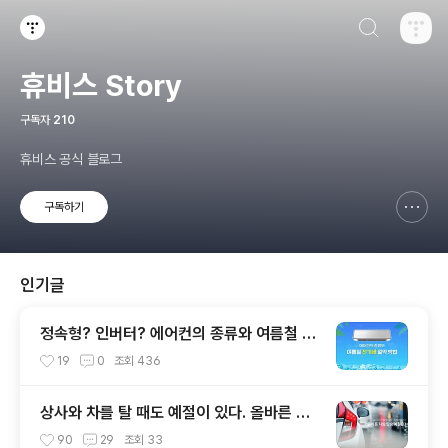
검색하기
티스토리
휴비스 Story
구독자
210
휴비스 공식 블로그
구독하기
신고하기 레이어
열기
인기글
정속형? 인버터? 에어컨의 종류와 여름철 전
기세 절약 방법
19
0
조회
436
상사와 차를 탈 때도 예절이 있다. 올바른 차
량 탑승 예절은?
90
29
조회
33