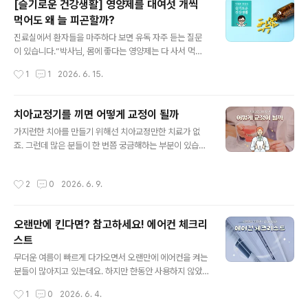
[슬기로운 건강생활] 영양제를 대여섯 개씩
각 때문일까요? 함께 알아봅시다! 1. 배부름을 느끼는 이유!
먹어도 왜 늘 피곤할까?
우리가 음식을 먹으면 위가 점점 차오르면서 몸은 포만감
글 내용
을 느끼게 됩니다. 이때 위에서 발생한 신호는 뇌로 전달되
진료실에서 환자들을 마주하다 보면 유독 자주 듣는 질문
어 충분히 먹었다는 사실을 알려주는데요. 뇌에는 식욕을
이 있습니다.“박사님, 몸에 좋다는 영양제는 다 사서 먹고
조절하는 신경세포가 있어 더 이상 음식을 먹지 않도록 돕
있는데 왜 저는 더 피곤할까요?” 가방에서 주섬주섬 영양
작성시간
1
1
2026. 6. 15.
습니다. 그래서 우리는 필요한 양만큼 음식을 섭취할 수 있
제 통을 대여섯 개씩 꺼내놓는 환자들을 볼 때면 의사로서
는데요. 보통 일정량 음식을..
참으로 착잡한 마음이 듭니다. 비싼 영양제가 몸에서 서로
충돌하며 독이 되거나, 정작 기초 영양소는 무시한 채 유행
치아교정기를 끼면 어떻게 교정이 될까
하는 제품에만 매달리는 경우가 태반이기 때문입니다. 우
글 내용
가지런한 치아를 만들기 위해선 치아교정만한 치료가 없
리는 그 어느 때보다 영양제가 흔한 시대에 살고 있지만, 역
죠. 그런데 많은 분들이 한 번쯤 궁금해하는 부분이 있습니
설적이게도 많이 먹을수록 영양 불균형이 심화되기도 합니
다. 바로 어떻게 작은 교정 장치만으로 단단하게 자리 잡고
다. 이제 여러분의 영양제 쇼핑 리스트를 점검하고, 진짜
있는 치아가 움직일 수 있는지인데요! 교정 장치에 특별한
‘보약’이 되는 올바른 섭취법을 사례별로 짚어보고자 합니
작성시간
2
0
2026. 6. 9.
힘이라도 있는 걸까요? 사실 그 비밀은 교정 장치에 사용되
다. 1. 어지러움은 모두 빈혈? 철분제의 위험한 도박 🩸 가
는 소재와 지속적으로 전달되는 힘에 숨어 있는데요. 오늘
장 흔하면서도 위험한 사례는 ‘..
은 치아를 움직이게 만드는 교정 장치의 소재에 대해 자세
오랜만에 킨다면? 참고하세요! 에어컨 체크리
히 알아봅시다. 1. 치아는 쉽게 움직인다!대부분의 사람이
스트
치아를 단단한 뼈처럼 생각하지만 사실 치아는 잇몸뼈에
글 내용
직접 붙어 있는 구조가 아닌데요. 치아와 뼈 사이에는 '치주
무더운 여름이 빠르게 다가오면서 오랜만에 에어컨을 켜는
인대' 라는 얇은 조직이 있습니다. 이 조직에 교정 장치가
분들이 많아지고 있는데요. 하지만 한동안 사용하지 않았
지속적인 힘을 가하면 압박이 되면서 주변 뼈에서는 흡수
던 에어컨 내부에는 먼지와 오염물질이 쌓여 있을 수 있어
작성시간
1
0
2026. 6. 4.
와 재생 과정이 반복되는데요. 이..
주의가 필요합니다. 별다른 점검 없이 바로 사용하게 되면