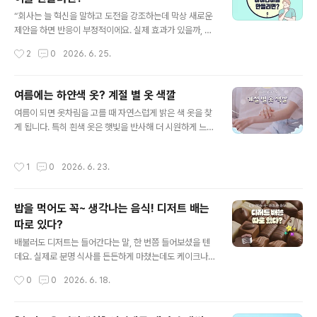
글 내용
출되면 땀을 흘리고, 피부 혈관을 확장해 열을 밖으로 내보
“회사는 늘 혁신을 말하고 도전을 강조하는데 막상 새로운
내려 합니다. 이때 몸은 불필요한 열 발생을 막기 위해 에너
제안을 하면 반응이 부정적이에요. 실제 효과가 있을까, 현
지를 조절하게 되는데요. 음식을 먹고 소화시키는 과정에
업에서 반발하지 않을까, 지금도 바쁜데 일을 더 늘리는 건
작성시간
2
0
2026. 6. 25.
서도 열을 만들어 내기 때..
아닐까, 등과 같은 반응인데요. 이걸 여러 번 경험하다 보면
그냥 입 다물고 하던 대로 하게 된다니까요.” 구성원들이
자주 토로하는 불만인데요. 뭐가 문제일까요? 흔히 탓하게
여름에는 하얀색 옷? 계절 별 옷 색깔
되는 부분은 리더십이나 조직 문화입니다. 물론 리더가 지
글 내용
여름이 되면 옷차림을 고를 때 자연스럽게 밝은 색 옷을 찾
나치게 방어적일 수도 있고 실패를 용납하지 않는 분위기
게 됩니다. 특히 흰색 옷은 햇빛을 반사해 더 시원하게 느껴
때문일 수 있는데요. 하지만 아이디어가 거절되는 모든 경
진다는 인식이 있어 많은 사람들이 여름철 대표 색상처럼
우가 이 때문이라고만 볼 수는 없습니다. 어쩌면 아이디어
생각하곤 하는데요. 실제로 뜨거운 햇볕 아래에서는 어두
자체가 너무 흐릿했기 때문일 수 있습니다. 새로운 아이디
작성시간
1
0
2026. 6. 23.
운 색보다 밝은 색 옷이 열을 덜 흡수해 체감상 시원하게 느
어라는 점을 감안하더라도 최소한 ‘판단할 수 있을 만큼’은
껴질 수 있습니다. 하지만 정말 흰색 옷이 여름에 시원할까
돼야 한다는 거죠. 가령..
요? 검은색에도 숨겨진 비밀이 있다고 하는데요. 색깔에 숨
밥을 먹어도 꼭~ 생각나는 음식! 디저트 배는
겨진 비밀을 알아봅시다! 1. 흰색이 왜 시원할까? 여름철 옷
따로 있다?
을 고를 때 많은 사람들이 흰색이나 밝은 색 옷을 먼저 떠올
글 내용
리는데요. 흰색은 햇빛을 잘 반사하고 검은색보다 열을 덜
배불러도 디저트는 들어간다는 말, 한 번쯤 들어보셨을 텐
흡수하는 느낌을 주기 때문입니다. 실제로 한낮의 햇볕 아
데요. 실제로 분명 식사를 든든하게 마쳤는데도 케이크나
래에서는 어두운 옷보다 밝은 옷이 체감상 더 시원하게 느
아이스크림, 달콤한 음료를 보면 다시 먹고 싶은 느낌이 들
작성시간
0
0
2026. 6. 18.
껴질 수 있는데요. 그래..
곤 합니다. 많은 사람들이 이 모습을 보고 디저트 배는 따로
있다고도 합니다. 그렇다면 정말 우리 몸에는 디저트를 위
한 별도의 공간이 존재하는 걸까요? 아니면 단순히 뇌의 착