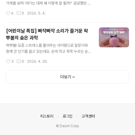
건 단순한 기분 탓이 아니라 기온과 습도의 변화가 향기의
가게를 보며 ‘여기는 대체 왜 이렇게 잘 될까?’ 궁금했던 적
확산에 영향을 주기 때문입니다. 꽃은 휘발성 유기 화합물
없으신가요?사실 맛이나 기술은 상향 평준화된 요즘, 대박
작성시간
6
0
2026. 5. 4.
(VOCs)이란 성분을 공기 중으로..
집과 평범한 집을 가르는 결정적인 한 끗은 의외로 아주 단
순한 곳에 있습니다. 바로 ‘정성’이라는 키워드인데요. 오늘
은 우리가 놓치고 있었던, 정상이 되는 가장 확실한 지름길
[어린이날 특집] 빠작빠작 소리가 즐거운 왁
인 '정성'에 대해 이야기해보려 합니다. ◆ 대박집의 공통
뿌볼의 숨은 과학
코드 '지극 정성'경기가 어려워질수록 소위 말하는 대박집
글 내용
과 쪽박집의 차이는 더 선명해집니다. 유명세를 타는 음식
왁뿌볼! 요즘 스트레스를 풀어주는 아이템으로 말랑이와
점에 가보면 한결같은 공통점이 하나 있어요. 남다른 비결
함께 큰 인기를 끌고 있는데요. 손에 쥐고 꾹꾹 누르는 순
도 많겠지만, 무엇보다 정성(精誠)이 느껴진다는 점입니
간, 묘하게 중독되는 촉감과 소리가 매력적인 제품입니다.
작성시간
3
0
2026. 4. 30.
다. 마치 그 집안의 가풍처럼 몸에 밴 '지극 정성'은 하루아
특히 겉면이 왁스로 코팅되어 있어 바스락거리면서도 독특
침에 만들어진 게 아닐..
한 소리를 만들어내는데요. 이 소리 덕분에 단순한 장난감
을 넘어 감각을 자극하는 힐링 아이템으로 자리 잡았습니
더보기
다. 그렇다면 이 촉감과 소리를 만들어내는 왁스는 과연 어
떤 소재인 걸까요? 아이들도 함께 만지는 장난감인 만큼 안
전한 소재인지 함께 확인하러 가봅시다! 1 왁뿌볼이란?왁
뿌볼은 겉은 단단한 왁스로 코팅되고, 속은 말랑한 점토가
들어간 장난감인데요. 손으로 눌렀을 때 ‘바스락’ 또는 ‘빠
작’ 하는 소리가 나는 것이 특징입니다. 이러한 소리와 촉감
의안내
티스토리
로그인
고객센터
덕분에 ASMR 콘텐츠와 함께 빠..
© Daum Corp.