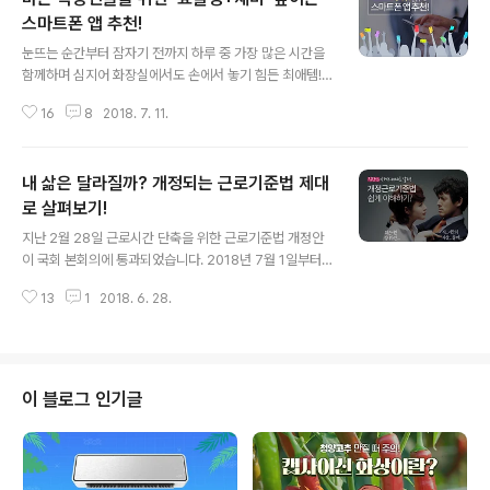
스마트폰 앱 추천!
글 내용
눈뜨는 순간부터 잠자기 전까지 하루 중 가장 많은 시간을
함께하며 심지어 화장실에서도 손에서 놓기 힘든 최애템!
바로 스마트폰이죠~ 스마트폰을 집에 두고 나왔다면?? 으
16
8
2018. 7. 11.
악~ 상상하기도 싫은 비상 상태! 이렇듯 현대인의 필수품
이 된 스마트폰! 세대별로 차이는 있겠지만 스마트폰으로
통화, 문자를 하는 비중은 점점 줄어들고 있다는 것! 다들
내 삶은 달라질까? 개정되는 근로기준법 제대
공감하실텐데요~ 깨톡이나 SNS, 게임, 그리고 다양한 앱
을 통한 스마트한 활동들을 하고 있답니다. 그렇다면 이 스
로 살펴보기!
글 내용
마트폰 앱을 활용하면 직장생활도 더욱 효율적으로, 더욱
지난 2월 28일 근로시간 단축을 위한 근로기준법 개정안
재미있게 할 수 있지 않을까요? 어떤 스마트폰 앱이 여러분
이 국회 본회의에 통과되었습니다. 2018년 7월 1일부터
의 직장 라이프를 더욱 편리하게 만들어줄지 몇가지 팁을
개정 근로기준법이 시행됨에 따라 상시 근로자수 300인
알려드릴께요. ● 명함정리를 더 쉽고, 효율적으로! - 리멤
13
1
2018. 6. 28.
이상 사업장과 공공기관은 1주 최대 근로시간이 68시간에
버(Remember) 거래처와의 ..
서 52시간으로 단축됩니다. 또한 상시 근로자수에 따라 근
로시간 개정안은 점진적으로 확대 적용됩니다. [근로시간
개정안 시행 시기] - 직원 300인 이상 사업장, 공공기관 :
2018년 7월 1일부터 - 직원 50~299인 사업장 : 2020
이 블로그 인기글
년 1월 1일부터 - 직원 5~49인 사업장 : 2021년 7월 1일
부터 새로운 개정법이 내 삶에 어떤 변화를 가져올 지 궁금
해하시는 분들 많으실텐데요. 일단 개정법에 대해 정확히
아는 것이 제일 중요하겠죠? 본회의에 통과된 근로기준법