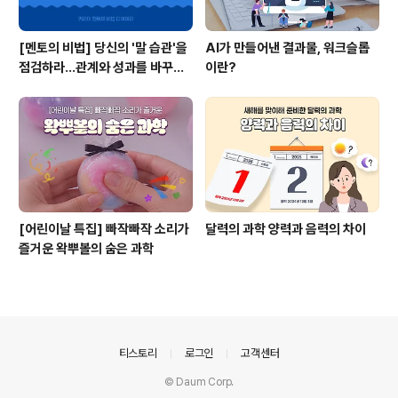
[멘토의 비법] 당신의 '말 습관'을
AI가 만들어낸 결과물, 워크슬롭
점검하라...관계와 성과를 바꾸는
이란?
말투
[어린이날 특집] 빠작빠작 소리가
달력의 과학 양력과 음력의 차이
즐거운 왁뿌볼의 숨은 과학
의안내
티스토리
로그인
고객센터
© Daum Corp.