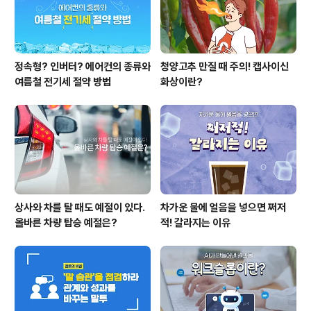
개정안을..
정속형? 인버터? 에어컨의 종류와
청양고추 만질 때 주의! 캡사이신
여름철 전기세 절약 방법
화상이란?
상사와 차를 탈 때도 예절이 있다.
차가운 물에 얼음을 넣으면 쩌저
올바른 차량 탑승 예절은?
적! 갈라지는 이유