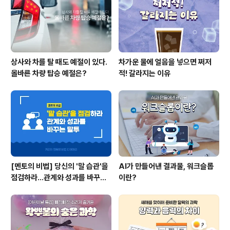
상사와 차를 탈 때도 예절이 있다.
차가운 물에 얼음을 넣으면 쩌저
올바른 차량 탑승 예절은?
적! 갈라지는 이유
[멘토의 비법] 당신의 '말 습관'을
AI가 만들어낸 결과물, 워크슬롭
점검하라...관계와 성과를 바꾸는
이란?
말투