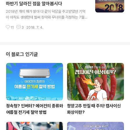
거나, 휴가 기간이 너무 짧거나, 주머니가 너무 가볍거나~
하반기 달라진 점을 알아봅시다
글 내용
짧은 휴가로 부담없이 다녀올 수 있는 국내 여름 휴가지를
2018년 개띠 해가 밝아 다 같이 덕담을 주고받았던 기억
준비했습니다. 더위를 날려주는 신나는 여름 휴가지로 출
이 아직도 생생한데 벌써 장마와 무더위를 걱정하는 7월이
발해 볼까요? ■ 역시 휴가지는 물이 있어야 해! 정남진 장
시작되었습니다. 벌써 2018년의 절반이 지났다는 사실에
흥 물축제 ㅣ 2018.7.27(금)~2018.8.2(목) 장흥은 산과
11
3
2018. 7. 4.
놀라운 한편 6개월 뒤면 또 나이 한 살을 더 먹는구나~ 생
바다, 강과 계곡 ..
각에 아득해져 옵니다. 2018년 상반기는 너무도 다양한
일들이 많아 더 빠르게 지난 것만 같은 느낌적인 느낌이 드
는데요! 그렇다고 멍 때리고 있을 수만은 없죠! 지난 상반기
를 다시 한번 훑어보고 남은 2018년 무엇이 달라졌는지
이 블로그 인기글
확인해보면 새로운 계획을 세우는데 도움이 될 수 있을거
에요~ ● 2018년 상반기에 무슨 일이 있었을까요? 크고
작은 사건들이 끊이질 않던 2018년인데요. 다양한 사건과
사회 시대를 반영하는 새로운 신조어들도 많이 탄생하였습
니다. 1) 2018년 상..
정속형? 인버터? 에어컨의 종류와
청양고추 만질 때 주의! 캡사이신
여름철 전기세 절약 방법
화상이란?