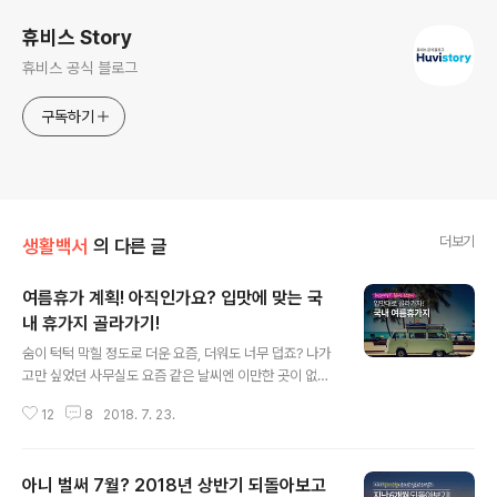
휴비스 Story
휴비스 공식 블로그
구독하기
더보기
생활백서
의 다른 글
여름휴가 계획! 아직인가요? 입맛에 맞는 국
내 휴가지 골라가기!
글 내용
숨이 턱턱 막힐 정도로 더운 요즘, 더워도 너무 덥죠? 나가
고만 싶었던 사무실도 요즘 같은 날씨엔 이만한 곳이 없다
는 말이 나올 정도로 에어컨의 소중함을 절실히 느끼고 있
12
8
2018. 7. 23.
습니다. 그래도! 일년을 기다려온 여름휴가~ 다들 어디로
가실지 정하셨나요? 뱅기 타고 슝슝~ 해외로 나가시려 미
리 미리 준비하신 분들도 많으시지만 혹시 어디로 가실지
아니 벌써 7월? 2018년 상반기 되돌아보고
아직도 고민중이신 분들! 주목해주세요. 비행기 자리가 없