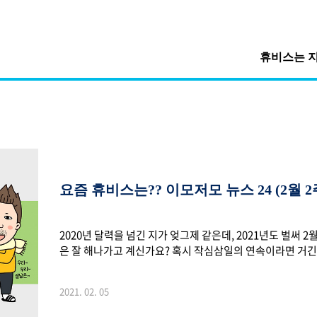
휴비스는 
요즘 휴비스는?? 이모저모 뉴스 24 (2월 2
2020년 달력을 넘긴 지가 엊그제 같은데, 2021년도 벌써 
은 잘 해나가고 계신가요? 혹시 작심삼일의 연속이라면 거긴
면~ 새해 계획이 작심삼일로 끝나는 이유! (클릭) 곧 민족
많이 달라져 아쉬운 마음이 무척 크죠. 지난 추석에 이어 이
2021. 02. 05
할 듯 한데요. 많은 가족들이 모여 정을 나눌 순 없지만 마
는 어떤 소식들이 있었을까요? 지금 바로 만나보시죠! ■ 20