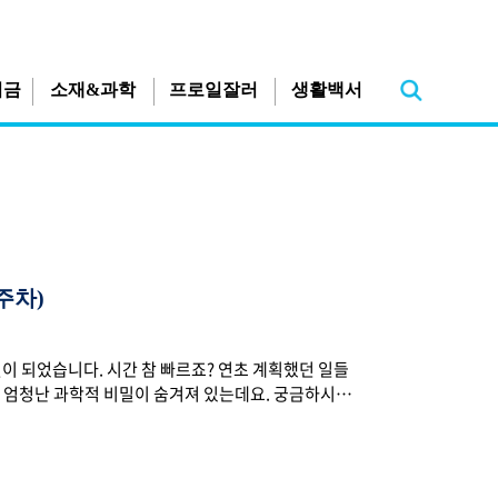
지금
소재&과학
프로일잘러
생활백서
주차)
2월이 되었습니다. 시간 참 빠르죠? 연초 계획했던 일들
 엄청난 과학적 비밀이 숨겨져 있는데요. 궁금하시다
의 대명절인 설날이 다가옵니다. 코로나19로 명절 모습도
번 설도 온가족이 모여 북적북적 즐기는 건 조금 참아야
음만은 풍성한 설 연휴 보내시길 바랍니다! 최근 휴비스에
20년, 당기순이익 826억 원으로 창립 이래 최대치 기