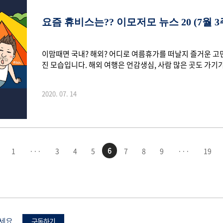
요즘 휴비스는?? 이모저모 뉴스 20 (7월 3
이맘때면 국내? 해외? 어디로 여름휴가를 떠날지 즐거운 고
진 모습입니다. 해외 여행은 언감생심, 사람 많은 곳도 가
하거나 차박, 캠핑 등의 인기가 많다고 하는데요. 가족이나 
들을 찾아보는 것도 좋을 것 같네요. 물론! 코로나 19 생활
2020. 07. 14
도 함께 고민해야 하구요. 본격적인 여름을 맞이하기 전 휴
소식들을 알려드릴게요~ ■ 휴비스 사업장 통합 완료, 제 2의
산 공장 설비의 전주공장 이전을 완..
6
1
···
3
4
5
7
8
9
···
19
구독하기
보세요