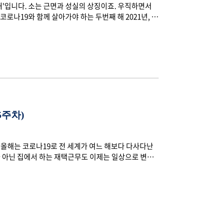
 해'입니다. 소는 근면과 성실의 상징이죠. 우직하면서
로나19와 함께 살아가야 하는 두번째 해 2021년, 많
의미로 받아들이면 어떨까요? 휴비스도 꾸준하게 성장
 살이 되는 해였는데요. 박수 짝짝짝~ 축하 감사합니
'를 선정해 보았습니다. 다 함께 보실까요? 1. 창립 20주
맞이하였습니다. 2000년 삼양사와 SK케미칼의 합작으로
5주차)
 올해는 코로나19로 전 세계가 여느 해보다 다사다난
가 아닌 집에서 하는 재택근무도 이제는 일상으로 변했
생활의 많은 것들이 변해서 힘들었지만 그래도 묵묵히
 다시 예전으로 돌아갈 수 있기를 희망하며 모두들 힘
에는 어떠한 소식들이 있었을까요~? 휴비스의 2020
 ‘생분해 폴리에스터 섬유 개발/사업화’ MOU로 손잡