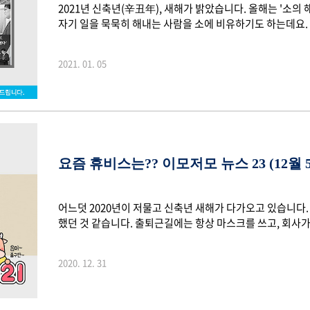
2021년 신축년(辛丑年), 새해가 밝았습니다. 올해는 '소의
자기 일을 묵묵히 해내는 사람을 소에 비유하기도 하는데요. 코
은 어려움이 예상되지만 꿋꿋이 자기만의 길을 걸어가라는 
하는 한해가 되기 위해 노력하겠습니다. 작년 휴비스는 스무
2021. 01. 05
다! 이 밖에도 어떤 일이 있었는지 '2020년 휴비스 5대 뉴스
년을 맞이하다. 첫번째, 2020년 휴비스는 창립 20주년을 
출범한 휴비스는 작년 ..
요즘 휴비스는?? 이모저모 뉴스 23 (12월 
어느덧 2020년이 저물고 신축년 새해가 다가오고 있습니다.
했던 것 같습니다. 출퇴근길에는 항상 마스크를 쓰고, 회사
습니다. 영화 속에서나 나올법한 이야기가 현실이 되었죠. 
이겨내신 모든 분들께 박수를 보내드리고 싶습니다. 새해에는
2020. 12. 31
내시는 연말 되시길 바랄게요. 신축년 새해를 맞기 전 휴비스
년 마지막 뉴스를 전해 드립니다. ■ 휴비스-FITI시험연구원
다! 지난 21일, 휴비스는 대전 R&D센터에서 ..