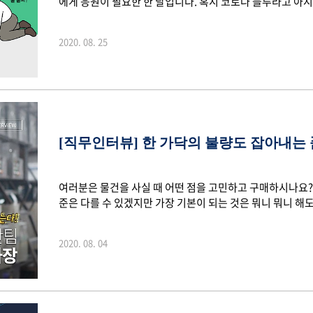
에게 응원이 필요한 한 달입니다. 혹시 코로나 블루라고 아시나
로나19가 장기화됨에 따라 예전에 평범했던 일상이 멀어지는
과 마음 모두가 지쳤지만 언제까지 이럴 순 없겠죠~ 잠깐의
2020. 08. 25
는 것도 좋을것 같습니다. 혹은 집에서 키우는 플랜테리어 
찾아온 폭염도 슬기롭게 이겨내시길 바랄게요. 2020년 여
전해드립니다. ■ 2020 2Q 전년동기 영..
[직무인터뷰] 한 가닥의 불량도 잡아내는
여러분은 물건을 사실 때 어떤 점을 고민하고 구매하시나요?
준은 다를 수 있겠지만 가장 기본이 되는 것은 뭐니 뭐니 해
제품을 만드는 기업에게도 가장 중요한 가치인데요. 고객에게
기 때문입니다. 한 가닥 한 가닥의 모노 필라멘트(Mono fil
2020. 08. 04
유(Fliament Yarn) 생산에서도 품질이 중요합니다. 한
되기 때문인데요. 그만큼 공정 과정에서 더 까다롭고 세밀
극세사까지 약 40여 가지의 장..