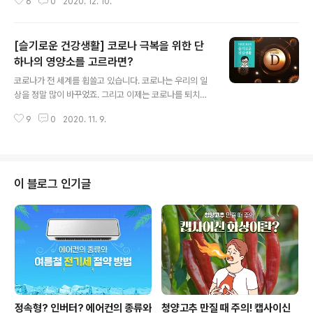
6
0
2020. 12. 10.
디지털 기기의 사용량이 높아지면서 뇌의 사용 시간이 점
점 줄어들었기 때문입니다. 실제 네비게이션을 사용하기
시작하면서 지도를 꼼꼼히 들여다 본 경험이 현저히 줄어
[슬기로운 건강생활] 코로나 극복을 위한 단
들었죠. 그뿐 아니라 외우고 있는 전화번호가 5개를 넘지
못하는 사람들도 적지 않습니다. 숫자 계산도 마찬가지죠.
하나의 영양소를 고르라면?
글 내용
이제는 머리를 써가면서 암산을 할 필요가 없어졌기 때문
코로나가 전 세계를 휩쓸고 있습니다. 코로나는 우리의 일
입니다. 스마트폰이면 무엇이든 가능한 세상~ 이렇게 편리
상을 정말 많이 바꾸었죠. 그리고 이제는 코로나를 퇴치한
한 세상을 누리며 우리는 점점 바보가 되어 가고 있습니다.
다는 생각보다 코로나와 함께 어떻게 살아갈 지를 준비하
'디지털 치매'는 기억력과 집중력을 저하시키고 뇌를 기능
9
0
2020. 11. 9.
는 것이 더 현명할지도 모르겠습니다. 코로나와 함께 사는
을 퇴화시키는데요. 뇌를 젊게 유지하고 기능을 ..
세상에서 중요한 건 바로 개인 건강 관리죠. 그래서 "뭐가
코로나 예방에 좋다."라는 말에 많은 분들이 귀가 솔깃한데
요. 그 중 최근 많은 사람들의 관심이 쏟아진 것은 바로 필
수 영양소로 알려진 '비타민D'입니다. 비타민D의 중요성은
이 블로그 인기글
끊임없이 회자되었지만 최근 특히 유명세를 탄 건 트럼프
美 대통령 덕분입니다. 트럼프 대통령이 코로나19에 감염
되었을 때 코로나 바이러스를 치료하기 위한 여러 가지 약
물들이 처방 되었지만 그러한 약물 치료 외에 필수 영양소
인 비타민D가 함께 처방된 것이죠...
정속형? 인버터? 에어컨의 종류와
청양고추 만질 때 주의! 캡사이신