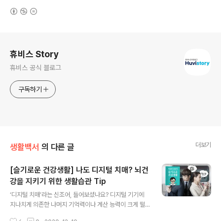
(새창열림)
로그 정보
휴비스 Story
휴비스 공식 블로그
구독하기
더보기
생활백서
의 다른 글
[슬기로운 건강생활] 나도 디지털 치매? 뇌건
강을 지키기 위한 생활습관 Tip
글 내용
‘디지털 치매’라는 신조어, 들어보셨나요? 디지털 기기에
지나치게 의존한 나머지 기억력이나 계산 능력이 크게 떨
어진 상태를 말하는데요. 스마트폰이나 네비게이션과 같은