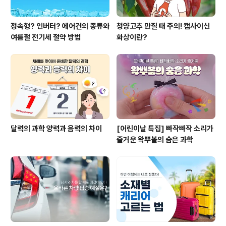
정속형? 인버터? 에어컨의 종류와
청양고추 만질 때 주의! 캡사이신
여름철 전기세 절약 방법
화상이란?
달력의 과학 양력과 음력의 차이
[어린이날 특집] 빠작빠작 소리가
즐거운 왁뿌볼의 숨은 과학