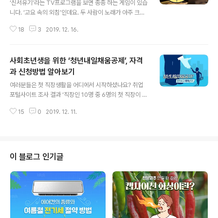
‘신서유기’라는 TV프로그램을 보면 종종 하는 게임이 있습
니다. ‘고요 속의 외침’인데요. 두 사람이 노래가 아주 크게
나오는 헤드폰을 씁니다. 한 명은 단어를 설명하고 한 명은
18
3
2019. 12. 16.
그 단어를 맞추는 게임인데요. 이걸 하다 보면 항상 서로에
게 나오는 불만은 같습니다. “이것도 못 맞추냐!”, “당신이
설명을 제대로 해야지!” 그런데 이 말, 어디서 많이 들어 본
사회초년생을 위한 ‘청년내일채움공제’, 자격
것 같지 않나요? "말하지 않아도 알아요?" No! 말하지 않
으면 절대 몰라요! "아니잖아! 다시 해 와!” “팀장님이 분명
과 신청방법 알아보기
글 내용
히 이렇게 말씀하셨는데…” 업무를 해 갔을 때 리더와 구성
여러분들은 첫 직장생활을 어디에서 시작하셨나요? 취업
원의 반응이 이렇게 다릅니다. 누구의 잘못일까요? 먼저,
포털사이트 조사 결과 ‘직장인 10명 중 6명의 첫 직장이 중
리더의 입장에서 생각해 볼까요? 리더는 바쁘기 때문에 일
소기업’이라고 합니다. 중소기업은 대기업에 비해 급여가
일이 지시하기가 힘들죠. 본인의 경험과 지식이 많다 보니
15
0
2019. 12. 11.
낮고, 이직이 잦은 편인데요. 정부에서는 청년들의 중소기
..
업 취업을 촉진하고 장기근속을 유도하기 위해 ‘청년내일
채움공제’라는 제도를 만들었습니다.좋은 제도도 알아야
활용할 수 있는 법! 내년 1월부터 여러 가지 사항이 변경된
다고 하는데요. 재직자를 위한 제도도 있지만, 그 중 사회초
이 블로그 인기글
년생들을 위해 좋은 제도를 묵히지 않고 제대로 활용할 수
있는 방법에 대해 알려드릴게요! ● 청년내일채움공제란
무엇인가요? 청년내일채움공제란 중소 및 중견기업에 정
규직으로 취업한 청년들의 장기근속을 위해 고용노동부와
중소벤처기업부가 공동으로 운영하는 사업인데요...