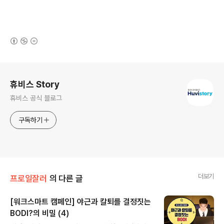
(새창열림)
로그 정보
휴비스 Story
휴비스 공식 블로그
구독하기
더보기
프로일잘러
의 다른 글
[워크스마트 캠페인] 야근과 칼퇴를 결정짓는
BODI?의 비밀 (4)
글 내용