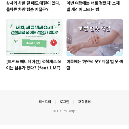
상사와 차를 탈 때도 예절이 있다.
이번 여행에는 너로 정했다! 소재
올바른 차량 탑승 예절은?
별 캐리어 고르는 법
[브랜드 애니메이션] 접착제로 쓰
여름에는 하얀색 옷? 계절 별 옷 색
이는 섬유가 있다? (feat. LMF)
깔
의안내
티스토리
로그인
고객센터
© Daum Corp.