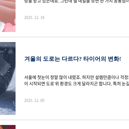
랑을 받고 있는데요. 그런데 젤 네일을 보면 한 가지 공통점이
혀야 한다는 점이죠. 일반 매니큐어처럼 자연 바람에 두면 마
네일은 자연적으로 마르지 않고, 특정한 빛을 쬐어야만 단단해
2025. 12. 18
네일의 '젤' 성분은 광 경화 수지로 빛을 받으면 경화되는 
였던 분자들이 서로 결합되어 단단해지는 것입니다. 자외선
있죠. 또한 젤 네일엔 개시제 성..
겨울의 도로는 다르다? 타이어의 변화!
서울에 첫눈이 정말 많이 내렸죠. 하지만 설렘만큼이나 걱정
이 시작되면 도로 위 환경도 크게 달라지곤 합니다. 특히 눈
있어 더욱 주의가 필요한데요. 이런 이유로 많은 운전자들이 
가 어떻게 미끄럼을 줄이고 접지력을 높이는지 궁금하지 않
2025. 12. 09
봅시다. 1. 빙판으로 변하는 도로겨울이 되면 기온이 급격
는 낮은 온도에서 마찰력이 감소하고, 젖은 노면은 얼면서 빙
이 쌓이면 타이어와 노면 사이에 눈층이 생겨 접..