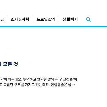
지금
소재&과학
프로일잘러
생활백서
 모든 것
알약이 있는데요. 투명하고 말랑한 알약은 '연질캡슐'이
고 복잡한 구조를 가지고 있는데요. 연질캡슐은 물에
되어 있다고 합니다. 안에 숨겨진 더 많은 과학 상식!
랑스에서 처음 등장했는데요. 안에는 액상 약물이나 오
고 합니다. 기본적으로 연질캡슐의 껍질은 젤라틴과 같
을 하죠. 젤라틴 캡슐은 일반 정제나 가루약과 달리