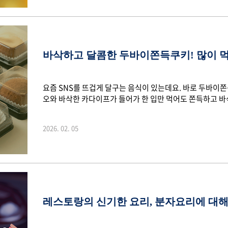
이미 용해된 상태의 약물을 담을 수 있는 구조라..
바삭하고 달콤한 두바이쫀득쿠키! 많이 
요즘 SNS를 뜨겁게 달구는 음식이 있는데요. 바로 두바이
오와 바삭한 카다이프가 들어가 한 입만 먹어도 쫀득하고 바
인 조합 덕분에 한 번쯤은 꼭 먹어봐야 할 디저트로 입소문을
개를 먹다 보면 생각보다 높은 당분과 열량이 부담될 수 
2026. 02. 05
~ 1. 쫀득한 식감의 이유 두바이쫀득쿠키의 핵심 식감은 마
라틴을 섞어 만든 거품 구조 식품으로, 공기 방울이 단백질 
라틴과 당이 결합된 구조는 체온에서도 쉽게 녹..
레스토랑의 신기한 요리, 분자요리에 대해