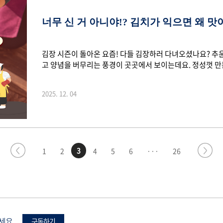
너무 신 거 아니야!? 김치가 익으면 왜 맛
김장 시즌이 돌아온 요즘! 다들 김장하러 다녀오셨나요? 추
고 양념을 버무리는 풍경이 곳곳에서 보이는데요. 정성껏 
만, 시간이 지나면 점점 새콤한 맛으로 변하곤 합니다. 그런
던 분들! 있지 않으셨나요? 이 속엔 특별한 비밀이 숨겨져 
2025. 12. 04
를 알아보겠습니다. 1. 김치가 발효되는 과정 김치에는 배추,
요. 발효가 시작되면 이를 유산균이 분해해 여러 대사산물을
되며 김치 특유의 맛과 향이 완성되는데요. 특히..
3
1
2
4
5
6
···
26
구독하기
보세요