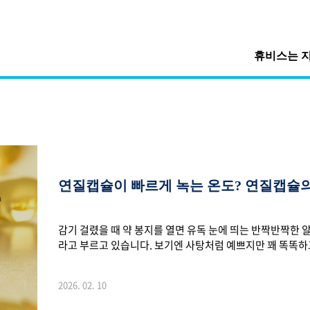
휴비스는 
연질캡슐이 빠르게 녹는 온도? 연질캡슐의
감기 걸렸을 때 약 봉지를 열면 유독 눈에 띄는 반짝반짝한 
라고 부르고 있습니다. 보기엔 사탕처럼 예쁘지만 꽤 똑똑하
닿는다고 바로 녹지 않고, 위에 도달해야 서서히 녹도록 설계
함께 살펴볼까요? 1. 연질캡슐이란?연질캡슐은 19세기 프
2026. 02. 10
일 성분이 담겨 있는데, 빠른 효과를 내기 위해 만들어졌다
은 유연한 소재로 만들어지고 내용물의 안정성을 높이는 역할