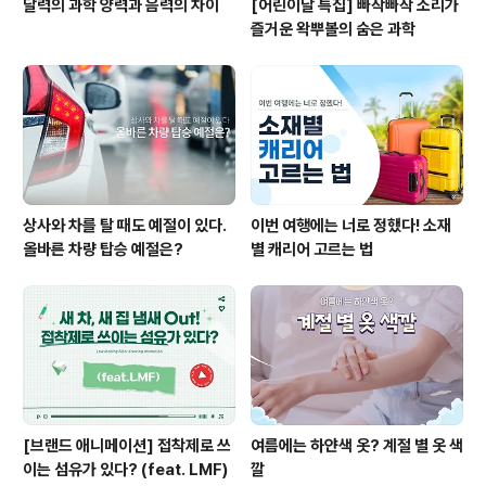
달력의 과학 양력과 음력의 차이
[어린이날 특집] 빠작빠작 소리가
즐거운 왁뿌볼의 숨은 과학
상사와 차를 탈 때도 예절이 있다.
이번 여행에는 너로 정했다! 소재
올바른 차량 탑승 예절은?
별 캐리어 고르는 법
[브랜드 애니메이션] 접착제로 쓰
여름에는 하얀색 옷? 계절 별 옷 색
이는 섬유가 있다? (feat. LMF)
깔