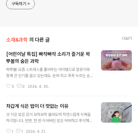
구독하기
더보기
소재&과학
의 다른 글
[어린이날 특집] 빠작빠작 소리가 즐거운 왁
뿌볼의 숨은 과학
글 내용
왁뿌볼! 요즘 스트레스를 풀어주는 아이템으로 말랑이와
함께 큰 인기를 끌고 있는데요. 손에 쥐고 꾹꾹 누르는 순
간, 묘하게 중독되는 촉감과 소리가 매력적인 제품입니다.
3
0
2026. 4. 30.
특히 겉면이 왁스로 코팅되어 있어 바스락거리면서도 독특
한 소리를 만들어내는데요. 이 소리 덕분에 단순한 장난감
을 넘어 감각을 자극하는 힐링 아이템으로 자리 잡았습니
차갑게 식은 밥이 더 맛없는 이유
다. 그렇다면 이 촉감과 소리를 만들어내는 왁스는 과연 어
글 내용
떤 소재인 걸까요? 아이들도 함께 만지는 장난감인 만큼 안
갓 지은 밥은 김이 모락모락 올라오며 자연스럽게 식욕을
전한 소재인지 함께 확인하러 가봅시다! 1 왁뿌볼이란?왁
자극합니다. 반면, 한 번 식어버린 밥은 딱딱하고 푸석해져
뿌볼은 겉은 단단한 왁스로 코팅되고, 속은 말랑한 점토가
입맛을 뚝 떨어지게 만드는데요. 단순히 온도의 차이 때문
들어간 장난감인데요. 손으로 눌렀을 때 ‘바스락’ 또는 ‘빠
1
1
2026. 4. 21.
이라고 생각하기 쉽지만, 사실 그 뒤엔 과학적인 이유가 숨
작’ 하는 소리가 나는 것이 특징입니다. 이러한 소리와 촉감