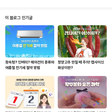
어 있습니다. 바로 밥의 주성분인 녹말이 시간이 지나며 변
덕분에 ASMR 콘텐츠와 함께 빠..
화하기 때문인데요! 따뜻할 때는 부드럽고 쫀득한 식감을
유지하던 밥이, 식으면서 왜 그렇게 달라지는 걸까요? 그
이유를 함께 알아보겠습니다. 1. 밥의 구조? 녹말!우리가 매
이 블로그 인기글
일 먹는 밥의 주성분은 바로 녹말, 다른 말로는 전분이라고
하는데요. 이 녹말은 아밀로오스와 아밀로펙틴이라는 두
가지 분자로 이루어져 있습니다. 쌀이 생쌀 상태일 때, 이
분자들은 서로 촘촘하게 결합되어 단단한 구조를 유지하는
데요. 이 상태를 베타 녹말..
정속형? 인버터? 에어컨의 종류와
청양고추 만질 때 주의! 캡사이신
여름철 전기세 절약 방법
화상이란?