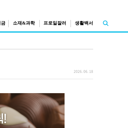
지금
소재&과학
프로일잘러
생활백서
2026. 06. 18