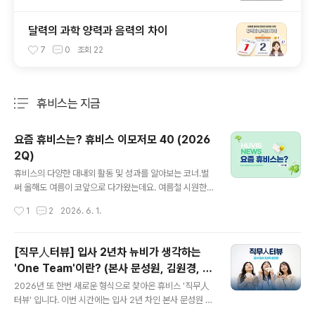
달력의 과학 양력과 음력의 차이
7
0
조회
22
휴비스는 지금
분류 전체보기
주요 글 목록
요즘 휴비스는? 휴비스 이모저모 40 (2026
2Q)
글 내용
휴비스의 다양한 대내외 활동 및 성과를 알아보는 코너.벌
써 올해도 여름이 코앞으로 다가왔는데요. 여름철 시원한
바닷가에 놀러 간 경험 다들 있으실 겁니다. 그런데 문득 왜
작성시간
1
2
2026. 6. 1.
지역마다 바다의 색이 다른지 궁금하지는 않으셨나요? 바
다 색의 숨겨진 비밀이 궁금하시다면~▶바다 색깔은 왜 지
역마다 다를까? 2026년 상반기에도 휴비스에는 다양한
[직무人터뷰] 입사 2년차 뉴비가 생각하는
일들이 있었는데요. 해외전시회 참가부터 MOU 체결, 수
'One Team'이란? (본사 문성원, 김원경, 이
상 소식 등 어떤 일이 있었는지 함께 알아보시죠!■ 전주시
글 내용
한별)
와 '친환경 현수막 의무화 MOU' 체결휴비스가 전라북도
2026년 또 한번 새로운 형식으로 찾아온 휴비스 '직무人
전주시와 손잡고 탄소중립과 자원순환 실천을 위한 생분해
터뷰' 입니다. 이번 시간에는 입사 2년 차인 본사 문성원 대
현수막 확산에 나섰습니다. 지난 3월 17일, 휴비스는 전주
리, 김원경 주임, 이한별 주임을 만나보았습니다. 각자 팀에