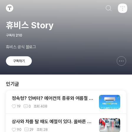
검색하기
티스토리
휴비스 Story
구독자
210
휴비스 공식 블로그
구독하기
신고하기 레이어
열기
인기글
정속형? 인버터? 에어컨의 종류와 여름철 전
기세 절약 방법
19
0
조회
408
상사와 차를 탈 때도 예절이 있다. 올바른 차
량 탑승 예절은?
90
29
조회
28