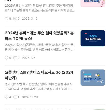
글 내용
2025년도 벌써 3월이 되었습니다. 3월은 추운 겨울에서
벗어나 따뜻한 봄의 기운으로 새로운 계획을 세우기 좋은
시기인데요. 아직 특별한 계획을 세우지 않았다면 봄맞이
작성시간
8
0
2025. 3. 10.
대청소를 해보면 어떨까요? 대청소할 때 유용한 꿀팁이 알
고 싶으시다면~겨울철 쌓이고 쌓인 묵은 때를 청소하
자! 봄맞이 대청소 꿀팁 휴비스 역시 2025년에 다양한 활
2024년 휴비스에는 무슨 일이 있었을까? 휴
동을 계획하고 있는데요. 1분기에는 휴비스에 어떤 일들이
비스 TOP5 뉴스!
있었는지 확인해보겠습니다. ■ 에코엔, 미국 ASTM 생분
글 내용
해 테스트 통과지난 2월, 휴비스의 생분해 PET 섬유 '에코
2025년 을사년 (乙巳年) 새해가 밝았습니다. 을사는 '푸
엔(ecoen)'이 미국 재료시험협회(이하 ASTM)의 생분해
른 뱀'이라는 뜻인데요. 뱀은 예로부터 지혜롭고 신중한 동
테스트를 성공적으로 통과했습니다. 이번 실험을 통해 에
물로 여겨졌으며, 허물을 벗는 동물이기 때문에 '새로운 시
작성시간
5
0
2025. 1. 6.
코엔은 실제 토양과 해양 환경을 최대한 조성한 조건에서
작'을 상징하기도 한답니다. 2025년에는 여러분 모두 낡
3년(1096일) 내 생분해되는..
은 것은 뒤로 하고 새롭게 시작하는 한 해가 되시길 기원합
니다. 그럼 지난해 휴비스에는 어떤 일들이 있었을까요?
요즘 휴비스는? 휴비스 이모저모 36 (2024
휴비스 TOP5 뉴스를 소개합니다. 1. 휴비스 제5대 김석현
하반기)
대표이사 취임제24기 휴비스 정기 주주총회와 임시 이사
글 내용
회를 통해 김석현 신임대표가 취임하였습니다. 김석현 대
얼마 전까지만 해도 선선했던 날씨가 이제는 점점 추워지
표는 2000년 휴비스 출범 시 전략 업무를 담당하여 200
고 있습니다. 겨울이 다가오면서 난방을 위해 집에서 보일
2년 중국 사천휴비스 설립에 참여하였으며, 2004년부터
러를 키는 일이 많으실텐데요. 우리 집의 난방과 안전을 위
작성시간
4
1
2024. 11. 28.
6년간 재무부장으로 사천휴비스에 근무하며 흑자 전환을
해서는 보일러를 제대로 관리하고 점검하는 것이 아주 중
이뤄내는 데 기여하였습니다...
요합니다.보일러 자가점검 방법이 궁금하시다면~ 다가
온 겨울 미리미리 보일러 Check! 보일러 자가점검 한해