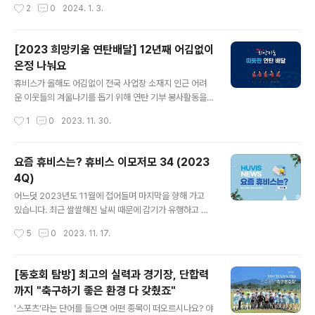
작성시간
2
0
2024. 1. 3.
올라갈 수 있으며, 특히 눈이 내린 뒤 경치가 아름다워 대표
두 2024년에는 하시는 일에서 대박나시길 기원할께요~
적인 겨울 산행 코스 중 하나..
지난 해 휴비스는 어려운 대내외 환경 속에서도 지속가능
한 성장과 발전을 위해 다양한 활동을 전개해왔는데요. 작
[2023 희망키움 연탄배달] 12년째 어김없이
년 한해를 되돌아보며 휴비스 5대 뉴스를 선정해 보았습니
온정 나눠요
다. 하나. 세계 최초 화학재생 LMF 개발을 완료하다 폐플
글 내용
라스틱을 화학적으로 재생한 원료를 사용해 '화학재생 LM
휴비스가 올해도 어김없이 전국 사업장 소재지 인근 어려
F'를 세계 최초로 개발하였습니다. 연 4천톤 규모로 생산라
운 이웃들의 겨울나기를 돕기 위해 연탄 기부 봉사활동을
인 구축과 상업생산을 앞두고 있으며, 이후 1만 6천톤까지
진행하였습니다. 휴비스는 2012년부터 매년 연탄 기부 활
작성시간
1
0
2023. 11. 30.
케파를 확대할 계획입니다. 이로써 휴비스는 글로벌 자동
동을 진행하고 있고, 올해는 서울과 대전, 전주 지역에 각
차업계의 친환경 소재 요구에 발 ..
4,000장씩 총 12,000장의 연탄을 전달하였습니다. 본사
는 지난 11월 23일, 신유동 사장님을 포함한 40여명의 임
요즘 휴비스는? 휴비스 이모저모 34 (2023
직원들이 서울시 성북구 북정마을 일대에서 연탄 배달을
4Q)
진행하였는데요. 현장의 생생한 모습을 사진과 함께 담아
글 내용
보았습니다.
어느덧 2023년도 11월에 접어들며 마지막을 향해 가고
있습니다. 최근 쌀쌀해진 날씨 때문에 감기가 유행하고 있
는데요. 이럴 때일수록 면역력이 떨어지지 않게 규칙적인
작성시간
5
0
2023. 11. 17.
생활과 예방접종으로 건강에 유의하고, 자신만의 목표를
세워 평소보다 활기찬 날을 보내보시는 것은 어떨까요? 휴
비스도 2023년 유종의 미를 거두기 위해 분주하게 움직였
[동호회 탐방] 최고의 실력과 경기장, 단합력
는데요. 2023년 4분기, 휴비스에서 그간 어떤 소식이 있
까지 "축구하기 좋은 환경 다 갖췄죠"
었는지 전해드립니다. ■ 2023 소부장 뿌리기술대전 참가
글 내용
휴비스는 지난 10월 18일부터 20일까지 3일간 경기도 고
'스포츠'라는 단어를 들으면 어떤 종목이 떠오르시나요? 야