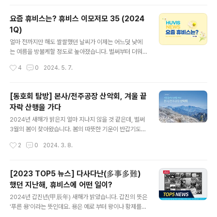
미주유럽팀 박혜린 대리를 만나보았습니다. 박혜린 대리
가 알려주는 휴비스 해외영업의 비밀! 그리고 취준생들을
요즘 휴비스는? 휴비스 이모저모 35 (2024
위한 꿀팁까지! 지금 바로 영상으로 확인해보세요. ▶ 유
1Q)
튜브에서 직무인터뷰 영상 보기
글 내용
얼마 전까지만 해도 쌀쌀했던 날씨가 이제는 어느덧 낮에
는 여름을 방불케할 정도로 높아졌습니다. 벌써부터 더워
진 날씨에 집에서 인터넷이나 OTT로 주말을 보내시는 분
작성시간
4
0
2024. 5. 7.
들도 많을텐데요. 현대인들이 하루 대부분의 시간을 함께
하는 것은 무엇일까요? 바로 스마트폰이죠. 하지만 이러한
디지털 기기들과도 잠시 떨어져 있는 시간이 필요하답니
[동호회 탐방] 본사/전주공장 산악회, 겨울 끝
다.디지털 디톡스가 무엇인지 궁금하시다면~ 스마트폰 중
자락 산행을 가다
독? '디지털 디톡스'가 필요한 때 휴비스는 어려운 대내외
글 내용
환경 속에서도 2024년을 Turn Around의 해로 만들기
2024년 새해가 밝은지 얼마 지나지 않을 것 같은데, 벌써
위해 분주히 움직이고 있는데요. 2024년 1월부터 4월까
3월의 봄이 찾아왔습니다. 봄의 따뜻한 기운이 반갑기도
지 휴비스에는 어떤 소식이 있었는지 살펴보겠습니
하지만, 한편으로는 겨울이 주는 고즈넉한 정취와 풍경을
작성시간
2
0
2024. 3. 8.
다. ■ 텍크텍스틸 2024 참가...차세대 자동차 소재 시장
한동안 볼수 없다는 아쉬움도 남는데요. 지난 2월 17일, 휴
선점 박차휴비스가 지난 4월 23일부터 26일..
비스 본사와 전주공장을 대표하는 동호회인 산악회가 겨울
의 마지막을 느끼고자 산행을 떠났습니다. 같은 날, 각자 다
[2023 TOP5 뉴스] 다사다난(多事多難)
른 곳에 업무는 잠시 내려놓고 친목을 다졌던 두 산악회의
했던 지난해, 휴비스에 어떤 일이?
겨울 끝자락 산행 현장을 소개합니다. ■ 본사 산악회, 백두
글 내용
대간 선자령 눈꽃산행을 가다 본사 산악회는 강원도 대관
2024년 갑진년(甲辰年) 새해가 밝았습니다. 갑진의 뜻은
령에 위치한 선자령으로 산행을 떠났습니다. 선자령은 정
'푸른 용'이라는 뜻인데요. 용은 예로 부터 왕이나 황제를
상까지 경사가 매우 완만하여 등산 초보자도 어렵지 않게
뜻하는 동물로 부와 권력을 상징하기도 합니다. 여러분 모