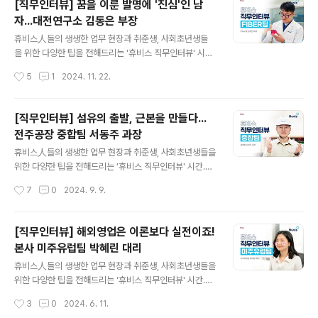
[직무인터뷰] 꿈을 이룬 발명에 '진심'인 남
를 마감하고 있는 휴비스는 어려운 여건 속에서도 2024년
자...대전연구소 김동은 부장
여러 성과를 내며 분주히 움직이고 있는데요. 2024년 하
글 내용
반기에는 휴비스에 어떤 소식이 있었는지 알아보겠습니
휴비스人들의 생생한 업무 현장과 취준생, 사회초년생들
다. ■ 화학 재생 LMF '에코에버 엘엠' 상업 생산 본격화휴
을 위한 다양한 팁을 전해드리는 '휴비스 직무인터뷰' 시
비스가 지난 8월 20일, 연산 16,000t 규모의 화학 재생 L
간. 이번 시간에는 휴비스 대표 위생재용 섬유 하이진바이
작성시간
5
1
2024. 11. 22.
MF(Low Melting Fiber) '에코에버 엘엠(Ecoever L
코 개발 업무를 맡고 있는 대전연구소 김동은 부장을 만나
M)'의 상업생..
보았습니다. 김동은 부장이 알려주는 위생재용 섬유와 화
학 섬유 R&D의 비밀! 지금 바로 영상으로 확인해보세
[직무인터뷰] 섬유의 출발, 근본을 만들다...
요. ▶ 유튜브에서 직무인터뷰 보기
전주공장 중합팀 서동주 과장
글 내용
휴비스人들의 생생한 업무 현장과 취준생, 사회초년생들을
위한 다양한 팁을 전해드리는 '휴비스 직무인터뷰' 시간.
이번 시간에는 섬유 제조의 출발점이자 핵심이 되는 역할
작성시간
7
0
2024. 9. 9.
을 하는 전주공장 중합팀의 서동주 과장을 만나보았습니
다. 서동주 과장이 알려주는 중합팀의 역할과 비밀! 지금
바로 영상으로 확인해보세요. ▶ 유튜브에서 직무인터뷰
[직무인터뷰] 해외영업은 이론보다 실전이죠!
보기
본사 미주유럽팀 박혜린 대리
글 내용
휴비스人들의 생생한 업무 현장과 취준생, 사회초년생들을
위한 다양한 팁을 전해드리는 '휴비스 직무인터뷰' 시간.
이번 시간에는 급성장하고 있는 전기자동차용 소재부터
작성시간
3
0
2024. 6. 11.
휴비스의 다양한 소재를 전세계에 널리 알리고 있는 본사