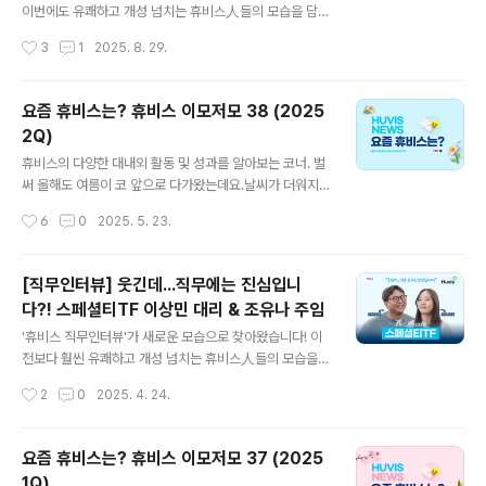
참가부터 수상 소식 등 올해의 노력이 결실을 맺는 일부터
이번에도 유쾌하고 개성 넘치는 휴비스人들의 모습을 담았
사회공헌활동까지 어떤 일이 있었는지 함께 알아보겠습니
는데요. 생생한 업무 현장과 취준생, 사회초년생들을 위한
작성시간
3
1
2025. 8. 29.
다.■ MINIMAX 글로벌 시장 공략 박차...중국 특수지 전
다양한 팁들도 여전히 가득! 이번 직무인터뷰의 주인공들
시회 참가 성료휴비스가..
은 전주공장 SF생산팀 '전진 대리'와 중합팀 '고건호 대
리'입니다. 지금 바로 만나보시죠! ▶ 유튜브에서 직무인터
요즘 휴비스는? 휴비스 이모저모 38 (2025
뷰 보기
2Q)
글 내용
휴비스의 다양한 대내외 활동 및 성과를 알아보는 코너. 벌
써 올해도 여름이 코 앞으로 다가왔는데요.날씨가 더워지
면 시원한 음식을 많이 찾기 마련이죠. 하지만 무턱대고 먹
작성시간
6
0
2025. 5. 23.
었다간 여름철 식중독에 걸리기 쉬운데요. 식중독은 왜 생
기고, 어떻게 예방해야 하는지 궁금하시다면~▶ 덥다고 방
심했다간 큰일! 여름철 식중독 주의보 1분기에 이어 2분기
[직무인터뷰] 웃긴데...직무에는 진심입니
에도 휴비스는 다양한 일들이 있었는데요. 그간의 노력이
다?! 스페셜티TF 이상민 대리 & 조유나 주임
결실을 맺는 일부터 사회공헌활동까지 어떤 일이 있었는지
글 내용
함께 알아보시죠!■ 발명의 날, 석탑산업훈장 영예...R&D
'휴비스 직무인터뷰'가 새로운 모습으로 찾아왔습니다! 이
혁신으로 3년 연속 수상휴비스 R&D센터의 이민성 팀장
전보다 훨씬 유쾌하고 개성 넘치는 휴비스人들의 모습을
(총괄)이 5월 19일, 특허청과 한국발명진흥회에서 주최/주
담아 여러분들께 전달해드릴 예정입니다. 휴비스의 생생한
작성시간
2
0
2025. 4. 24.
관하는 제60회 발명의 날 기념식에서 석탑산업훈장을 수
업무와 취준생, 사회초년생들을 위한 다양한 팁들도 여전
상하였습니다. 이 팀장은 자동차 내장재..
히 가득! 새롭게 선보이는 직무인터뷰의 첫 주인공들은 본
사 스페셜티TF 이상민 대리와 조유나 주임입니다. 지금 바
요즘 휴비스는? 휴비스 이모저모 37 (2025
로 만나보시죠! ▶ 유튜브에서 직무인터뷰 보기
1Q)