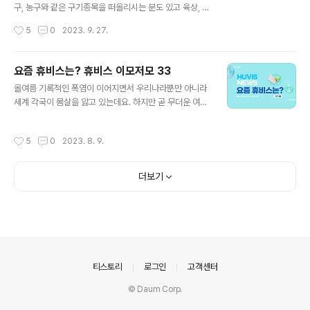
양시 킨텍스에서 개최된 ‘2023 소부장(소재∙부품∙장비)
구, 농구와 같은 구기종목을 떠올리시는 분도 있고 육상, 체
뿌리기술대전’에 참가하였습니다. 소부장 뿌리기술대전은
조와 같은 개인종목을 떠올리시는 분들도 있으시겠지만 아
작성시간
5
0
2023. 9. 27.
산업통상자원부가 주최하는 국내 유일의 산업벨류체인 종
마도 가장 많은 분들이 '축구'를 떠올리실 겁니다. 축구는
합전시회로 2021년과 2022년에 ..
과거 2002년 월드컵을 비롯해 최근 손흥민, 이강인 선수
등 전국민이 사랑하는 스포츠라고 해도 과언이 아닌데요.
요즘 휴비스는? 휴비스 이모저모 33
휴비스 전주공장에도 축구를 사랑하는 임직원이 모인 '축
글 내용
올여름 기록적인 폭염이 이어지면서 우리나라뿐만 아니라
구 동호회'가 있습니다. 특히 축구 동호회는 휴비스 설립 때
세계 각국이 몸살을 앓고 있는데요. 하지만 곧 무더운 여름
부터 현재까지 20여 년의 전통을 자랑하는 전주공장의 대
이 가고 시원한 바람이 불어보는 가을이 다가오니, 다들 건
표 동호회인데요. 지난 몇 년간 코로나의 여파로 잠시 활동
강관리에 유의하면서 남은 여름을 활기차게 보내시길 바랍
이 뜸했지만, 최근 일상의 회복과 함께 활동을 재개하였다
작성시간
5
0
2023. 8. 9.
니다! 휴비스는 무더운 여름철에도 좋은 성과를 내기 위해
는 소식을 듣고 직접 찾아가 보았습니다. 축구 동호회 회원
분주하게 움직였는데요. 2023년 8월 2째주, 휴비스에서
은 총 180여 명으로 전주공장..
그간 어떤 소식이 있었는지 알려드립니다. ■ 신유동 사장,
더보기
'일회용품 제로 챌린지' 동참 지난 8월 7일, 휴비스 신유동
사장이 환경부 주관으로 진행 중인 '일회용품 제로 챌린
지'에 동참하였습니다. SK케미칼 안재현 사장의 지목으로
참여한 신유동 사장은 "매년 4억 6천만 톤의 플라스틱이
생산되지만 불과 9%만이 재활용되고 있는 실정이다"며
"다음 세대를 위해 일회용품을 ..
의안내
티스토리
로그인
고객센터
© Daum Corp.