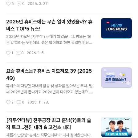
작성시간
6
0
2026. 3. 27.
시와 옥외광고협회 전주시지부, 새활용센터 다시봄과 함께
서 어떻게 지내고 있는지, 자신만의 업무 노하우는 무엇인
'친환경 생분해 현수막 사용 의무..
지, One Team Spirit 내재화를 위한 협동 미션까지! 생
동감 넘쳤던 인터뷰 현장을 만나보시죠~ ▶ 유튜브에서 인
2025년 휴비스에는 무슨 일이 있었을까? 휴
터뷰 영상 보기
비스 TOP5 뉴스!
글 내용
2026년 병오년(丙午年) 새해가 밝았습니다. 병오는 '붉
은 말'이라는 뜻인데요. 붉은 말이라고 하면 강렬한 인상의
‘적토마’가 떠오르죠. 중국의 삼국지연의에 등장하는 적토
작성시간
1
0
2026. 1. 5.
마는 붉은색 털을 가진 말로 발이 매우 빨라서 하루에 천리
를 달릴 수 있었다고 합니다. 새해에는 여러분 모두 말의 힘
찬 기운을 받아 좋은 일만 있으시길 기원합니다. 그럼 지난
요즘 휴비스는? 휴비스 이모저모 39 (2025
해 휴비스에는 어떤 일들이 있었을까요? 휴비스 TOP5 뉴
4Q)
스를 소개합니다. 1. 냉감소재, 명실상부한 1등으로 자리잡
글 내용
다휴비스 냉감 PE소재 '듀라론-쿨(Duraron-Cool)'이 국
휴비스의 다양한 대내외 활동 및 성과를 알아보는 코너. 벌
내 냉감 섬유 시장에서 독보적 1위를 수성하고 있습니다.
써 2025년이 끝나가고 2026년이 다가오고 있는데요. 본
듀라론-쿨은 지난 2022년 본격적인 시장 진입 이후 지속
격적인 겨울이 시작되고 있는 요즘, 거리에서도 사람들의
작성시간
2
0
2025. 11. 28.
적으로 판매가 증가하며 현재 국내 냉감 섬유 시장의 약 7
옷차림이 한층 두툼해진 것을 많이 보실 수 있죠. 특히 겨울
0%를 점유하..
철 소재하면 양털과 거위털 패딩이 먼저 떠오르실텐데요.
겉보기에는 비슷해 보이지만 알고보면 성질도 다르고 장단
[직무인터뷰] 전주공장 최고 훈남(?)들의 솔
점이 뚜렷한 두 소재의 차이점이 궁금하시다면~▶ 겨울 소
직 토크...전진 대리 & 고건호 대리
재의 양대 산맥! 양털 & 거위털 (feat.폴라필) 2025년 4
글 내용
분기에 휴비스에는 다양한 일들이 있었는데요. 해외전시회
새롭게 단장한 '휴비스 직무인터뷰'가 다시 찾아왔습니다!