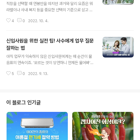
직장을 선택할 때 연봉만을 따지던 과거와 달리 요즘은 워
라밸이나 사내 복지 등을 중요한 선택의 기준으로 삼고 있
죠. 실제로 직장인들 대상으로 한 설문에 따르면 ‘회사의 탄
4
0
2022. 10. 4.
탄한 복지제도가 장기근속에 큰 영향을 미친다’고 응답한
비율이 90%를 넘었는데요. 이러한 트렌드를 반영해 여러
기업들이 이색적인 복지 제도롤 시행하는 추세예요. 그래
신입사원을 위한 실전 팁! 사수에게 업무 질문
서 오늘은 입사 욕구를 불러일으킬 이색 회사 복지 제도들
을 여러분께 소개할게요 😊 ● 집안일은 걱정 말고, 마음
잘하는 법
글 내용
편히 일하세요! 라이프 지원 복지 제도 직원들이 회사일에
아직 업무가 익숙하지 않은 신입사원에게는 매 순간이 물
오롯이 집중할 수 있도록 집안일을 대신 해결해주는 일명
음표의 연속이죠. ‘모르는 것이 당연하니 언제든 물어봐’라
‘라이프 지원’, ‘라이프 케어’ 복지를 시행하는 회사들이 늘
고 주위에서 이야기하지만, 바쁜 사수에게 매번 질문하는
고 있는데요. 한 게임회사에서는 1인 가구 직원들을 위해
5
0
2022. 9. 13.
것이 망설여지는데요. 게다가 용기를 내어 묻고, 답변을 들
한 달에 한 번 직원을 대신해 집..
은 후에도 문제를 제대로 해결하지 못하는 경우도 비일비
재해요. 자고로 일잘러 신입사원이 되려면 질문을 잘 하는
것이 핵심! 그렇다면 사수에게 업무 질문을 잘하는 법, 함께
알아볼까요? ● 검색과 동기 찬스 먼저! 질문은 적재적소에
이 블로그 인기글
딱 한 번만! 사수에게 질문을 하기 전, 자신이 할 수 있는 최
대치의 노력을 해야겠죠. 우선 기존의 보고서를 확인하고,
회사 인트라넷을 꼼꼼히 찾아봐야 해요. 인터넷을 검색해
보거나 같은 직종 사람들이 활동중인 오픈채팅방, 커뮤니
티 등을 활용하는 것도 좋은 방..