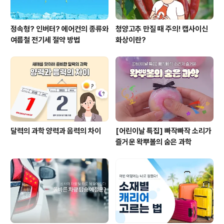
정속형? 인버터? 에어컨의 종류와
청양고추 만질 때 주의! 캡사이신
여름철 전기세 절약 방법
화상이란?
달력의 과학 양력과 음력의 차이
[어린이날 특집] 빠작빠작 소리가
즐거운 왁뿌볼의 숨은 과학