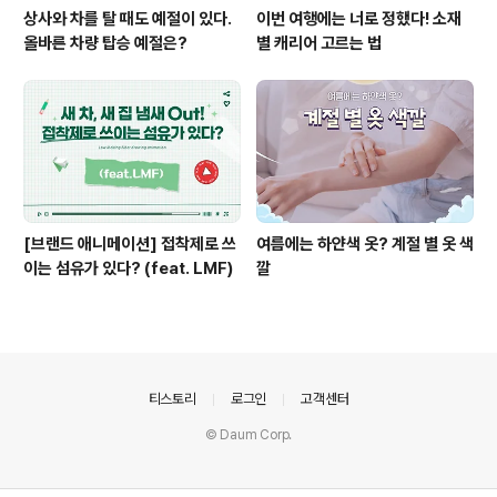
상사와 차를 탈 때도 예절이 있다.
이번 여행에는 너로 정했다! 소재
올바른 차량 탑승 예절은?
별 캐리어 고르는 법
[브랜드 애니메이션] 접착제로 쓰
여름에는 하얀색 옷? 계절 별 옷 색
이는 섬유가 있다? (feat. LMF)
깔
의안내
티스토리
로그인
고객센터
© Daum Corp.