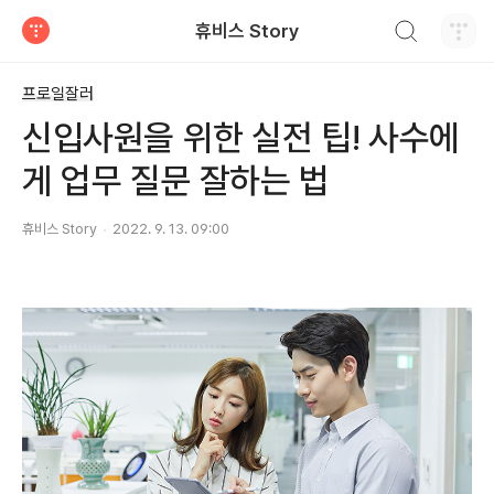
검색하기
휴비스 Story
티스토리
프로일잘러
신입사원을 위한 실전 팁! 사수에
게 업무 질문 잘하는 법
휴비스 Story
2022. 9. 13. 09:00