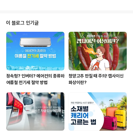
도하지 않..
들에게 세금 문제는 중요한 사안인만큼, 꼼꼼하게 따져 봐
야겠죠. 그래서 오늘은 개정된 세법 중 직장인들에게 유용
한 항목을 소개해 드릴게요! ● 손 떨리는 밥값? 식대 비과
세 한도 상향으로 부담 완화 최근 발표된 통계에 따르면 직
이 블로그 인기글
장인의 점심값이 2년 전에 비해 무려 12.8%나 올랐다고
하는데요. 하지만 2003년 이후 19년간 식대 비과세 한도
는 동결되어 물가 변동이 제대로 반영되지 못한다는 지적
이 이어졌죠. 내년부터는 직장인들의 점심값 부담을 조금
이나마 줄이기 위해 급여에 포함된 식대에 ..
정속형? 인버터? 에어컨의 종류와
청양고추 만질 때 주의! 캡사이신
여름철 전기세 절약 방법
화상이란?