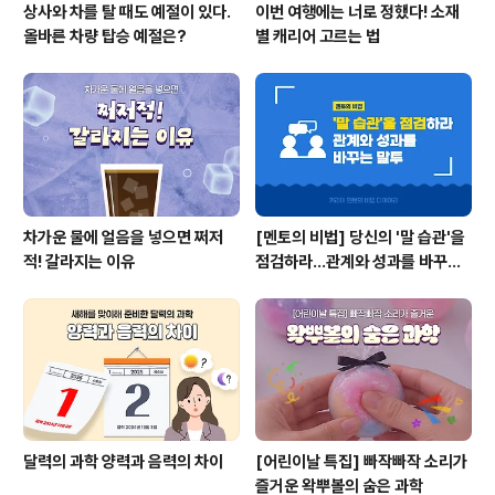
상사와 차를 탈 때도 예절이 있다.
이번 여행에는 너로 정했다! 소재
올바른 차량 탑승 예절은?
별 캐리어 고르는 법
차가운 물에 얼음을 넣으면 쩌저
[멘토의 비법] 당신의 '말 습관'을
적! 갈라지는 이유
점검하라...관계와 성과를 바꾸는
말투
달력의 과학 양력과 음력의 차이
[어린이날 특집] 빠작빠작 소리가
즐거운 왁뿌볼의 숨은 과학