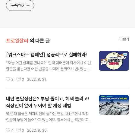
구독하기
더보기
프로일잘러
의 다른 글
[워크스마트 캠페인] 성공적으로 실패하라!
글 내용
“오늘 어떤 실패를 했나요?” 만약 여러분이 회사에서 이런
질문을 받는다면 어떤 반응을 보이게 될까요? 1번: 있는 그
대로 솔직하게 얘기한다. 2번: 눈치를 살피며 솔직하게 말
3
0
2022. 8. 31.
할지 말지 고민한다. 아마 대부분의 경우 2번을 답할 것 같
은데요. 어찌 됐건 ‘실패’라고 하면 부정적 감정을 불러일으
키니까요. 그런데 이 질문을 ‘매일’ 듣고 자란 사람이 있습
내년 연말정산은? 부담 줄이고, 혜택 늘리고!
니다. 바로 세계 여성 사업가들의 아이콘이라고 할 수 있는
'사라 블레이클리'입니다. 미국 언더웨어 브랜드 '스팽스(S
직장인이 알아 두어야 할 개정 세법
글 내용
panx)'의 창업자인 그녀는 어린 시절 학교만 다녀오면 아
몇 년째 월급은 제자리인데 물가는 연일 치솟으면서 직장
빠로부터 이 질문을 들었는데요. 속상하긴 하지만 뭔가 망
인들의 부담이 늘어가고 있는데요. 정부에서는 최근의 고
친 일, 실수한 일을 털어놓았다고 하죠. 그런 그녀의 아빠는
물가 상황을 반영해 세제 개편안을 발표했어요. 월급의 상
“괜찮아. 실패란 성공하지 않은 것이 아니라 아무 것도 시
4
0
2022. 8. 30.
당 부분이 세금으로 고스란히 납부되는 ‘유리지갑’ 직장인