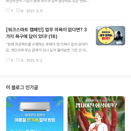
확산되면서 기업의 운영 방식과 업무 환경에도 많은 변화
가 일어났습니다. 이렇게 급변하는 시장 상황 속에서도 위
7
0
2021. 3. 9.
기를 기회로 삼아 성장한 회사들이 눈에 띄었는데요. 이 회
사들의 공통된 특징을 살펴보면 ‘애자일’ 조직문화로 불리
는 협업 방식을 통해 신속한 의사 결정과 빠른 위기 대응이
[워크스마트 캠페인] 업무 의욕이 없다면? 3
가능했다는 점이죠. 그렇다면 4차 산업 혁명과 포스트 코
로나 시대의 해법으로 주목받고 있는 ‘애자일’ 조직문화란
가지 욕구에 답이 있다! (18)
글 내용
무엇인지 함께 살펴볼까요? ■ 속도와 효율성이 핵심! ‘애
“함께 프로젝트를 수행하는 후배가 영 의욕이 없어 보여서
자일’ 조직문화란 무엇일까? ‘애자일(Agile)’이란 날렵하
요. 개인사에 무슨 문제가 있나 싶어 물어보면 그런 건 아니
고, 민첩하다는 뜻으로 업무 환경에서는 민첩하게 변화를
라고 하고요. 선배로서 대체 뭘 어떻게 해줘야 할 지 고민입
읽어내 유연하고 신속하게 혁신을 한다는 의미로 통하는데
5
0
2021. 3. 2.
니다.” 일상에서는 잘 쓰지 않지만 회사에서 흔히 쓰이는
요~ 2000년대 초반, 소프트..
말이 있습니다. ‘동기부여(motivation)’라는 말인데요. 업
무 의욕을 불러일으킨다는 뜻으로 리더십 역량 가운데 중
요한 부분으로 여겨지는 것이죠. 꼭 리더가 아니라 하더라
도 선후배 사이, 동료 사이에서도 가끔 이 동기부여 역량이
이 블로그 인기글
뛰어난 사람이 있습니다. 이상하게 그 사람과 함께 하기만
하면 없던 힘도 생기고 괜시리 신이 나서 일을 하게 되는 그
런 상황, 다들 경험해 보셨을텐데요. 이런 사람들의 특징은
무엇일까요? 대체 그들에게는 어떤 비밀이 있길래 다른 사
람을 ‘움직이게’..