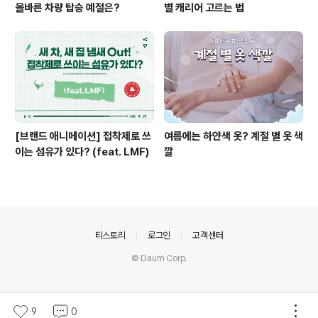
올바른 차량 탑승 예절은?
별 캐리어 고르는 법
[브랜드 애니메이션] 접착제로 쓰
여름에는 하얀색 옷? 계절 별 옷 색
이는 섬유가 있다? (feat. LMF)
깔
의안내
티스토리
로그인
고객센터
© Daum Corp.
9
0