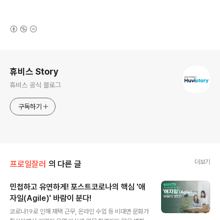
(새창열림)
로그 정보
휴비스 Story
휴비스 공식 블로그
구독하기
더보기
프로일잘러
의 다른 글
민첩하고 유연하게! 포스트코로나의 핵심 '애
자일(Agile)' 바람이 분다!
글 내용
코로나19로 인해 재택 근무, 온라인 수업 등 비대면 문화가