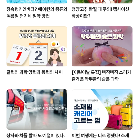
정속형? 인버터? 에어컨의 종류와
청양고추 만질 때 주의! 캡사이신
여름철 전기세 절약 방법
화상이란?
달력의 과학 양력과 음력의 차이
[어린이날 특집] 빠작빠작 소리가
즐거운 왁뿌볼의 숨은 과학
상사와 차를 탈 때도 예절이 있다.
이번 여행에는 너로 정했다! 소재