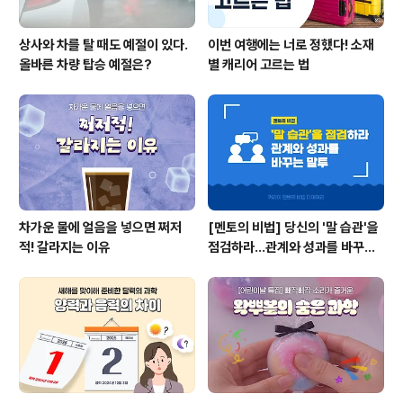
상사와 차를 탈 때도 예절이 있다.
이번 여행에는 너로 정했다! 소재
올바른 차량 탑승 예절은?
별 캐리어 고르는 법
차가운 물에 얼음을 넣으면 쩌저
[멘토의 비법] 당신의 '말 습관'을
적! 갈라지는 이유
점검하라...관계와 성과를 바꾸는
말투