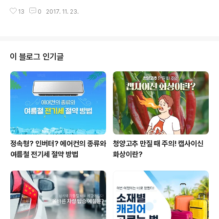
다. 본드 수지의 사용량을 줄여 유해물질 배출을 낮추며 낮
가 유지되는 소재로 자동차 헤드라이너의 최적의 소재입니
13
0
2017. 11. 23.
은 온도에서 녹아 열과 이산화탄소 발생량이 적습니다. 자
다. ▶ 알엠 자세히 보..
동차 내장재, 매트리스/쇼파와 같은 가구나 건축용, 산업용
으로 사용됩니다. * 이 콘텐츠의 모든 저작권은 휴비스 공
식 블로그에 있습니다.
이 블로그 인기글
정속형? 인버터? 에어컨의 종류와
청양고추 만질 때 주의! 캡사이신
여름철 전기세 절약 방법
화상이란?