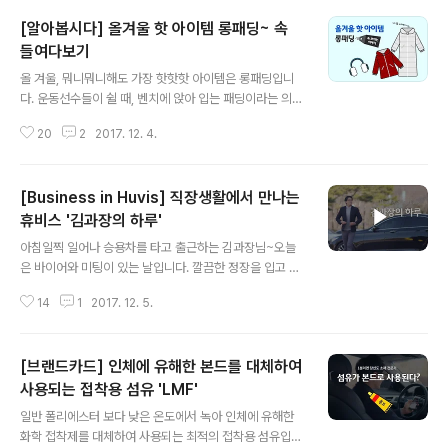
[알아봅시다] 올겨울 핫 아이템 롱패딩~ 속
들여다보기
글 내용
올 겨울, 뭐니뭐니해도 가장 핫핫핫 아이템은 롱패딩입니
다. 운동선수들이 쉴 때, 벤치에 앉아 입는 패딩이라는 의미
의 ‘벤치 패딩’이라고도 하고 연예인이 촬영 전 무대의상 위
20
2
2017. 12. 4.
에 보온용으로 입는다는 의미에서 ‘연예인 패딩’으로 부르
기도 하죠~ 올 겨울엔 올림픽을 기념한 ‘평창 패딩’이 롱패
딩 열풍과 가성비라는 날개를 달고 열광적인 인기를 끌고
[Business in Huvis] 직장생활에서 만나는
있습니다. 패딩의 유래는 1930년대로 거슬러 올라갑니다.
1936년 에디 바우어(Eddie Bauer)라는 사람은 면 셔츠
휴비스 '김과장의 하루'
글 내용
와 자켓을 입고 겨울 낚시를 하러 나갑니다. 면 옷들이 물과
아침일찍 일어나 승용차를 타고 출근하는 김과장님~오늘
땀에 젖어 얼면서 저체온증으로 죽을 고생을 하게 되죠. 그
은 바이어와 미팅이 있는 날입니다. 깔끔한 정장을 입고 출
일을 계기로 박음질로 다이아몬드 모양의 칸막이를 만들어
근하시는 모습이 기분 이 좋아 보이시네요. 출근길비즈니
거위 털을 넣은 외투를 만들게 됩니다. 러시아 군인들이 러
14
1
2017. 12. 5.
스 환경 속에서 만날 수 있는 다양한 휴비스 제품들~ 지금
일전쟁에서 입었..
영상으로 만나보세요. Business in Huvis (비즈니스 편)
- 김과장의 하루 - 출근길 부터 근무하는 곳곳에 숨어있는
[브랜드카드] 인체에 유해한 본드를 대체하여
휴비스 제품들 좀 더 자세히 알아볼까요? 그린노바(Gree
n Nova) 친환경 흡차음재 폴리에스터로 만든 자동차용 흡
사용되는 접착용 섬유 'LMF'
글 내용
차음재입니다. 차량 외부의 소음을 차단하는 효과가 우수
일반 폴리에스터 보다 낮은 온도에서 녹아 인체에 유해한
합니다. ▶ 그린노바 자세히 보러 홈페이지 가기 알엠(RM)
화학 접착제를 대체하여 사용되는 최적의 접착용 섬유입니
헤드라이너 최적의 소재 직사광선과 같은 고온에서도 형태