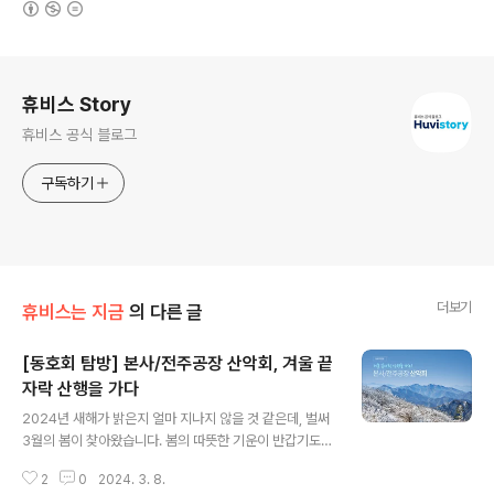
로그 정보
휴비스 Story
휴비스 공식 블로그
구독하기
더보기
휴비스는 지금
의 다른 글
[동호회 탐방] 본사/전주공장 산악회, 겨울 끝
자락 산행을 가다
글 내용
2024년 새해가 밝은지 얼마 지나지 않을 것 같은데, 벌써
3월의 봄이 찾아왔습니다. 봄의 따뜻한 기운이 반갑기도
하지만, 한편으로는 겨울이 주는 고즈넉한 정취와 풍경을
2
0
2024. 3. 8.
한동안 볼수 없다는 아쉬움도 남는데요. 지난 2월 17일, 휴