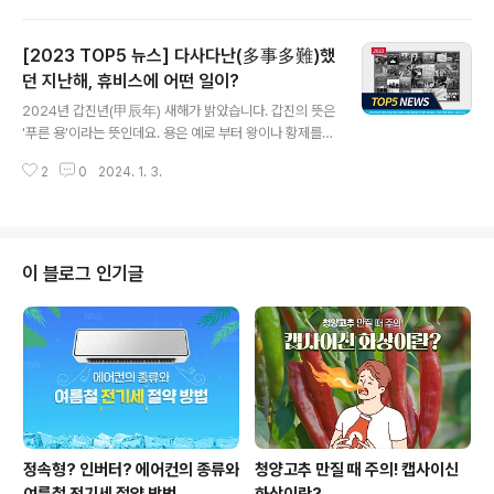
비스 본사와 전주공장을 대표하는 동호회인 산악회가 겨울
의 마지막을 느끼고자 산행을 떠났습니다. 같은 날, 각자 다
[2023 TOP5 뉴스] 다사다난(多事多難)했
른 곳에 업무는 잠시 내려놓고 친목을 다졌던 두 산악회의
겨울 끝자락 산행 현장을 소개합니다. ■ 본사 산악회, 백두
던 지난해, 휴비스에 어떤 일이?
글 내용
대간 선자령 눈꽃산행을 가다 본사 산악회는 강원도 대관
2024년 갑진년(甲辰年) 새해가 밝았습니다. 갑진의 뜻은
령에 위치한 선자령으로 산행을 떠났습니다. 선자령은 정
'푸른 용'이라는 뜻인데요. 용은 예로 부터 왕이나 황제를
상까지 경사가 매우 완만하여 등산 초보자도 어렵지 않게
뜻하는 동물로 부와 권력을 상징하기도 합니다. 여러분 모
올라갈 수 있으며, 특히 눈이 내린 뒤 경치가 아름다워 대표
2
0
2024. 1. 3.
두 2024년에는 하시는 일에서 대박나시길 기원할께요~
적인 겨울 산행 코스 중 하나..
지난 해 휴비스는 어려운 대내외 환경 속에서도 지속가능
한 성장과 발전을 위해 다양한 활동을 전개해왔는데요. 작
년 한해를 되돌아보며 휴비스 5대 뉴스를 선정해 보았습니
다. 하나. 세계 최초 화학재생 LMF 개발을 완료하다 폐플
이 블로그 인기글
라스틱을 화학적으로 재생한 원료를 사용해 '화학재생 LM
F'를 세계 최초로 개발하였습니다. 연 4천톤 규모로 생산라
인 구축과 상업생산을 앞두고 있으며, 이후 1만 6천톤까지
케파를 확대할 계획입니다. 이로써 휴비스는 글로벌 자동
차업계의 친환경 소재 요구에 발 ..
정속형? 인버터? 에어컨의 종류와
청양고추 만질 때 주의! 캡사이신