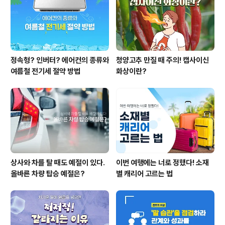
산업통상자원부가 주최하는 국내 유일의 산업벨류체인 종
합전시회로 2021년과 2022년에 ..
정속형? 인버터? 에어컨의 종류와
청양고추 만질 때 주의! 캡사이신
여름철 전기세 절약 방법
화상이란?
상사와 차를 탈 때도 예절이 있다.
이번 여행에는 너로 정했다! 소재
올바른 차량 탑승 예절은?
별 캐리어 고르는 법