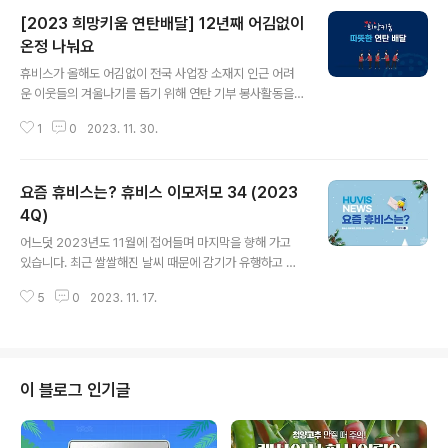
[2023 희망키움 연탄배달] 12년째 어김없이
온정 나눠요
글 내용
휴비스가 올해도 어김없이 전국 사업장 소재지 인근 어려
운 이웃들의 겨울나기를 돕기 위해 연탄 기부 봉사활동을
진행하였습니다. 휴비스는 2012년부터 매년 연탄 기부 활
1
0
2023. 11. 30.
동을 진행하고 있고, 올해는 서울과 대전, 전주 지역에 각
4,000장씩 총 12,000장의 연탄을 전달하였습니다. 본사
는 지난 11월 23일, 신유동 사장님을 포함한 40여명의 임
요즘 휴비스는? 휴비스 이모저모 34 (2023
직원들이 서울시 성북구 북정마을 일대에서 연탄 배달을
진행하였는데요. 현장의 생생한 모습을 사진과 함께 담아
4Q)
글 내용
보았습니다.
어느덧 2023년도 11월에 접어들며 마지막을 향해 가고
있습니다. 최근 쌀쌀해진 날씨 때문에 감기가 유행하고 있
는데요. 이럴 때일수록 면역력이 떨어지지 않게 규칙적인
5
0
2023. 11. 17.
생활과 예방접종으로 건강에 유의하고, 자신만의 목표를
세워 평소보다 활기찬 날을 보내보시는 것은 어떨까요? 휴
비스도 2023년 유종의 미를 거두기 위해 분주하게 움직였
는데요. 2023년 4분기, 휴비스에서 그간 어떤 소식이 있
었는지 전해드립니다. ■ 2023 소부장 뿌리기술대전 참가
이 블로그 인기글
휴비스는 지난 10월 18일부터 20일까지 3일간 경기도 고
양시 킨텍스에서 개최된 ‘2023 소부장(소재∙부품∙장비)
뿌리기술대전’에 참가하였습니다. 소부장 뿌리기술대전은