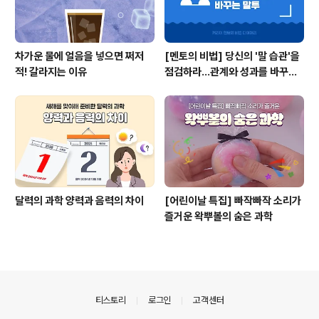
차가운 물에 얼음을 넣으면 쩌저
[멘토의 비법] 당신의 '말 습관'을
적! 갈라지는 이유
점검하라...관계와 성과를 바꾸는
말투
달력의 과학 양력과 음력의 차이
[어린이날 특집] 빠작빠작 소리가
즐거운 왁뿌볼의 숨은 과학
의안내
티스토리
로그인
고객센터