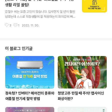
한계가 있다는 사실을 금방 깨닫게 됩니다. 왜 그런걸까요?
생활 리얼 꿀팁!
글 내용
잘 변하지 않는 굳은 생각, 즉 '고정관념' 때문입니다. 고정
김철수 씨는 요즘 고민이 많습니다. 입사한지 일 년이 훨씬
관념이 얼마나 우리의 사고를 지배하고 있는지 알려주는
넘었는데 스스로 직장생활에 잘 적응하는지 회의감에 빠질
실험이 있습니다. 버클리대 심리학과 연구진이 진행한 '자
때가 있기 때문입니다. 나는 잘 성장하고 있는지, 지금 잘
유연상' 실험인데요. 이들은 100명의 사람에게 ‘파란색 하
3
1
2022. 11. 30.
하고 있는 것인지 누가 알려준다면 좋을 텐데 말이죠. 김철
면 떠오르는 것이 무엇인지 자유..
수 씨뿐만 아니라 직장인 누구라도 코치가 필요합니다. 내
가 목표점을 향해 달리고 있는 선수라고 가정할 때 지금 제
대로 일하고 있는지, 태도는 바른 것인지, 성장하는 직장생
활을 하고 있는지 누군가 방향과 자세를 교정해준다면 훨
이 블로그 인기글
씬 지혜롭게 일 할 수 있을 테니까요. 하지만 코칭이 없더라
도 방법은 있습니다. 스스로 자신을 교정해보는 '셀프코
칭'은 직장인에게는 큰 도움이 됩니다. 1. 사회에는 공짜가
없다 공짜가 당연하다고 생각되는 순간 감사의 태도가 사
라집니다. 경력사원으로 입사한 ..
정속형? 인버터? 에어컨의 종류와
청양고추 만질 때 주의! 캡사이신
여름철 전기세 절약 방법
화상이란?