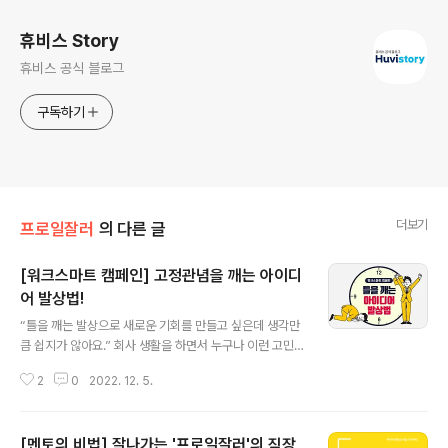
휴비스 Story
휴비스 공식 블로그
구독하기
더보기
프로일잘러
의 다른 글
[워크스마트 캠페인] 고정관념을 깨는 아이디
어 발상법!
글 내용
“틀을 깨는 발상으로 새로운 기회를 만들고 싶은데 생각만
큼 쉽지가 않아요.” 회사 생활을 하면서 누구나 이런 고민
을 하게 됩니다. 맞닥뜨린 문제를 잘 풀어내고 싶은데 기존
2
0
2022. 12. 5.
의 방법으로는 마음에 드는 결과가 나올 것 같지 않은 상황
에서 말이죠. 그래서 여럿이 모여 브레인스토밍을 하게 됩
니다. 어떤 아이디어든 좋으니까 자유롭게 상상해보자고
[멘토의 비법] 잘나가는 '프로일잘러'의 직장
하는 거죠. 그런데 모두의 생각이 계속 제자리에서 맴돌고