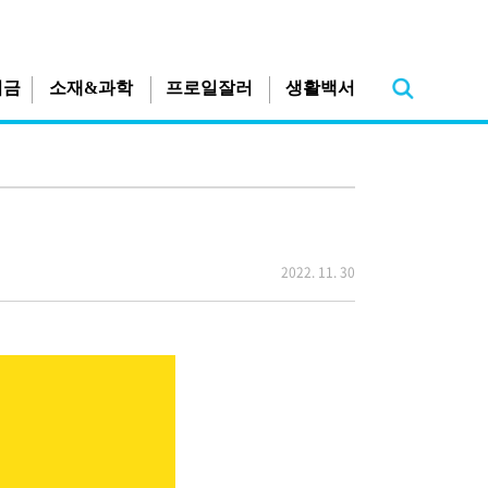
지금
소재&과학
프로일잘러
생활백서
2022. 11. 30