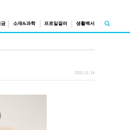
지금
소재&과학
프로일잘러
생활백서
2022. 01. 14