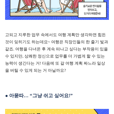
고되고 지루한 업무 속에서도 여행 계획만 생각하면 힘든
것이 잊히기도 하는데요
~
여행은 직장인들의 한 줄기 빛과
같죠
.
여행을 다녀온 후 계속 떠나고 싶다는 부작용이 있을
수 있지만
,
상쾌한 정신으로 업무를 더 가볍게 할 수 있는
능력이 생긴다는 거
!
다음에 또 갈 여행 계획 짜느라 일상
을 버틸 수 있게 되는 거 아닐까요
?
●
아묻따
… “
그냥 쉬고 싶어요
!”