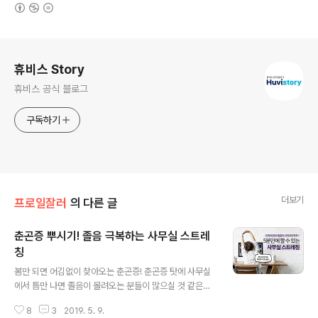
(새창열림)
로그 정보
휴비스 Story
휴비스 공식 블로그
구독하기
더보기
프로일잘러
의 다른 글
춘곤증 뿌시기! 졸음 극복하는 사무실 스트레
칭
글 내용
봄만 되면 어김없이 찾아오는 춘곤증! 춘곤증 탓에 사무실
에서 틈만 나면 졸음이 몰려오는 분들이 많으실 것 같은데
요. 졸릴 때마다 간식이나 커피로 이겨내고 계시는가요? 초
8
3
2019. 5. 9.
컬렛이나 쿠키로 졸음을 깨우는 건 잠깐이지만 옆구리에