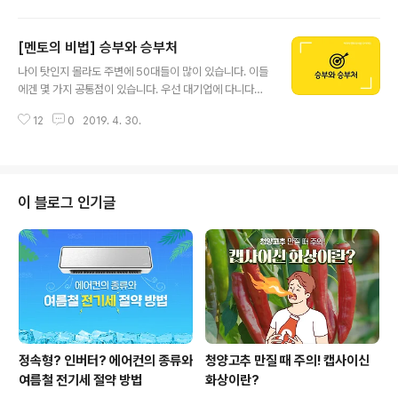
붙은 살은 아주 오래오래 간답니다. 졸음을 깨우는 방법으
로 가벼운 스트레칭이 있는데요. 사무실에서 점심시간이나
[멘토의 비법] 승부와 승부처
잠깐 쉬는 시간을 이용해 할 수 있는 스트레칭법을 알려드
글 내용
릴게요. 졸음도 떨쳐낼 수 있고 살도 뺄 수 있대요. (소근~)
나이 탓인지 몰라도 주변에 50대들이 많이 있습니다. 이들
● 콕콕 쑤시는 허리와 등 대표적인 직장인 증후군 중 하나,
에겐 몇 가지 공통점이 있습니다. 우선 대기업에 다니다가
바로 허리디스크입니다. 허리디스크는 많은 직장인이 가지
명퇴를 했습니다. 퇴직은 했지만 딱히 하는 일이 없습니다.
고 있는 증상인데 추간판이 돌출되어 요통 및 신경 증상을
12
0
2019. 4. 30.
인간성이 아주 좋습니다. 조금 깊이 들여다보면 그들에겐
유발하는 질환이에요. 앉아있는 자세가 바르지 못하면 허
특이한 점이 있습니다. 온실 밖으로 나와서 딱히 할 게 없다
리디스크에 걸릴 확률이 높고 뭉친 ..
는 것이지요. 더러는 여행을 다니거나 아니면 귀농이나 귀
촌을 하기도 합니다. 대다수는 자영업의 길로 들어가기 십
상입니다. 간단히 말씀드려서 회사를 다닐 때 '출구전략'을
이 블로그 인기글
생각하지 못한 것입니다. 남의 일 같지만 참 암담한 일이 아
닐 수 없습니다. 이들을 보면서 예전 즐겨 봤던 드라마 가
생각났습니다. 이 드라마는 극중 대사가 시청자의 맘을 파
고 들어 크게 인기를 끌었습니다. 그 중 한 장면을 소개합니
다. 남자 주인공과 여..
정속형? 인버터? 에어컨의 종류와
청양고추 만질 때 주의! 캡사이신
여름철 전기세 절약 방법
화상이란?