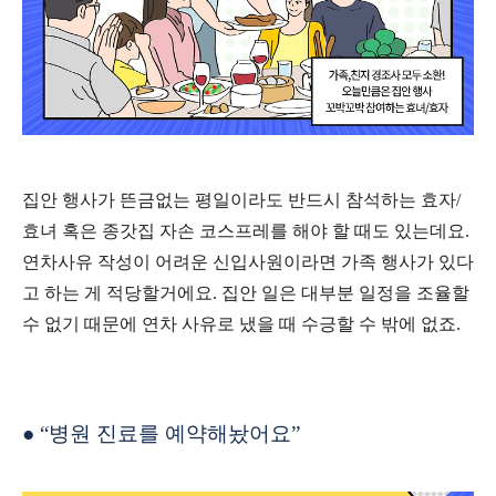
집안 행사가 뜬금없는 평일이라도 반드시 참석하는 효자
/
효녀 혹은 종갓집 자손 코스프레를 해야 할 때도 있는데요
.
연차사유 작성이 어려운 신입사원이라면 가족 행사가 있다
고 하는 게 적당할거에요
.
집안 일은 대부분 일정을 조율할
수 없기 때문에 연차 사유로 냈을 때 수긍할 수 밖에 없죠
.
●
“
병원 진료를 예약해놨어요
”