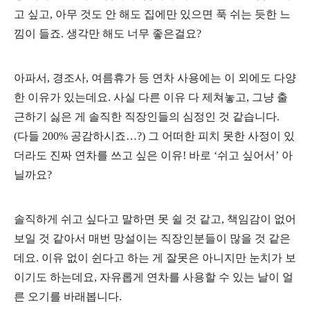
고 싶고
,
아무 것도 안 해도 집에만 있으면 푹 쉬는 듯한 느
낌이 들죠
.
생각만 해도 너무 좋은걸요
?
아파서
,
경조사
,
여름휴가 등 연차 사용에는 이 외에도 다양
한 이유가 있는데요
.
사실 다른 이유 다 제쳐놓고
,
그냥 출
근하기 싫은 게 솔직한 직장인들의 심정인 것 같습니다
.
(
다들
200%
공감하시죠
…
?)
그 어떠한 피치 못한 사정이 있
더라도 진짜 연차를 쓰고 싶은 이유
!
바로
‘
쉬고 싶어서
’
아
닐까요
?
솔직하게 쉬고 싶다고 말하면 못 쉴 것 같고
,
책임감이 없어
보일 것 같아서 매번 망설이는 직장인분들이 많을 것 같은
데요
.
이유 없이 쉰다고 하는 게 잘못은 아니지만 눈치가 보
이기도 하는데요
,
자유롭게 연차를 사용할 수 있는 날이 얼
른 오기를 바래봅니다
.