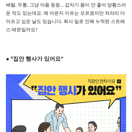
배탈
,
두통
,
그냥 아픔 등등..
.
갑자기 몸이 안 좋아 당황스러
운 적도 있는데요
.
왜 아픈지 이유는 모르겠지만 차라리 더
아프고 싶은 날도 있습니다
.
회사 일로 인해 누적된 스트레
스 때문일까요
?
“
●
집안 행사가 있어요
”