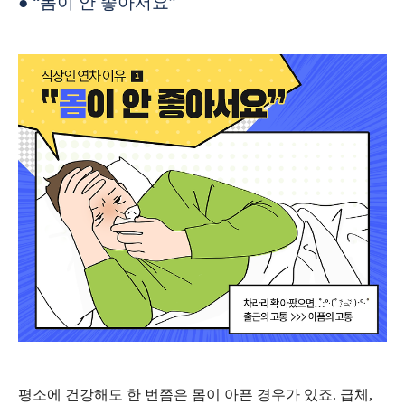
●
“
몸이 안 좋아서요
”
평소에 건강해도 한 번쯤은 몸이 아픈 경우가 있죠
.
급체
,