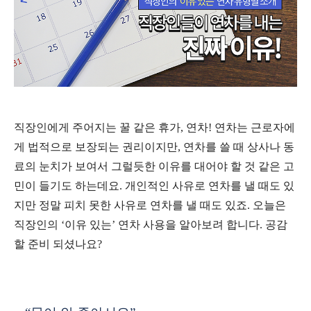
직장인에게 주어지는 꿀 같은 휴가
,
연차
!
연차는 근로자에
게 법적으로 보장되는 권리이지만
,
연차를 쓸 때 상사나 동
료의 눈치가 보여서 그럴듯한 이유를 대어야 할 것 같은 고
민이 들기도 하는데요
.
개인적인 사유로 연차를 낼 때도 있
지만 정말 피치 못한 사유로 연차를 낼 때도 있죠
.
오늘은
직장인의
‘
이유 있는
’
연차 사용을 알아보려 합니다
.
공감
할 준비 되셨나요
?