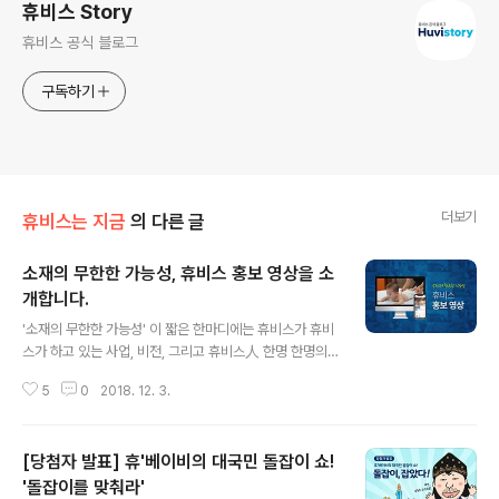
휴비스 Story
휴비스 공식 블로그
구독하기
더보기
휴비스는 지금
의 다른 글
소재의 무한한 가능성, 휴비스 홍보 영상을 소
개합니다.
글 내용
'소재의 무한한 가능성' 이 짧은 한마디에는 휴비스가 휴비
스가 하고 있는 사업, 비전, 그리고 휴비스人 한명 한명의
노력이 담겨 있습니다. 땀을 빨리 흡수하는 소재는 등산 뿐
5
0
2018. 12. 3.
만 아니라 모든 일상 생활을 쾌적하게 하였고 접착본드를
대체하는 소재는 작업자의 환경 뿐만 아니라 새집, 새차 증
후군을 저감시켜 주죠. 400도의 고온에서도 견디는 소재
[당첨자 발표] 휴'베이비의 대국민 돌잡이 쇼!
는 소방관의 안전을 지켜주며 환경호르몬이 나오지 않는
소재는 우리 가족 모두의 안전을 지켜줍니다. 소재가 발전
'돌잡이를 맞춰라'
글 내용