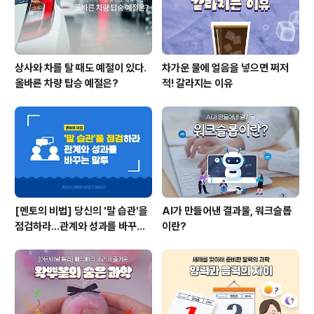
상사와 차를 탈 때도 예절이 있다.
차가운 물에 얼음을 넣으면 쩌저
올바른 차량 탑승 예절은?
적! 갈라지는 이유
[멘토의 비법] 당신의 '말 습관'을
AI가 만들어낸 결과물, 워크슬롭
점검하라...관계와 성과를 바꾸는
이란?
말투