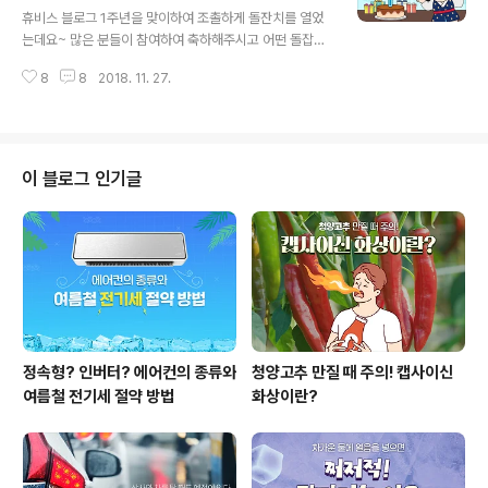
하면 생활이 편리해지고 꿈꾸는 많은 것들이 실현됩니다.
휴비스 블로그 1주년을 맞이하여 조촐하게 돌잔치를 열었
또한 소재의 발전이 우리가 사는 환경에 해가 되지 않는 것
는데요~ 많은 분들이 참여하여 축하해주시고 어떤 돌잡이
환경과 인간이 함께 살아가는 내일을 만드는 것 이것이 오
물건을 잡는지 관심 있게 봐주셔서 감사드립니다. 뭘 가장
늘도 휴비스가 소재를 연구하고 노력하는 이유입니다. 이
8
8
2018. 11. 27.
많이 잡았다고 답하셨을까요? 가장 많은 분들은 '실타래'를
러한 휴비스의 생각을 담은 회사홍보 동..
잡아 장수하는 기업, 오래오래 소통하는 블로그가 되어달
라는 바램이 많았습니다. 그 다음으로 '돈' 많이 버는 휴비
스가 되세요~라는 덕담이 많았는데요. 많은 분들의 바램대
로 오랫동안 돈 많이 버는 휴비스가 되길~ 그리고 그 이야
이 블로그 인기글
기를 휴비스 블로그에 담아내길 바래봅니다. 많은 분들 관
심가져 주셔서 다시 한번 감사드리구요~ 그럼 이번 돌잡이
이벤트 당첨자들을 발표합니다. (두근 두근~) 당첨되신 모
든 분들 축하 드립니다. ^^ - Ctrl+F 단축키로 본인 닉네임
과 핸드폰 번호 뒷 4자리..
정속형? 인버터? 에어컨의 종류와
청양고추 만질 때 주의! 캡사이신
여름철 전기세 절약 방법
화상이란?