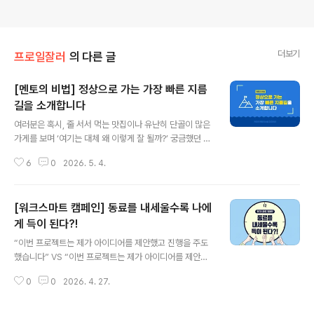
더보기
프로일잘러
의 다른 글
[멘토의 비법] 정상으로 가는 가장 빠른 지름
길을 소개합니다
글 내용
여러분은 혹시, 줄 서서 먹는 맛집이나 유난히 단골이 많은
가게를 보며 ‘여기는 대체 왜 이렇게 잘 될까?’ 궁금했던 적
없으신가요?사실 맛이나 기술은 상향 평준화된 요즘, 대박
6
0
2026. 5. 4.
집과 평범한 집을 가르는 결정적인 한 끗은 의외로 아주 단
순한 곳에 있습니다. 바로 ‘정성’이라는 키워드인데요. 오늘
은 우리가 놓치고 있었던, 정상이 되는 가장 확실한 지름길
[워크스마트 캠페인] 동료를 내세울수록 나에
인 '정성'에 대해 이야기해보려 합니다. ◆ 대박집의 공통
코드 '지극 정성'경기가 어려워질수록 소위 말하는 대박집
게 득이 된다?!
글 내용
과 쪽박집의 차이는 더 선명해집니다. 유명세를 타는 음식
“이번 프로젝트는 제가 아이디어를 제안했고 진행을 주도
점에 가보면 한결같은 공통점이 하나 있어요. 남다른 비결
했습니다” VS “이번 프로젝트는 제가 아이디어를 제안하
도 많겠지만, 무엇보다 정성(精誠)이 느껴진다는 점입니
긴 했지만 OO님이 없었다면 불가능했습니다. OO님이 현
다. 마치 그 집안의 가풍처럼 몸에 밴 '지극 정성'은 하루아
0
0
2026. 4. 27.
실적인 디테일을 잘 살려 주셔서 진행이 원활했습니다” 여
침에 만들어진 게 아닐..
러분이라면 누구와 일하고 싶으신가요? 후자에 비해 전자
는 좀 경쟁적이고 자기중심적으로 보일 수 있어요. 같이 일