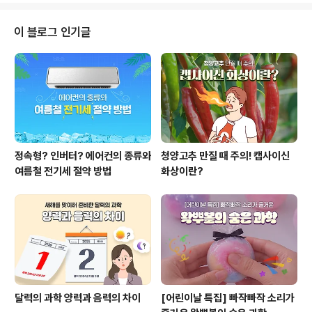
하기 쉽지 않겠다 싶죠. 물론 내가 더 돋보이고 싶은 마음은
누구에게나 있는 인정욕구이고 본능입니다. 성과를 내는
이 블로그 인기글
데 내가 많이 기여했고, 그럼 인정도 내가 받아야 한다는 생
각, 너무 자연스럽다는 얘기죠. 그래서 우리는 무의식적으
로 내 기여는 가능한 적극적으로 드러내지만 다른 사람의
기여는 다소 소극적으로 이야기하게 됩니다. 하지만 그런
본능을 이겨내고 동료를 더 적극적으로 내세..
정속형? 인버터? 에어컨의 종류와
청양고추 만질 때 주의! 캡사이신
여름철 전기세 절약 방법
화상이란?
달력의 과학 양력과 음력의 차이
[어린이날 특집] 빠작빠작 소리가