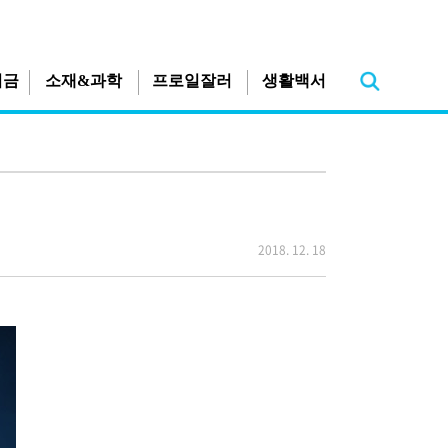
지금
소재&과학
프로일잘러
생활백서
2018. 12. 18