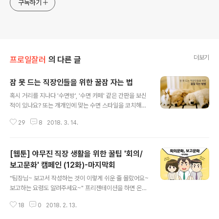
구독하기
더보기
프로일잘러
의 다른 글
잠 못 드는 직장인들을 위한 꿀잠 자는 법
글 내용
혹시 거리를 지나다 '수면방', '수면 카페' 같은 간판을 보신
적이 있나요? 또는 개개인에 맞는 수면 스타일을 코치해주
는 '슬립 코디네이터'라는 말은 들어 보신 적이 있나요? 스
29
8
2018. 3. 14.
트레스와 이런저런 이유로 잠 못 드는 밤을 보내고 있는 직
장인들 사이에서 '꿀잠'을 잘 수 있도록 돕는 서비스가 갈수
록 인기를 얻고 있다고 합니다. 몇 년 전 의료계에서 실시한
[웹툰] 야무진 직장 생활을 위한 꿀팁 '회의/
불면증 실태 연구에 따르면, 우리나라에서 불면증을 호소
하는 사람은 전체 성인 인구의 12%인 400만 명에 달한다
보고문화' 캠페인 (12화)-마지막회
글 내용
고 하는데요. 어마어마한 숫자죠? 정도의 차이는 있지만 밤
"팀장님~ 보고서 작성하는 것이 이렇게 쉬운 줄 몰랐어요~
사이 숙면을 취하지 못해 아침 출근길부터 피곤하고 눈꺼
보고하는 요령도 알려주세요~" 프리젠테이션을 하면 온몸
풀이 무거웠던 경험, 직장인들이라면 누구나 겪었을 텐데
이 긴장돼버려 보고서를 국어책 읽듯 하는 정대리의 고민
요. 자도 자도 부족한 잠을 보충하기 위해 점심도 포기하고
18
0
2018. 2. 13.
해결을 위한 이팀장님의 대면 보고 팁! 이렇게 한번 해보세
수면 카페로 발길을 ..
요~ 이번 회로 야무진 직장 생활을 위한 꿀팁 '회의/보고문