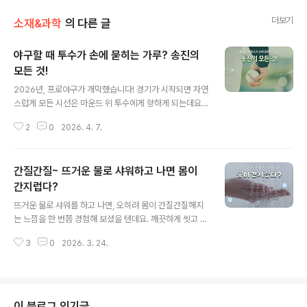
더보기
소재&과학
의 다른 글
야구할 때 투수가 손에 묻히는 가루? 송진의
모든 것!
글 내용
2026년, 프로야구가 개막했습니다! 경기가 시작되면 자연
스럽게 모든 시선은 마운드 위 투수에게 향하게 되는데요.
투수는 공을 던지기 직전, 손가락에 하얀 가루를 가볍게 묻
2
0
2026. 4. 7.
히곤 합니다. 단순한 가루처럼 보이는 이 물질은 바로 송진
인데요. 송진은 투수에게 매우 중요한 역할을 합니다. 야구
장에서 흔히 볼 수 있는 이 송진, 과연 어떤 물질인지 함께
간질간질~ 뜨거운 물로 샤워하고 나면 몸이
알아볼까요? 1. 반짝반짝~ 송진이란?송진은 소나무와 같
은 침엽수에서 분비된 수액이 굳은 물질을 뜻하는데요. 영
간지럽다?
글 내용
어로는 로진(rosin)이라고 합니다. 굳고 난 이후의 송진은
뜨거운 물로 샤워를 하고 나면, 오히려 몸이 간질간질해지
주로 반투명한 노란빛을 띠는데, 액체 상태일 땐 끈적했지
는 느낌을 한 번쯤 경험해 보셨을 텐데요. 깨끗하게 씻고 나
만 굳고 난 후엔 단단한 형태를 유지하는데요. 불순물이 적
면 피부가 더 매끈해져야 할 것 같지만, 예상과 달리 건조하
을수록 투명하고 품질이 좋습니다. 침엽수에서만 나오는
3
0
2026. 3. 24.
고 거칠게 느껴지기도 합니다. 특히 환절기나 겨울철에는
수액을 사용하는 이유도 ..
이런 증상이 더 쉽게 나타나는데요. 단순한 기분 탓이 아니
라 실제로 피부에 변화가 생기기 때문이라고 합니다. 우리
피부에는 어떤 일이 일어나고 있는 걸까요? 1. 왜 더 건조할
까? 뜨거운 물로 샤워를 하면 피부가 더 개운해진 느낌이
이 블로그 인기글