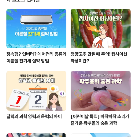
들지만, 실제로는 피부가 더 건조해진 상태일 수 있는데요.
높은 온도의 물은 피부 표면의 피지와 보습 성분까지 함께
씻어내기 때문입니다. 이로 인해 피부를 보호하던 얇은 막
이 사라지면서 외부 자극에 더 민감해집니다. 특히 겨울철
이나 환절기에는 원래도..
정속형? 인버터? 에어컨의 종류와
청양고추 만질 때 주의! 캡사이신
여름철 전기세 절약 방법
화상이란?
달력의 과학 양력과 음력의 차이
[어린이날 특집] 빠작빠작 소리가
즐거운 왁뿌볼의 숨은 과학