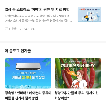
게 3가지로 정리할 수 있습니다. 첫 번째는 콜레스테롤 수
치를 높인다는 것이고, 두 번째는 혈당을 올릴 수 있다는
일상 속 스트레스 '이명'의 원인 및 치료 방법
것, 세 번째는 녹내장 위험을 높인다는 것입니다. 반대로 커
글 내용
피가 건강에 좋다는 연구들은 간 건강에 도움이 되고, 당뇨
특별한 외부 소리 자극 없이도 종종 귓속이나 머릿속에서
와 치매, 암, 심장질환 예방에 도움이 된다고 합니다. 이렇
어떠한 소리가 들리는 현상을 경험하신 분들이 계실 겁니
게 커피에 대한 상반된 연구 결과가 나오는 이유는 무엇일
다. 이러한 현상을 '이명 증상'이라 하는데요. 이명은 여러
까요? 그것은 커피가 어떻게 만들어 마시는가, 즉 커피의
1
1
2024. 1. 24.
가지 형태의 소리로 들리거나 귀가 먹먹한 현상으로 나타
추출 방법의 차이에 따라서 다를 수 있고, 또 커피를 언제
나며 어지러움이나 균형감각이 이상해지는 등의 증상과 두
마시는가에 따라서도 결..
통이 동반될 수 있습니다. 우리나라 12세 이상 중 약 20%
가 이명을 경험해 봤을 정도로 흔한 증상이지만 수면장애,
스트레스 등 심할 경우 우울증의 원인이 되어 일상생활을
이 블로그 인기글
누리지 못할 수도 있습니다. 이렇게 일상생활에 지장을 주
는 이명의 원인은 여러 가지가 있는데요. 대표적으로 외부
의 강한 소리 자극, 귀의 이상 그리고 스트레스, 노화, 약물
부작용 등이 있으며 원인을 치료함으로써 이명을 없앨 수
있습니다. 강한 소리 자극의 경우..
정속형? 인버터? 에어컨의 종류와
청양고추 만질 때 주의! 캡사이신
여름철 전기세 절약 방법
화상이란?