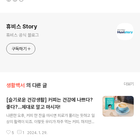
로그 정보
휴비스 Story
휴비스 공식 블로그
구독하기
더보기
생활백서
의 다른 글
[슬기로운 건강생활] 커피는 건강에 나쁘다?
좋다?...제대로 알고 마시자!
글 내용
나른한 오후, 커피 한 잔을 마시면 피로가 풀리는 듯하고 일
상의 활력이 되죠. 이렇듯 우리가 자주 먹는 커피. 하지만
커피가 건강에 나쁘다는 연구도 있고 좋다는 연구도 있는
5
1
2024. 1. 29.
데요. 먼저 커피가 건강에 나쁜 영향을 미친다는 연구는 크