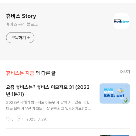
로그 정보
휴비스 Story
휴비스 공식 블로그
구독하기
더보기
휴비스는 지금
의 다른 글
요즘 휴비스는? 휴비스 이모저모 31 (2023
년 1분기)
글 내용
2023년 새해가 밝은지도 어느덧 세 달이 지나갔습니다.
다들 올해 세우신 계획들은 잘 진행되고 있으신가요? 혹시
계획하신 일에 지출이 많은 직장인이라면, 2023년부터 새
5
1
2023. 3. 29.
롭게 시행되고 있는 정책을 잘 확인해보시면 많은 도움이
된답니다. 2023년 새롭게 달라진 정책이 궁금하시다면~
직장인이 알아야 할 2023년 달라지는 제도 휴비스도 20