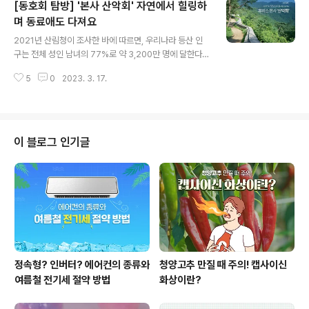
[동호회 탐방] '본사 산악회' 자연에서 힐링하
23년에 새로운 도약을 위해 다양한 활동을 준비하고 있는
데요. 이러한 활동에 날개를 달아줄 수상 소식이 1분기에
며 동료애도 다져요
글 내용
있었답니다. 그럼 2023년 1분기, 휴비스에는 어떤 소식이
2021년 산림청이 조사한 바에 따르면, 우리나라 등산 인
있었는지 살펴보겠습니다. ■ 듀라론-쿨, 2023 섬유품질
구는 전체 성인 남녀의 77%로 약 3,200만 명에 달한다고
대상 수상 휴비스 고기능 냉감섬유인 '듀라론-쿨(Duraro
합니다. 전국민이 여가생활로 등산을 한다고 해도 과언이
n-cool)'이 지난 3월 21일 서울 삼성동 섬유센터에서 진
5
0
2023. 3. 17.
아니죠. 이런 추세와 함께 등산 동호회 활동 역시 활발하게
행된 2023년 섬..
이루어지고 있는데요. 휴비스 본사에도 '산악회'가 당당히
인기 동호회로서 자리잡고 있습니다. 본격적인 등산철을
앞둔 지금, 나이와 직급에 연연하지 않고 허물없이 교류하
며 몸과 마음을 건강하게 하는 휴비스 본사 산악회의 산행
이 블로그 인기글
을 따라가 보았습니다. 지난 2월 25일 아침, 본사 산악회
는 지하철 8호선 산성역 부근에서 모여 남한산성 수여장대
를 오르기 위한 출발점으로 향했습니다. 이번 산행에는 9
명의 산악회 회원과 특별 게스트로 유럽팀 최호선 팀장의
자녀까지 총 10명이 함께 하였..
정속형? 인버터? 에어컨의 종류와
청양고추 만질 때 주의! 캡사이신
여름철 전기세 절약 방법
화상이란?