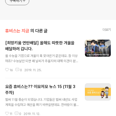
구독하기
더보기
휴비스는 지금
의 다른 글
[희망키움 연탄배달] 올해도 따뜻한 겨울을
배달하러 갑니다.
글 내용
올 수능을 기점으로 겨울이 훅 찾아온거 같은데요. 참 이상
하죠? 수능날만 되면 왜 날씨가 추울지에 대해 의견이 분분
한데요. 가장 설득력 있는 썰은~ 많은 사람들이 자신이 믿
16
0
2019. 11. 25.
는 각양각색의 신들에게 수능 대박을 기원하는 바람에 모
든 잡신들이 그날 다 모여 추워진다고 합니다. 그럴듯하쥬?
죄송요~ 올 가을? 겨울 들어 기온이 가장 바닥으로 떨어진
요즘 휴비스는?? 이모저모 뉴스 15 (11월 3
20일, 휴비스 임직원들이 한자리에 모였습니다. 찬바람에
체감온도는 더욱 낮게 느껴져 정말 겨울이 시작되었구나~
주차)
글 내용
를 느끼게 되는데요. 이때가 되면 긴 겨울을 대비하게 위해
벌써 11월 중순이 되었습니다. 기업들은 벌써 내년도 사업
다양한 월동준비를 시작하죠. 많은 분들이 가스나 기름 보
계획을 수립하고 예산을 짜기 바쁘실텐데요. 찬바람이 불
일러를 사용하고 있지만 아직도 우리 주변에는 연탄이 겨
어오니 올해도 얼마 남지 않았구나~를 실감하게 됩니다.
울철 중요한 난방 기구인 분들도 많으시죠. 갈수록 생산량
11
0
2019. 11. 12.
올초 야심차게 각오한 계획들이 있다면 어여어여 발이라도