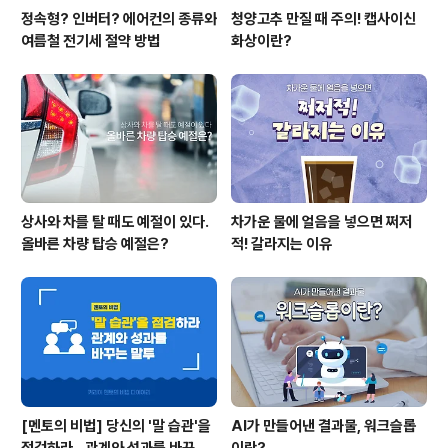
정속형? 인버터? 에어컨의 종류와
청양고추 만질 때 주의! 캡사이신
여름철 전기세 절약 방법
화상이란?
상사와 차를 탈 때도 예절이 있다.
차가운 물에 얼음을 넣으면 쩌저
올바른 차량 탑승 예절은?
적! 갈라지는 이유
[멘토의 비법] 당신의 '말 습관'을
AI가 만들어낸 결과물, 워크슬롭
점검하라...관계와 성과를 바꾸는
이란?