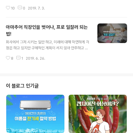
어나 자신이 행복한 것에 돈과 시간을 쏟는 사람들을 말하
10
0
2019. 7. 3.
는데요. 혼자서도 잘 노는 당신, 이번 여름 휴가를 어떻게
준비하고 계신가요? 푹 쉬고 싶은데 멀리 떠나기는 귀찮으
시다면! 혼자라서 더 행복한 횰로족에게 홀로 놀기 좋은 호
아마추어 직장인을 벗어나, 프로 일잘러 되는
텔을 추천합니다. 최근 트렌드에 따라 혼자서도 이색적으
로 호텔 숙박을 즐길 수 있는 1인 패키지를 저렴한 가격으
법!
글 내용
로 내놓는 호텔이 많아졌는데요. 혼자서 호캉스 가기 좋은
회사에서 그저 시키는 일만 하고, 미래에 대해 막연하게 걱
호텔과 진행 중인 프로모션을 소개하도록 하겠습니다. ●
정은 하고 있지만 구체적인 계획이 서지 않아 안주하고 있
글래드 호텔(마포, 강남) : 화사한 SUMMER 뷰캉스 글래
다는 느낌이 드는 직장인 분들 많으시죠? 스스로가 한 단계
드 마포호텔에서 여름기간 한정으로 즐길 수 있는 단독 프
8
1
2019. 6. 26.
더 성장하고 싶은 마음만 가득한 아마추어 직장인이라는
로모션입니다. 휴가 기간동안 뷰..
느낌도 때때로 들곤 하는데요. 어떻게 하면 아마추어 직장
인을 벗어나 프로 직장인으로서 업무에 임할 수 있을까요?
능력있는 프로 직장인이 되려면 먼저 실력을 갖추어야 하
는데요. 신입 티를 벗은 #일잘러가 되기 위해 어떤 실천을
이 블로그 인기글
해야 하는지 알아보도록 하겠습니다. ● 자기 분석을 통한
장기 로드맵 설정하기 효과적인 경력관리를 위해서 장기
로드맵이 필요합니다. 나에게 맞는 로드맵을 세우기 위해
서는 먼저 자신을 객관적으로 평가해야 합니다. 지금 맡은
업무뿐 아니라 업무 처리 능력, 회사의 ..