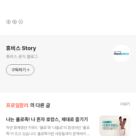
(새창열림)
로그 정보
휴비스 Story
휴비스 공식 블로그
구독하기
더보기
프로일잘러
의 다른 글
나는 횰로족! 나 혼자 호캉스, 제대로 즐기기
글 내용
작년 화제였던 키워드 ‘욜로’와 ‘나홀로’의 합성어인 ‘횰로
족’이 뜨고 있습니다. 횰로족이란 사람들과의 관계에서 벗