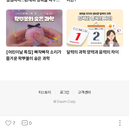
말투
[어린이날 특집] 빠작빠작 소리가
달력의 과학 양력과 음력의 차이
즐거운 왁뿌볼의 숨은 과학
의안내
티스토리
로그인
고객센터
© Daum Corp.
7
0