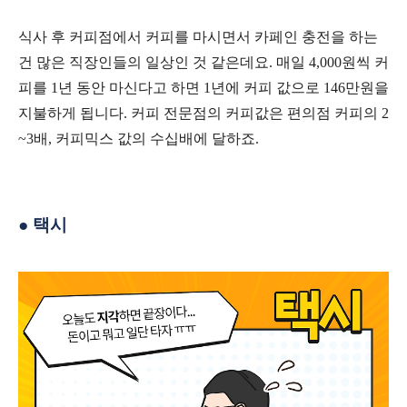
식사 후 커피점에서 커피를 마시면서 카페인 충전을 하는
건 많은 직장인들의 일상인 것 같은데요
.
매일
4,000
원씩 커
피를
1
년 동안 마신다고 하면
1
년에 커피 값으로
146
만원을
지불하게 됩니다
.
커피 전문점의 커피값은 편의점 커피의
2
~3
배
,
커피믹스 값의 수십배에 달하죠
.
●
택시