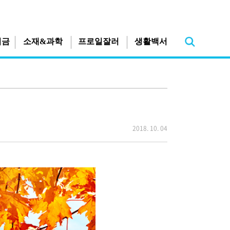
지금
소재&과학
프로일잘러
생활백서
2018. 10. 04