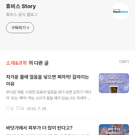
휴비스 Story
휴비스 공식 블로그
구독하기
더보기
소재&과학
의 다른 글
차가운 물에 얼음을 넣으면 쩌저적! 갈라지는
이유
글 내용
무더운 여름, 시원한 음료에 얼음을 넣다 보면 갑자기 ‘따다
닥’ 또는 ‘쩌억’ 하는 소리가 들릴 때가 있습니다. 자세히 살
펴보면 멀쩡했던 얼음 안쪽에 금이 생기거나 여러 조각으
2
0
2026. 7. 28.
로 갈라져 있기도 하는데요. 단단한 얼음이 물에 닿았을 뿐
인데 깨지는 이유는 무엇일까요? 여기엔 얼음의 겉과 속에
서 서로 다르게 일어나는 온도 변화가 숨어 있는데요! 함께
바닷가에서 피부가 더 많이 탄다고?
알아봅시다. 1. 얼음을 가르는 온도 차이!냉동실에서 막 꺼
글 내용
낸 얼음은 물이나 음료보다 훨씬 낮은 온도를 가지고 있는