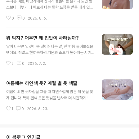
무더운 여름, 바닷가에서 신나게 물놀이를 즐기다 보면 평
데요. 이렇게 차가운 얼음을 상대적으로 따뜻한 물에 넣으
소보다 피부가 더 빠르게 타는 듯한 느낌을 받을 때가 있습
면 얼음 표면의 온도가 갑자기 상승합니다. 물체가 짧은 시
니다. 같은 햇빛을 받았을 뿐인데도 도심이나 공원에 있을
간 안에 큰 온도 변화를 겪는 현상을 열충격이라고 하는데
0
0
2026. 8. 6.
때보다 피부가 쉽게 붉어지고 따갑게 느껴지기도 하는데
요. 얼음도 갑작스러운 열충격을 받으면 내부에 강한 힘이
요. 같은 햇빛인데, 왜 바닷가에서는 피부가 더 쉽게 타는
생기게 됩니다. 결국 얼..
걸까요? 단순한 착각인지, 정말 이유가 있어서 다르게 타는
뭐 먹지? 더우면 왜 입맛이 사라질까?
건지 함께 알아봅시다! 1. 피부를 자극하는 자외선햇빛에는
글 내용
눈으로 볼 수 있는 빛뿐만 아니라 눈에 보이지 않는 자외선
날이 더우면 입맛이 뚝 떨어진다는 말, 한 번쯤 들어보셨을
도 포함되어 있는데요. 자외선은 파장의 길이에 따라 UVA,
텐데요. 정말로 한여름처럼 기온과 습도가 높아지는 시기
UVB, UVC로 나뉩니다. 이 중에서도 UVC는 대부분 대기
에는 평소 좋아하던 음식도 잘 생각나지 않을 때가 많습니
에서 차단되기 때문에 주로 우리에게 영향을 주는 건 UVA
2
0
2026. 7. 2.
다. 단순히 더위 때문에 기분이 처지는 것처럼 느껴져 식욕
와 UVB인데요. UVA는 피부 안쪽까지 깊게 들어가 피부를
이 줄어드는 걸까요? 아니면 우리 몸이 보내는 자연스러운
빠르게 어둡게..
신호일까요? 더운 날 입맛이 없어지는 이유와 여름철 건강
여름에는 하얀색 옷? 계절 별 옷 색깔
하게 식사하는 방법에 대해 함께 알아봅시다. 1. 체온 조절
글 내용
에 집중! 무더운 날, 우리 몸이 가장 먼저 하는 일은 체온을
여름이 되면 옷차림을 고를 때 자연스럽게 밝은 색 옷을 찾
일정하게 유지하는 것인데요. 사람의 몸은 더운 환경에 노
게 됩니다. 특히 흰색 옷은 햇빛을 반사해 더 시원하게 느껴
출되면 땀을 흘리고, 피부 혈관을 확장해 열을 밖으로 내보
진다는 인식이 있어 많은 사람들이 여름철 대표 색상처럼
내려 합니다. 이때 몸은 불필요한 열 발생을 막기 위해 에너
1
0
2026. 6. 23.
생각하곤 하는데요. 실제로 뜨거운 햇볕 아래에서는 어두
지를 조절하게 되는데요. 음식을 먹고 소화시키는 과정에
운 색보다 밝은 색 옷이 열을 덜 흡수해 체감상 시원하게 느
서도 열을 만들어 내기 때..
껴질 수 있습니다. 하지만 정말 흰색 옷이 여름에 시원할까
요? 검은색에도 숨겨진 비밀이 있다고 하는데요. 색깔에 숨
겨진 비밀을 알아봅시다! 1. 흰색이 왜 시원할까? 여름철 옷
이 블로그 인기글