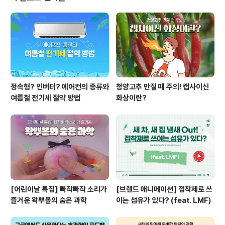
을 고를 때 많은 사람들이 흰색이나 밝은 색 옷을 먼저 떠올
리는데요. 흰색은 햇빛을 잘 반사하고 검은색보다 열을 덜
흡수하는 느낌을 주기 때문입니다. 실제로 한낮의 햇볕 아
래에서는 어두운 옷보다 밝은 옷이 체감상 더 시원하게 느
껴질 수 있는데요. 그래..
정속형? 인버터? 에어컨의 종류와
청양고추 만질 때 주의! 캡사이신
여름철 전기세 절약 방법
화상이란?
[어린이날 특집] 빠작빠작 소리가
[브랜드 애니메이션] 접착제로 쓰
즐거운 왁뿌볼의 숨은 과학
이는 섬유가 있다? (feat. LMF)