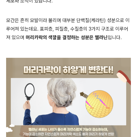
세포와 조직이 있습니다
.
모간은 흔히 모발이라 불리며 대부분 단백질
(
케라틴
)
성분으로 이
루어져 있는데요
.
표피층
,
피질층
,
수질층의
3
가지 구조로 이루어
져 있으며
머리카락의 색깔을 결정하는 성분은 멜라닌
입니다
.