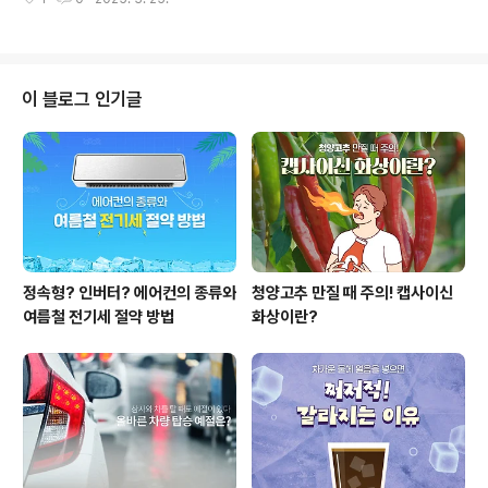
됩니다. 그중에서도 활성탄 필터라는 단어를 많이 들어보
엔 폐암까지 진행될 수 있다고 하는데..
셨나요? 오늘은 공기청정기에서 중요한 역할을 하는 활성
탄 필터와 활성탄이라는 소재의 원리에 대해 알아보겠습니
다. 활성탄이란? 활성탄은 목재, 코코넛 껍질, 석탄 등을 고
온에서 가열해 만들어진 탄소 물질로, 표면에 수많은 미세
이 블로그 인기글
한 구멍이 생겨 다공성 구조를 가집니다. 이렇게 만들어진
활성탄은 표면적이 매우 넓어 작은 입자나 분자를 붙잡아
두는 흡착(吸着) 능력이 뛰어난 것이 특징입니다.흔히 냄
새 제거용 숯으로 많이 알려져 있지만, 사실 활성탄은 공기
정화, 수질 정화, 의료용 해독제 등 다..
정속형? 인버터? 에어컨의 종류와
청양고추 만질 때 주의! 캡사이신
여름철 전기세 절약 방법
화상이란?