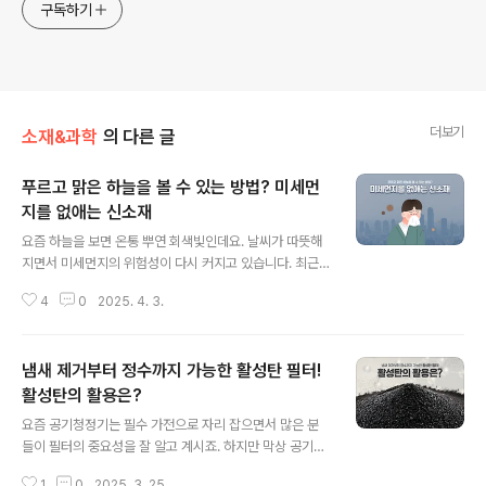
구독하기
더보기
소재&과학
의 다른 글
푸르고 맑은 하늘을 볼 수 있는 방법? 미세먼
지를 없애는 신소재
글 내용
요즘 하늘을 보면 온통 뿌연 회색빛인데요. 날씨가 따뜻해
지면서 미세먼지의 위험성이 다시 커지고 있습니다. 최근
에는 전국에 초미세먼지 주의보까지 발령되었었는데요. 그
4
0
2025. 4. 3.
런데 광촉매, 알루미늄, 나노튜브 같은 신소재를 이용해 미
세먼지를 줄일 수 있다고 합니다. 어떻게 이런 신소재로 미
세먼지를 잡을 수 있는 건지, 우리는 앞으로 파란 하늘을 마
냄새 제거부터 정수까지 가능한 활성탄 필터!
음껏 볼 수 있을지 함께 알아볼까요? 1. 미세먼지와 초미세
먼지 미세먼지는 우리 눈에 보이지 않을 정도로 작은 먼
활성탄의 활용은?
글 내용
지 입자(직경 0.001cm 이하)를 말합니다. 초미세먼지
요즘 공기청정기는 필수 가전으로 자리 잡으면서 많은 분
는 이보다 더 작은데요. 이런 먼지는 작아서 우리가 숨
들이 필터의 중요성을 잘 알고 계시죠. 하지만 막상 공기청
을 쉴 때 폐 안까지 바로 들어올 수 있다고 합니다. 먼지
정기 속 필터를 살펴보면 종류가 참 다양하다는 걸 느끼게
가 폐 안까지 들어오면 호흡기 질환에 잘 걸리고 심할 경우
1
0
2025. 3. 25.