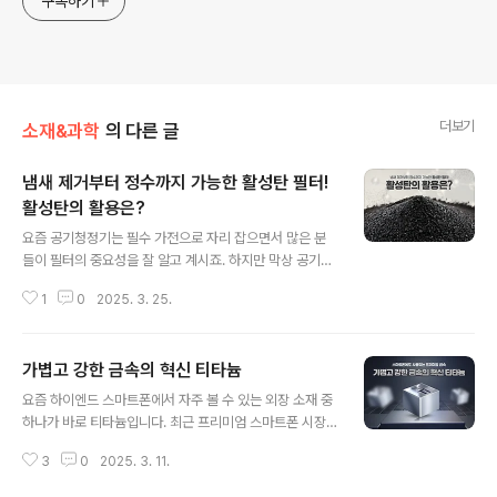
구독하기
더보기
소재&과학
의 다른 글
냄새 제거부터 정수까지 가능한 활성탄 필터!
활성탄의 활용은?
글 내용
요즘 공기청정기는 필수 가전으로 자리 잡으면서 많은 분
들이 필터의 중요성을 잘 알고 계시죠. 하지만 막상 공기청
정기 속 필터를 살펴보면 종류가 참 다양하다는 걸 느끼게
1
0
2025. 3. 25.
됩니다. 그중에서도 활성탄 필터라는 단어를 많이 들어보
셨나요? 오늘은 공기청정기에서 중요한 역할을 하는 활성
탄 필터와 활성탄이라는 소재의 원리에 대해 알아보겠습니
가볍고 강한 금속의 혁신 티타늄
다. 활성탄이란? 활성탄은 목재, 코코넛 껍질, 석탄 등을 고
글 내용
온에서 가열해 만들어진 탄소 물질로, 표면에 수많은 미세
요즘 하이엔드 스마트폰에서 자주 볼 수 있는 외장 소재 중
한 구멍이 생겨 다공성 구조를 가집니다. 이렇게 만들어진
하나가 바로 티타늄입니다. 최근 프리미엄 스마트폰 시장
활성탄은 표면적이 매우 넓어 작은 입자나 분자를 붙잡아
에서는 내구성과 가벼움을 동시에 충족하는 소재를 찾는
두는 흡착(吸着) 능력이 뛰어난 것이 특징입니다.흔히 냄
3
0
2025. 3. 11.
것이 중요한 요소로 자리 잡았고, 그 해답 중 하나가 티타늄
새 제거용 숯으로 많이 알려져 있지만, 사실 활성탄은 공기
이 되었습니다. 하지만 티타늄은 단순히 스마트폰뿐만 아