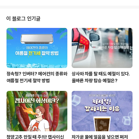
정화, 수질 정화, 의료용 해독제 등 다..
니라 항공우주, 의료, 자동차 등 다양한 산업에서 활약하고
있는데요. 티타늄은 높은 강도를 가지면서도 가벼운 무
게, 뛰어난 내식성을 지닌 덕분에 20세기 이후로 점
이 블로그 인기글
점 더 많은 분야에서 사용되고 있습니다. 하지만 티타늄
이 오늘날과 같은 중요한 소재로 자리 잡기까지의 과정
은 오랜 연구와 개발의 결과였습니다. 오늘은 티타늄의 발
견과 특징, 그리고 어떤 분야에서 사용되는지에 대해 알아
보겠습니다. 티타늄이란? 티타늄(Titanium, T..
정속형? 인버터? 에어컨의 종류와
상사와 차를 탈 때도 예절이 있다.
여름철 전기세 절약 방법
올바른 차량 탑승 예절은?
청양고추 만질 때 주의! 캡사이신
차가운 물에 얼음을 넣으면 쩌저