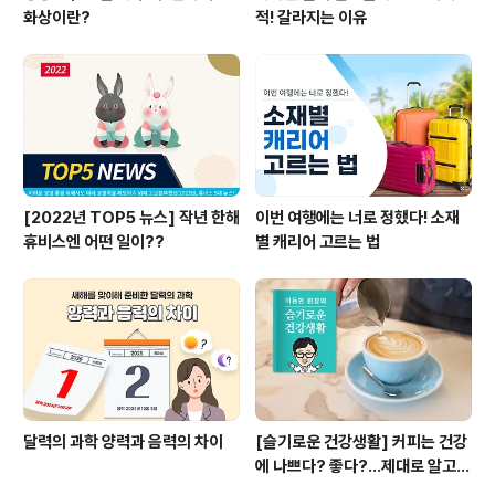
화상이란?
적! 갈라지는 이유
[2022년 TOP5 뉴스] 작년 한해
이번 여행에는 너로 정했다! 소재
휴비스엔 어떤 일이??
별 캐리어 고르는 법
달력의 과학 양력과 음력의 차이
[슬기로운 건강생활] 커피는 건강
에 나쁘다? 좋다?...제대로 알고
마시자!