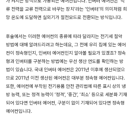
가 켜지는 방식으로 가동되는 에어컨입니다
.
인버터 에어컨은
‘
직
류 전력을 교류 전력으로 바꾸는 장치
’
라는
‘
인버터
’
의 의미처럼 희
망 온도에 도달하면 실외기가 절전모드로 전환되는 방식입니다
.
후술에서는 이러한 에어컨의 종류에 따라 달라지는 전기세 절약
방법에 대해 알려드리려고 하는데요
,
그 전에 우리 집에 있는 에어
컨이 정속형인지
,
인버터 에어컨인지 알아볼 필요가 있겠죠
?
정속
형과 인버터를 구분하는 방법에는 우선 생산 연도를 확인하는 방
법이 있습니다
.
국내 인버터 에어컨은
2011
년 이후에 생산되었으
므로
2011
년 이전 생산된 에어컨은 대부분 정속형 에어컨입니다
.
또한
,
에어컨에 부착된 전기용품 안전 관리법에 따른 표시 상의 냉
방 능력
,
또는 정격 능력이
‘
정격
’, ‘
중간
’, ‘
최소
’
등으로 세분화 기재
되어 있다면 인버터 에어컨
,
구분이 없이 기재되어 있다면 정속형
에어컨입니다
.