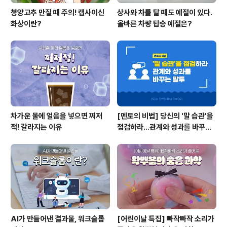
청양고추 만질 때 주의! 캡사이신
상사와 차를 탈 때도 예절이 있다.
화상이란?
올바른 차량 탑승 예절은?
차가운 물에 얼음을 넣으면 쩌저
[멘토의 비법] 당신의 '말 습관'을
적! 갈라지는 이유
점검하라...관계와 성과를 바꾸는
말투
AI가 만들어낸 결과물, 워크슬롭
[어린이날 특집] 빠작빠작 소리가