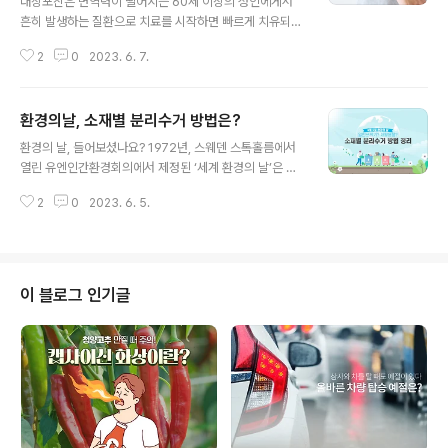
대상포진은 면역력이 떨어지는 60세 이상의 성인에게서
흔히 발생하는 질환으로 치료를 시작하면 빠르게 치유되지
만, 발병 시 심한 통증을 일으키므로 매우 괴로운 질환입니
2
0
2023. 6. 7.
다. 그렇기 때문에 무엇보다 예방이 중요한데요. 오늘은 대
상포진을 제대로 알고 예방하는 법에 대해 알아보겠습니
다. 대상포진은 '띠 모양의 발진'이라는 뜻으로, 피부에 줄
환경의날, 소재별 분리수거 방법은?
무늬 모양의 발진과 수포들이 발생하면서 통증이 동반되는
글 내용
바이러스 질환입니다. 원인은 수두를 유발하는 '수두 대상
환경의 날, 들어보셨나요? 1972년, 스웨덴 스톡홀름에서
포진 바이러스(Varicella zoster virus, VZV)'인데요. 어
열린 유엔인간환경회의에서 제정된 ‘세계 환경의 날’은 국
렸을 때 수두를 앓았거나 수두 예방접종을 한 경우, 수두 바
제 사회가 지구환경보전을 위해 공동노력을 다짐하는 날
이러스가 없어지지 않고 몸속에 숨어 있다가 몸이 약해지
2
0
2023. 6. 5.
로, 매년 6월 5일을 말합니다. 환경의 날과 같은 기념일이
거나 면역력이 떨어질 때 다시 세포막을 깨고 나와 신경 섬
아니더라도 지구 온난화에 의한 기후 변화 등을 겪으며 현
유를 따라 이동한 뒤 ..
대 사회를 살아가는 우리도 환경 오염을 실감할 수 있는데
요, 이에 환경 보호에 대한 중요성과 경각심은 날이 갈수록
강조되고 있습니다. 일상에서 환경 보호를 위해 실천할 수
이 블로그 인기글
있는 일 중 하나가 바로 쓰레기 분리수거인데요, 일반쓰레
기와 재활용품을 올바르게 구분하여 배출하는 것만으로도
환경 보호에 도움이 될 수 있습니다. 오늘은 휴비스에서 소
재별로 헷갈릴 수 있는 분리수거 방법에 대해 알려드립니
다. 우리가 가장 많이 사용하고 배출하..