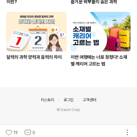
이란?
즐거운 왁뿌볼의 숨은 과학
달력의 과학 양력과 음력의 차이
이번 여행에는 너로 정했다! 소재
별 캐리어 고르는 법
의안내
티스토리
로그인
고객센터
© Daum Corp.
19
0