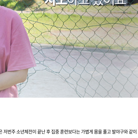
은 저번주 소년체전이 끝난 후 집중 훈련보다는 가볍게 몸을 풀고 발야구와 같이 