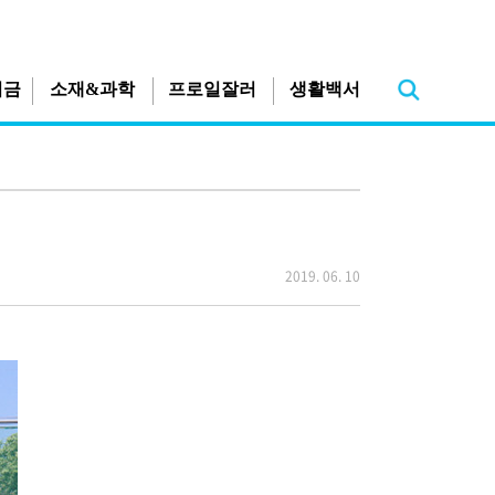
지금
소재&과학
프로일잘러
생활백서
2019. 06. 10