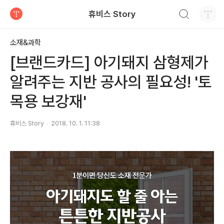
검색하기
휴비스 Story
티스토리
소재&과학
[브랜드카드] 아기돼지 삼형제가
알려주는 지반 공사의 필요성! '토
목용 보강재'
휴비스 Story
2018. 10. 1. 11:38