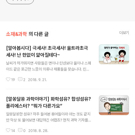
더보기
소재&과학
의 다른 글
[알아봅시다] 극세사! 초극세사! 울트라초극
세사! 난 한없이 얇아질테다~
글 내용
날씨가 차가워지면 사람들은 면이나 린넨보다 울이나 스웨
이드 같은 포근한 느낌의 의류나 제품들을 찾습니다. 린넨
과 같이 공극이 넓고 고슬고슬한 터치감의 원단은 몸에 붙
19
2
2018. 9. 21.
지 않고 공기를 잘 통하게 해주니 여름철에 적합하고 울이
나 스웨이드 같은 원단은 보온성이 뛰어나고 만졌을 때 부
드럽고 따뜻한 느낌을 주니 어찌보면 당연한 걸 이야기하
[알쏭달쏭 과학이야기] 화학섬유? 합성섬유?
는지도 모르겠네요. 극세사로 만들어진 제품으로는 침구
류, 자동차 시트, 수건, 행주, 의류, 애견용품 등 여러곳에 사
폴리에스터? “뭐가 다른가요”
글 내용
용되고 있는데요. 극세사가 일반 섬유보다 비싼 가격에도
알쏭달쏭한 섬유? 자주 들어본 용어들이라 아는 것도 같지
불구하고 인기가 높은 이유가 뭘까요? 1. 흡수력이 뛰어나
만 막상 또 물어보면 대답하긴 어렵죠? 현직 과학 기자를
다 : 면에 비해 2~5배 달하는 뛰어난 흡수력을 자랑합니
통해 속 시원히 알아보는 섬유 이야기! Q&A 시작해볼까
다. 2. 피부에 자극이 없다 : 촘촘한 구조로 피부가 좋아합
14
0
2018. 8. 28.
요? 섬유(fiber)는 일반적으로 천연섬유와 화학섬유로 나