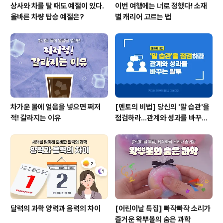
상사와 차를 탈 때도 예절이 있다.
이번 여행에는 너로 정했다! 소재
올바른 차량 탑승 예절은?
별 캐리어 고르는 법
차가운 물에 얼음을 넣으면 쩌저
[멘토의 비법] 당신의 '말 습관'을
적! 갈라지는 이유
점검하라...관계와 성과를 바꾸는
말투
달력의 과학 양력과 음력의 차이
[어린이날 특집] 빠작빠작 소리가
즐거운 왁뿌볼의 숨은 과학