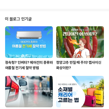
니다. 3. 집먼지 진드기 염려가 없..
뉩니다. 천연섬유는 목화에서 뽑아낸 면(cotton), 동물의
털로 만든 모직(wool), 누에고치에서 뽑아낸 실크(silk) 등
이 속하죠. 화학섬유는 말 그대로 석유 등에서 뽑아낸 화학
물질을 원료로 만든 섬유류의 총칭입니다. 레이온과 같은
이 블로그 인기글
재생섬유, 아세테이트와 같은 반합성섬유, 폴리에스터와
같은 합성섬유가 있습니다. 재생섬유인 레이온은 펄프가
주 원료이며 아세테이트는 셀루로오스, 그리고 대표적인
화학섬유인 폴리에스터(EG, TPA)와 나일론(사이클로헥
산)은 석유에서 추출한 물질..
정속형? 인버터? 에어컨의 종류와
청양고추 만질 때 주의! 캡사이신
여름철 전기세 절약 방법
화상이란?