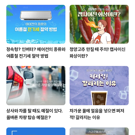
월 30일 이전에 지급될 예정입니다. 휴비스는 2012년 상
장 이후 지속적으로 고배당을 유지하고 있습니다. 2012년
부터 6년간 평균 배당수익율은 3.15%로 이는 2017년 기
준 100대 ..
정속형? 인버터? 에어컨의 종류와
청양고추 만질 때 주의! 캡사이신
여름철 전기세 절약 방법
화상이란?
상사와 차를 탈 때도 예절이 있다.
차가운 물에 얼음을 넣으면 쩌저
올바른 차량 탑승 예절은?
적! 갈라지는 이유