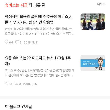
더보기
휴비스는 지금
의 다른 글
점심시간 활용의 끝판왕! 전주공장 휴비스人
들의 '7人7色' 점심시간 활용법
글 내용
한낮에 불어오는 바람과 햇살에 봄 기운이 물씬 묻어나는
요즘입니다. 봄이 되면 항상 '1+1'처럼 따라오는 춘곤증~
다들 경험하시죠? 나른하게 몰려오는 졸음, 피로감, 집중력
64
3
2018. 3. 21.
저하 등등 춘곤증을 몰아내고 오후 근무시간을 슬기롭게
보내기 위해서는 가벼운 산책이나 운동, 스트레칭 등이 큰
도움이 된다고 합니다. 점심시간이란 단지 식사를 위한 시
요즘 휴비스는?? 이모저모 뉴스 1 (3월 1주
간일 뿐만 아니라 지속되는 업무를 잠시 멈추고 두뇌를 쉬
게 해줄 수 있는 유일한 시간이랍니다. 잡코리아 설문조사
차)
글 내용
에 따르면 직장인들은 보통 점심시간을 이렇게 보낸다고
휴비스 주력상품인 LMF(저융점 접착용 섬유)가 반덤핑 예
해요~ 얼마전 본사에서는 점심시간을 활용하여 런치클래
비 판정에서 0% 관세를 받았습니다. 업체 실사를 통해 최
스에 참여하는 직원들도 만나봤었죠~ 오늘은 점심시간을
종 관세가 결정되며 이는 6월 20일 경 발표될 예정입니다.
정말 알차게 활용한다는 전주공장 직원들이 있다고 하여
16
0
2018. 3. 5.
LMF 글로벌 판매 1위인 휴비스에 0% 관세가 최종 확정된
직접 찾아가 봤어요~ 축구장 60배 크기의 국내..
다면 가격 경쟁력이 높아지고 시장 리더십이 더욱 확고히
되어 급성장하는 시장 수요에 더욱 공격적으로 대응할 수
있을 것으로 판단하고 있습니다. 휴비스는 2월 22일 이사
회를 열고 1주당 300원의 현금 배당을 결정하였습니다. 2
이 블로그 인기글
017년 12월 31일이 배당기준일이며 배당금은 2018년 4