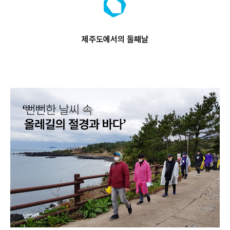
제주도에서의 둘
째날