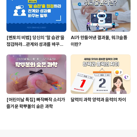
[멘토의 비법] 당신의 '말 습관'을
AI가 만들어낸 결과물, 워크슬롭
점검하라...관계와 성과를 바꾸는
이란?
말투
[어린이날 특집] 빠작빠작 소리가
달력의 과학 양력과 음력의 차이
즐거운 왁뿌볼의 숨은 과학