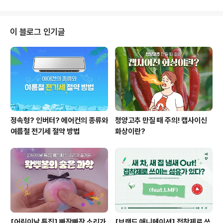
이 블로그 인기글
정속형? 인버터? 에어컨의 종류와
청양고추 만질 때 주의! 캡사이신
여름철 전기세 절약 방법
화상이란?
[어린이날 특집] 빠작빠작 소리가
[브랜드 애니메이션] 접착제로 쓰