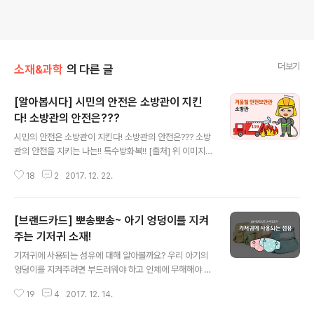
더보기
소재&과학
의 다른 글
[알아봅시다] 시민의 안전은 소방관이 지킨
다! 소방관의 안전은???
글 내용
시민의 안전은 소방관이 지킨다! 소방관의 안전은??? 소방
관의 안전을 지키는 나는!! 특수방화복!! [출처] 위 이미지는
인용 목적으로 사용되었습니다 (JTBC 뉴스 영상 캡쳐) 얼
18
2
2017. 12. 22.
마전 발생한 인천 화재사고에서 본인의 마스크를 벗어 부
상자에게 씌어준 소방관의 미담이 훈훈합니다. 인천 한 신
축건물 공사장에서 화재가 발생했고 지하에 있는 근로자 4
[브랜드카드] 뽀송뽀송~ 아기 엉덩이를 지켜
명을 데리고 올라오는 도중 호흡곤란을 보이는 근로자에게
본인이 쓰고 있던 소방대원용 마스크를 씌워줬다고 하네
주는 기저귀 소재!
글 내용
요. 자칫 본인까지 위험에 빠질 수 있는 상황에서 빠른 판단
기저귀에 사용되는 섬유에 대해 알아볼까요? 우리 아기의
과 희생정신이 한 생명을 살린 셈이지요~ 검은 연기를 너
엉덩이를 지켜주려면 부드러워야 하고 인체에 무해해야 하
무 마신 탓에 이들을 데리고 나온 후 소방관은 바로 쓰려졌
며 흡수력이 아주 좋아야겠죠? 휴비스에서 개발하는 위생
지만 현재는 회복하고 큰 부상은 없다고 하니 정말 다행이
19
4
2017. 12. 14.
재용 소재는 어떤 특징이 있는지 알려드립니다. * 이 콘텐
네요 소방관들의 미담은 참 많은 ..
츠의 모든 저작권은 휴비스 공식 블로그에 있습니다.