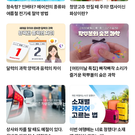
정속형? 인버터? 에어컨의 종류와
청양고추 만질 때 주의! 캡사이신
여름철 전기세 절약 방법
화상이란?
달력의 과학 양력과 음력의 차이
[어린이날 특집] 빠작빠작 소리가
즐거운 왁뿌볼의 숨은 과학
상사와 차를 탈 때도 예절이 있다.
이번 여행에는 너로 정했다! 소재