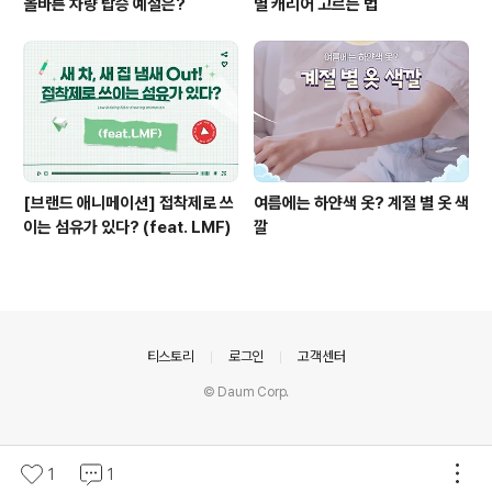
올바른 차량 탑승 예절은?
별 캐리어 고르는 법
[브랜드 애니메이션] 접착제로 쓰
여름에는 하얀색 옷? 계절 별 옷 색
이는 섬유가 있다? (feat. LMF)
깔
의안내
티스토리
로그인
고객센터
© Daum Corp.
1
1