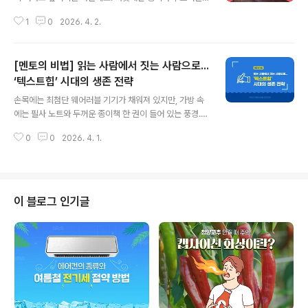
경이 활성화되면서 우리 몸은 자연스럽게 스트레스 상태에
햇살은 일상에 잔잔한 설렘을 더해주곤 합니다. 이런 계절
들어가게 됩니다. 이러한 상황이 되면 뇌는 교감신경을 통
1
0
2026. 4. 2.
일수록 소중한 사람들과 함께 특별한 시간을 보내고 싶어
해 부신에 신호를 보내고, 그 결과 심장 박동과 혈압이 상승
지는데요. 날씨가 한층 포근해진 요즘, 가족, 연인, 친구와
하게 되죠. 이는 우리 몸이 스트레스..
함께 계절의 분위기를 온전히 느낄 수 있는 봄 축제로 떠나
[멘토의 비법] 읽는 사람에서 짓는 사람으로...
보는 건 어떨까요? 지역마다 각기 다른 매력이 반겨주는데
요. 확인하러 가봅시다! 1. 진해 군항제경상남도 창원시 진
‘텍스트힙’ 시대의 생존 전략
글 내용
해구에서 열리는 진해 군항제는 1952년부터 시작된 국내
손목에는 최첨단 웨어러블 기기가 채워져 있지만, 가방 속
최대 규모의 벚꽃 축제인데요. 매년 봄이 되면 수백만 명의
에는 필사 노트와 두꺼운 종이책 한 권이 들어 있는 풍경. 2
관광객이 찾는 대표 봄 축제입니다. 3월 27일부터 4월 5
026년의 거리에서 그 모습은 더 이상 낯설지 않습니다. 기
일까지 약 10일 간 진해구 중원로터리를 중심으로 도시 전
0
0
2026. 4. 1.
술은 점점 더 정교해지고 삶은 자동화되었지만, 사람들은
역에서 펼쳐지는데요. 약 ..
오히려 천천히 읽고 직접 쓰는 방식으로 다시 돌아가고 있
습니다. 이 흐름을 사람들은 ‘텍스트힙(Text-Hip)’이라고
부릅니다. 글을 읽고 쓰는 행위 자체를 하나의 취향이자 자
기 표현의 방식으로 여기는 문화입니다. 모든 것이 빠르고
이 블로그 인기글
편리해진 시대일수록 사람들은 오히려 ‘불편한 방식’을 선
택합니다. 그것은 무한히 복제되는 정보 속에서 나라는 존
재의 고유성을 확인하고 싶은 욕구 때문이 아닐까요? 이제
글쓰기는 단순한 기록이나 전달의 도구를 넘어, 나만의 세
계를 세우는 가장 강..