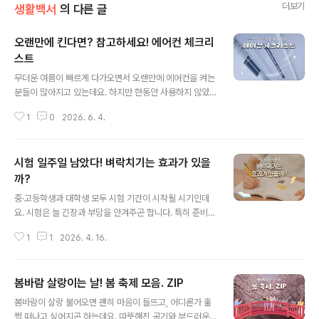
더보기
생활백서
의 다른 글
오랜만에 킨다면? 참고하세요! 에어컨 체크리
스트
글 내용
무더운 여름이 빠르게 다가오면서 오랜만에 에어컨을 켜는
분들이 많아지고 있는데요. 하지만 한동안 사용하지 않았
던 에어컨 내부에는 먼지와 오염물질이 쌓여 있을 수 있어
1
0
2026. 6. 4.
주의가 필요합니다. 별다른 점검 없이 바로 사용하게 되면
냄새가 발생하거나 냉방 효율이 떨어질 수 있기 때문인데
요! 본격적인 무더위가 시작되기 전, 간단한 사전 점검으로
시험 일주일 남았다! 벼락치기는 효과가 있을
에어컨의 성능을 확인해 보는 건 어떨까요? 오늘은 에어컨
사용 전, 꼭 확인해야 할 점검 사항들을 알아봅시다! 1. 에어
까?
글 내용
컨 점검이 필요한 이유우선 사용하지 않았던 에어컨 내부
중·고등학생과 대학생 모두 시험 기간이 시작될 시기인데
에는 앞서 말한 것처럼 먼지와 습기가 쌓여 있을 가능성이
요. 시험은 늘 긴장과 부담을 안겨주곤 합니다. 특히 준비가
높습니다. 특히 필터와 열교환기 주변에 오염물이 쌓이면
부족하다고 느끼는 학생들은 짧은 시간 안에 많은 내용을
냉방 효율이 떨어지고 불쾌한 냄새가 발생할 수 있는데요.
1
1
2026. 4. 16.
외우기 위해 ‘벼락치기’ 공부를 선택하곤 하는데요. 누군가
오랜만에 가동한 에어컨에서 좋지..
는 벼락치기 공부로 좋은 성적을 받았다고 말하지만, 금방
잊어버리는 경험을 했다는 이야기도 많습니다. 이런 벼락
봄바람 살랑이는 날! 봄 축제 모음. ZIP
치기 공부법은 정말 도움이 되는 걸까요? 함께 알아봅시다.
글 내용
1. 벼락치기? 스트레스성 암기벼락치기는 흔히 ‘마감효
봄바람이 살랑 불어오면 괜히 마음이 들뜨고, 어디론가 훌
과’라고도 불리는데요. 시험 시간이 가까워질수록 교감신
쩍 떠나고 싶어지곤 하는데요. 따뜻해진 공기와 부드러운