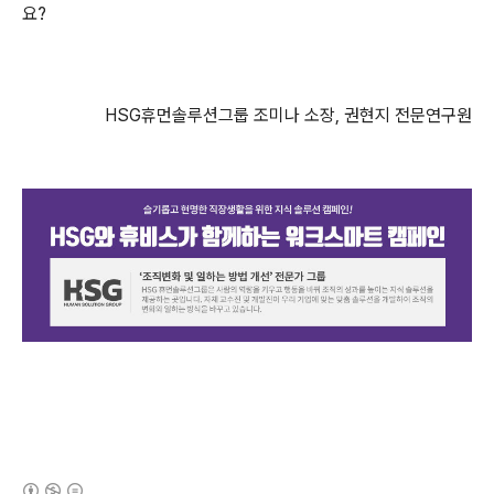
요?
HSG휴먼솔루션그룹 조미나 소장, 권현지 전문연구원
(새창열림)