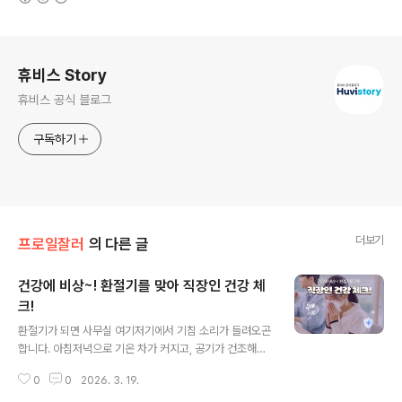
로그 정보
휴비스 Story
휴비스 공식 블로그
구독하기
더보기
프로일잘러
의 다른 글
건강에 비상~! 환절기를 맞아 직장인 건강 체
크!
글 내용
환절기가 되면 사무실 여기저기에서 기침 소리가 들려오곤
합니다. 아침저녁으로 기온 차가 커지고, 공기가 건조해지
면서 몸이 쉽게 피로해지기 쉬운 시기이기 때문인데요. 특
0
0
2026. 3. 19.
히 하루 대부분을 실내에서 보내는 직장인들은 감기나 호