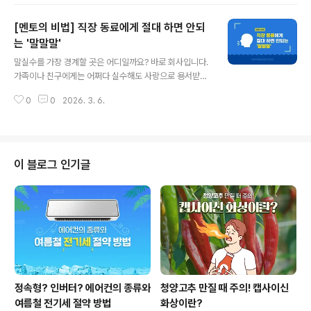
흡기 질환에 더 쉽게 노출되기도 합니다. 바쁜 업무 속에서
건강 관리를 미루다 보면 작은 증상도 금세 큰 병으로 되돌
[멘토의 비법] 직장 동료에게 절대 하면 안되
아오기도 하는데요. 그렇다면 환절기에도 건강하게 일상을
보내기 위해 어떤 점을 챙기면 좋을까요? 오늘은 직장인들
는 '말말말'
글 내용
의 환절기 건강 체크 및 예방법에 대해 알려드리겠습니다!
말실수를 가장 경계할 곳은 어디일까요? 바로 회사입니다.
1. 오래 앉아있는 습관 NO!직장인의 대표적인 건강 위험
가족이나 친구에게는 어쩌다 실수해도 사랑으로 용서받을
요인은 바로 장시간 앉아 있는 생활인데요. 연구에 따르면
수 있습니다. 그러나 회사는 내가 말한 딱 그만큼 인정받기
사무직 근로자는 근무 시간의 대부분을 앉아서 보냅니다.
0
0
2026. 3. 6.
도 하고, 손해 보거나 위험해지기도 합니다. 그게 바로 사회
이런 좌식 생활은 다양한 건강 문제..
생활의 특성이죠. 그래서 회사에서는 말을 잘하는 능력도
중요하지만 말 실수를 안하는 게 더 중요합니다. 직장상사
나 동료, 후배들에게 절대 하지 말아야 할 말실수는 어떤 것
일까요? 1. 바빠요사실 회사에서 바쁘지 않은 사람은 없습
이 블로그 인기글
니다. 누구나 월급 받으면서 일하는데 바쁜게 당연하죠. 그
래서 바쁘다는 말은 하면 할수록 아마추어 이미지가 강해
지고 무능해 보입니다. 변명이나 핑계도 되지 않는다는 거
죠. 그래서 동료들에게 특히 거절할 때는 바쁘다는 이유를
대지 않는 걸 원칙으로 하세요. ..
정속형? 인버터? 에어컨의 종류와
청양고추 만질 때 주의! 캡사이신
여름철 전기세 절약 방법
화상이란?