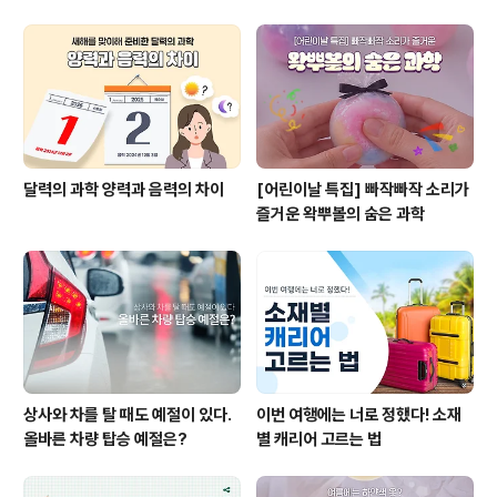
달력의 과학 양력과 음력의 차이
[어린이날 특집] 빠작빠작 소리가
즐거운 왁뿌볼의 숨은 과학
상사와 차를 탈 때도 예절이 있다.
이번 여행에는 너로 정했다! 소재
올바른 차량 탑승 예절은?
별 캐리어 고르는 법