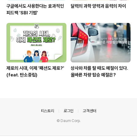
구글에서도 사용한다는 효과적인
달력의 과학 양력과 음력의 차이
피드백 'SBI 기법'
제로의 시대, 이제 '패션도 제로?'
상사와 차를 탈 때도 예절이 있다.
(feat. 탄소중립)
올바른 차량 탑승 예절은?
의안내
티스토리
로그인
고객센터
© Daum Corp.