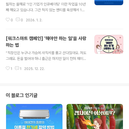
필자는 올해로 '1인 기업가 인큐베이팅' 이란 작업을 10년
째 해오고 있습니다. 그간 적지 않는 멘티를 육성해서 1인
기업가로 배출한 바 있습니다. 수십 명을 교육하면서 정신
0
0
2026. 1. 2.
적으로나 체력적으로 힘든 일도 많았지만 좋은 성과를 내
서 스승에게 그 공을 돌리는 이들도 많았습니다. 그리고 그
들이 자신의 업을 갖고 이 세상에서 자리를 잘 잡아가는 것
[워크스마트 캠페인] '해야만 하는 일'을 사랑
을 보면 뿌듯함을 느끼곤 했습니다. 오늘은 짧은 '세 석공
이야기'를 소개하고자 합니다. 이 글은 한 성직자가 칼럼을
하는 법
글 내용
통해 쓴 것입니다. 저처럼 누군가를 육성하는 직업이 아니
“직장인은 누구나 가슴에 사직서를 품고 산다잖아요. 저도
라도 사무직, 현장직, 학생 등을 가리지 않고 누구에게나 큰
그래요. 돈을 벌어야 하니 출근은 하지만 일이 전혀 재미없
교훈을 주는 글이라고 생각합니다. 수많은 석공들이 분주
거든요. 선배에게 털어놨더니 ‘일이 재미있어서 하는 사람
하게 돌을 다듬고 있는 현장에서 유난히 눈에 띄는 세 사람
1
1
2025. 12. 22.
이 어디 있어?’라고 하더라고요.” 출근길에서, 회의실에서,
이 있었습니다. 다른..
모니터 앞에서 “오늘도 이 일을 해야 한다니…”라는 한숨이
새어 나올 때가 있습니다. 그 한숨에는 체념, 무기력, 낮아
진 자존감이 섞여 있는데요. 내가 거대한 기계의 작은 톱니
바퀴처럼 느껴지고 일은 밥벌이 이상의 의미를 주지 못하
이 블로그 인기글
는 것처럼 보이기 때문입니다. 그렇다면 질문이 생깁니다.
우리는 평생 ‘해야만 하는 일’을 마지못해 하며 살아야만 할
까요? 방법은 정말 없을까요? 운명 같은 일을 못 만났다고?
우리에겐 ‘운명애’가 있다! 대부분의 사람은 태어날 때부터
‘디자이너가 될..