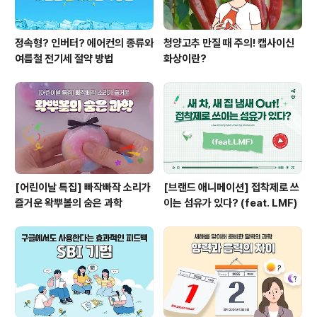
정속형? 인버터? 에어컨의 종류와
청양고추 만질 때 주의! 캡사이신
여름철 전기세 절약 방법
화상이란?
[어린이날 특집] 빠작빠작 소리가
[브랜드 애니메이션] 접착제로 쓰
즐거운 왁뿌볼의 숨은 과학
이는 섬유가 있다? (feat. LMF)