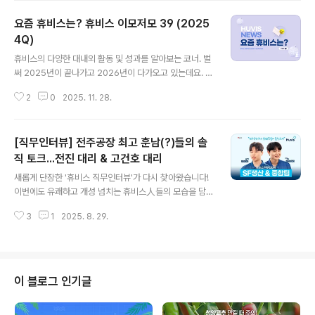
역마다 다를까? 2026년 상반기에도 휴비스에는 다양한
요즘 휴비스는? 휴비스 이모저모 39 (2025
일들이 있었는데요. 해외전시회 참가부터 MOU 체결, 수
상 소식 등 어떤 일이 있었는지 함께 알아보시죠!■ 전주시
4Q)
글 내용
와 '친환경 현수막 의무화 MOU' 체결휴비스가 전라북도
휴비스의 다양한 대내외 활동 및 성과를 알아보는 코너. 벌
전주시와 손잡고 탄소중립과 자원순환 실천을 위한 생분해
써 2025년이 끝나가고 2026년이 다가오고 있는데요. 본
현수막 확산에 나섰습니다. 지난 3월 17일, 휴비스는 전주
격적인 겨울이 시작되고 있는 요즘, 거리에서도 사람들의
시와 옥외광고협회 전주시지부, 새활용센터 다시봄과 함께
2
0
2025. 11. 28.
옷차림이 한층 두툼해진 것을 많이 보실 수 있죠. 특히 겨울
'친환경 생분해 현수막 사용 의무..
철 소재하면 양털과 거위털 패딩이 먼저 떠오르실텐데요.
겉보기에는 비슷해 보이지만 알고보면 성질도 다르고 장단
[직무인터뷰] 전주공장 최고 훈남(?)들의 솔
점이 뚜렷한 두 소재의 차이점이 궁금하시다면~▶ 겨울 소
재의 양대 산맥! 양털 & 거위털 (feat.폴라필) 2025년 4
직 토크...전진 대리 & 고건호 대리
글 내용
분기에 휴비스에는 다양한 일들이 있었는데요. 해외전시회
새롭게 단장한 '휴비스 직무인터뷰'가 다시 찾아왔습니다!
참가부터 수상 소식 등 올해의 노력이 결실을 맺는 일부터
이번에도 유쾌하고 개성 넘치는 휴비스人들의 모습을 담았
사회공헌활동까지 어떤 일이 있었는지 함께 알아보겠습니
는데요. 생생한 업무 현장과 취준생, 사회초년생들을 위한
다.■ MINIMAX 글로벌 시장 공략 박차...중국 특수지 전
3
1
2025. 8. 29.
다양한 팁들도 여전히 가득! 이번 직무인터뷰의 주인공들
시회 참가 성료휴비스가..
은 전주공장 SF생산팀 '전진 대리'와 중합팀 '고건호 대
리'입니다. 지금 바로 만나보시죠! ▶ 유튜브에서 직무인터
뷰 보기
이 블로그 인기글