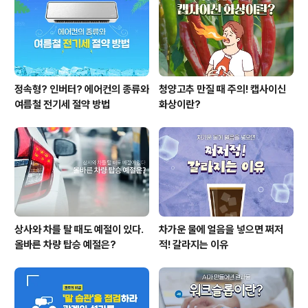
정속형? 인버터? 에어컨의 종류와
청양고추 만질 때 주의! 캡사이신
여름철 전기세 절약 방법
화상이란?
상사와 차를 탈 때도 예절이 있다.
차가운 물에 얼음을 넣으면 쩌저
올바른 차량 탑승 예절은?
적! 갈라지는 이유