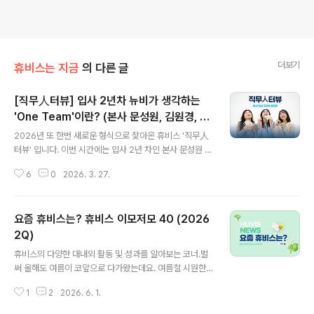
더보기
휴비스는 지금
의 다른 글
[직무人터뷰] 입사 2년차 뉴비가 생각하는
'One Team'이란? (본사 문성원, 김원경, 이
글 내용
한별)
2026년 또 한번 새로운 형식으로 찾아온 휴비스 '직무人
터뷰' 입니다. 이번 시간에는 입사 2년 차인 본사 문성원 대
리, 김원경 주임, 이한별 주임을 만나보았습니다. 각자 팀에
6
0
2026. 3. 27.
서 어떻게 지내고 있는지, 자신만의 업무 노하우는 무엇인
지, One Team Spirit 내재화를 위한 협동 미션까지! 생
동감 넘쳤던 인터뷰 현장을 만나보시죠~ ▶ 유튜브에서 인
요즘 휴비스는? 휴비스 이모저모 40 (2026
터뷰 영상 보기
2Q)
글 내용
휴비스의 다양한 대내외 활동 및 성과를 알아보는 코너.벌
써 올해도 여름이 코앞으로 다가왔는데요. 여름철 시원한
바닷가에 놀러 간 경험 다들 있으실 겁니다. 그런데 문득 왜
1
2
2026. 6. 1.
지역마다 바다의 색이 다른지 궁금하지는 않으셨나요? 바
다 색의 숨겨진 비밀이 궁금하시다면~▶바다 색깔은 왜 지