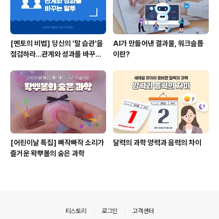
[멘토의 비법] 당신의 '말 습관'을
AI가 만들어낸 결과물, 워크슬롭
점검하라...관계와 성과를 바꾸는
이란?
말투
[어린이날 특집] 빠작빠작 소리가
달력의 과학 양력과 음력의 차이
즐거운 왁뿌볼의 숨은 과학
의안내
티스토리
로그인
고객센터