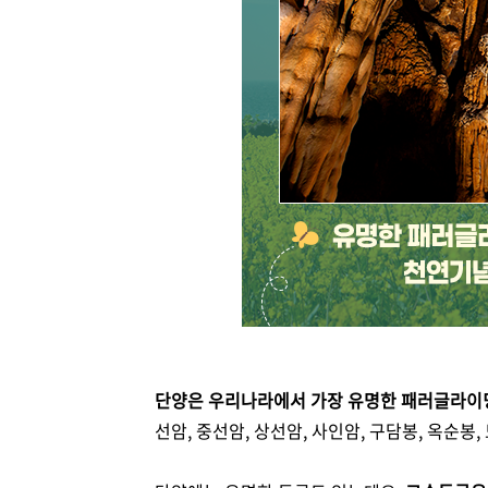
단양은 우리나라에서 가장 유명한 패러글라이
선암, 중선암, 상선암, 사인암, 구담봉, 옥순