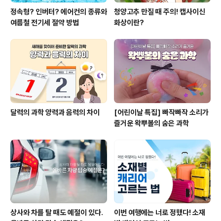
정속형? 인버터? 에어컨의 종류와
청양고추 만질 때 주의! 캡사이신
여름철 전기세 절약 방법
화상이란?
달력의 과학 양력과 음력의 차이
[어린이날 특집] 빠작빠작 소리가
즐거운 왁뿌볼의 숨은 과학
상사와 차를 탈 때도 예절이 있다.
이번 여행에는 너로 정했다! 소재