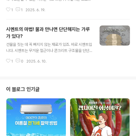
인 바니쉬(Varnish) 덕분입니다. 하지만 흥미롭게도 이 바
1
1
2025. 6. 19.
니쉬를 조심스럽게 제거해 보면 그림의 색이 더 선명하게
드러나는 것을 볼 수 있는데요. 원래 작품을 보호하기 위해
사용된 바니쉬가 오히려 시간이 지나면서 본래의 색을 흐
시멘트의 마법! 물과 만나면 단단해지는 가루
리게 만들고 있었던 것이죠. 왜 이런 일이 일어나는 걸까
요? 함께 알아봅시다. 1. 보호막을 만드는 바니쉬!우선 바니
가 있다?
글 내용
쉬란 니스라고도 불리며, 목재를 비롯한 다양한 소재의 표
건물을 짓는 데 꼭 빠지지 않는 재료가 있죠. 바로 시멘트입
면을 처리할 때 사용되는 투명한 도료입니다. 일반적으로
니다. 시멘트는 무거운 철근이나 콘크리트 구조물을 단단
합성 수지, 기름, 알코올 등으로 만들죠. 이 중 합성 수지는
하게 붙잡아 주는 중요한 역할을 하죠. 그런데 이런 궁금증
건조 후 표면에 막을 형성하는 핵심적인 역할을 하며, 목재
1
0
2025. 6. 10.
이 생긴 적 없으신가요? 시멘트는 분명 처음엔 고운 가루
가구, 바닥재, 공..
형태인데, 어떻게 시간이 지나면 돌처럼 단단해질 수 있는
걸까요? 이번 글에서는 시멘트가 어떻게 단단해지는지, 그
원리에 대해 자세히 알아보겠습니다. 시멘트를 활용해 만
든 최초의 건물은 바로 5,000년 전 지어진 이집트의 피라
이 블로그 인기글
미드입니다. 당시에는 석회석을 구워 만든 생석회가 돌을
쌓을 때 접착제로 사용되었는데요. 이것이 초기 시멘트의
형태였습니다. 현재 우리가 사용하는 시멘트는 18세기 산
업혁명 시기에 등장했습니다. 영국의 스미턴과 파커는 각
각 구운 석회석이 물과 만나면 굳는 ..