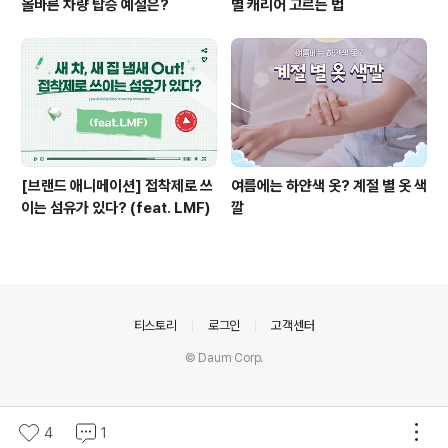
올바른 차량 탑승 예절은?
별 캐리어 고르는 법
[브랜드 애니메이션] 접착제로 쓰
여름에는 하얀색 옷? 계절 별 옷 색
이는 섬유가 있다? (feat. LMF)
깔
의안내
티스토리
로그인
고객센터
© Daum Corp.
4
1