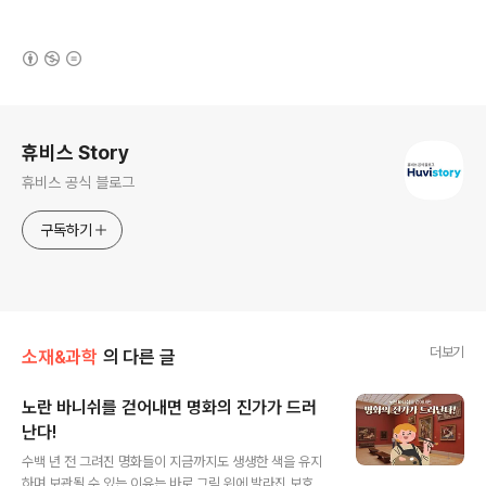
(새창열림)
로그 정보
휴비스 Story
휴비스 공식 블로그
구독하기
더보기
소재&과학
의 다른 글
노란 바니쉬를 걷어내면 명화의 진가가 드러
난다!
글 내용
수백 년 전 그려진 명화들이 지금까지도 생생한 색을 유지
하며 보관될 수 있는 이유는 바로 그림 위에 발라진 보호제